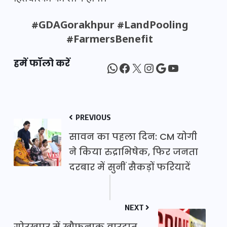
#GDAGorakhpur #LandPooling
#FarmersBenefit
हमें फॉलो करें
WhatsApp
Facebook
X
Instagram
Google
YouTube
PREVIOUS
सावन का पहला दिन: CM योगी
ने किया रुद्राभिषेक, फिर जनता
दरबार में सुनीं सैकड़ों फरियादें
NEXT
गोरखपुर में खौफनाक वारदात,