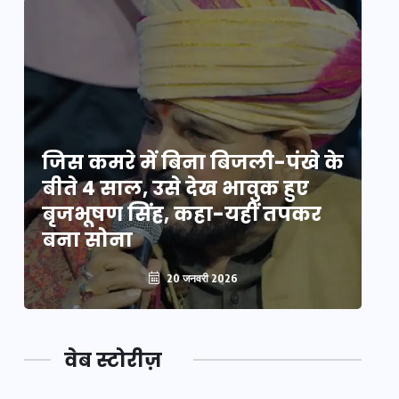
े
जिस कमरे में बिना बिजली-पंखे के
जि
बीते 4 साल, उसे देख भावुक हुए
बी
बृजभूषण सिंह, कहा-यहीं तपकर
ब
बना सोना
ब
20 जनवरी 2026
वेब स्टोरीज़