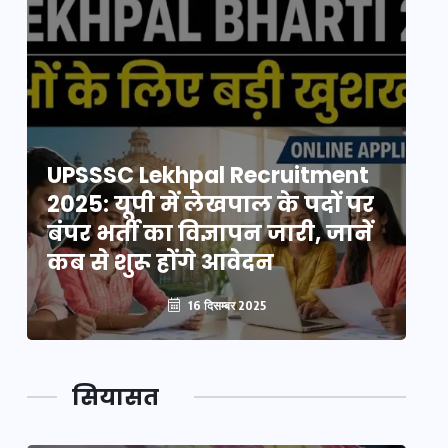
UPSSSC Lekhpal Recruitment
U
2025: यूपी में लेखपाल के पदों पर
20
बंपर भर्ती का विज्ञापन जारी, जानें
बं
कब से शुरू होंगे आवेदन
कब
16 दिसम्बर 2025
सियासत