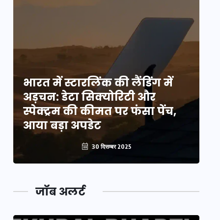
भारत में स्टारलिंक की लैंडिंग में
भा
अड़चन: डेटा सिक्योरिटी और
अ
स्पेक्ट्रम की कीमत पर फंसा पेंच,
स्
आया बड़ा अपडेट
आ
30 दिसम्बर 2025
जॉब अलर्ट