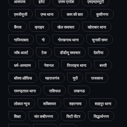
आसपास
इवेंट
उत्तम प्रदेश
एमएमएमयूटी
एमजीयूजी
एम्स थाना
काम की बात
कुशीनगर
कैंपस
क्राइम
खेल समाचार
खोराबार थाना
गाजियाबाद
गो
गोरखनाथ थाना
चुनावी समर
जॉब अलर्ट
टेक
डीडीयू समाचार
देवरिया
धर्म-अध्यात्म
नेशनल
पिपराइच थाना
बस्ती
बॉक्स ऑफिस
महराजगंज
यूपी
राजकाज
रामगढ़ताल थाना
राशिफल
लखनऊ
लोकल न्यूज
शख्सियत
शहरनामा
शाहपुर थाना
शिक्षा
संत कबीरनगर
सिटी सेंटर
सिद्धार्थनगर