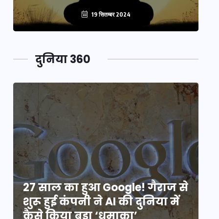
19 सितम्बर 2024
दुनिया 360
े
27 साल का हुआ Google! गैराज से
2
शुरू हुई कंपनी ने AI की दुनिया में
शु
कैसे किया बड़ा ‘धमाका’
कै