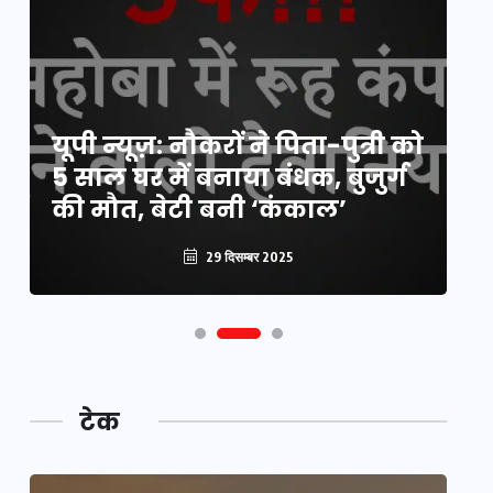
य
यूपी न्यूज़: नौकरों ने पिता-पुत्री को
मि
5 साल घर में बनाया बंधक, बुजुर्ग
वै
की मौत, बेटी बनी ‘कंकाल’
क
29 दिसम्बर 2025
टेक