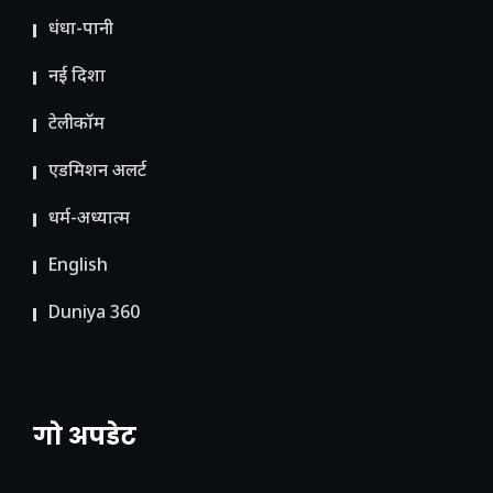
धंधा-पानी
नई दिशा
टेलीकॉम
ए​डमिशन अलर्ट
धर्म-अध्यात्म
English
Duniya 360
गो अपडेट