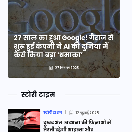
े
27 साल का हुआ Google! गैराज से
2
शुरू हुई कंपनी ने AI की दुनिया में
शु
कैसे किया बड़ा ‘धमाका’
कै
27 सितम्बर 2025
स्टोरी टाइम
स्टोरीटाइम
12 जुलाई 2025
दुखद अंत: सरधना की फ़िज़ाओं में
तैरती रहेगी शाइस्ता और