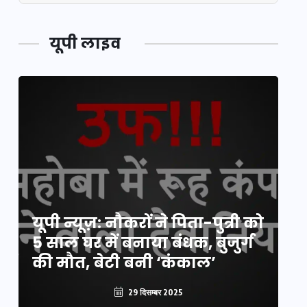
यूपी लाइव
य
यूपी न्यूज़: नौकरों ने पिता-पुत्री को
मि
5 साल घर में बनाया बंधक, बुजुर्ग
वै
की मौत, बेटी बनी ‘कंकाल’
क
29 दिसम्बर 2025