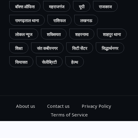
बॉक्स ऑफिस
महराजगंज
यूपी
राजकाज
रामगढ़ताल थाना
राशिफल
लखनऊ
लोकल न्यूज
शख्सियत
शहरनामा
शाहपुर थाना
शिक्षा
संत कबीरनगर
सिटी सेंटर
सिद्धार्थनगर
सियासत
सेलीब्रिटी
हेल्थ
About us
Contact us
Privacy Policy
Terms of Service
© 2024, Go Gorakhpur, All Rights Reserved.