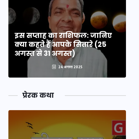
इस सप्ताह का राशिफल: जानिए
इ
क्या कहते हैं आपके सितारे (25
क्
अगस्त से 31 अगस्त)
अग
24 अगस्त 2025
प्रेरक कथा