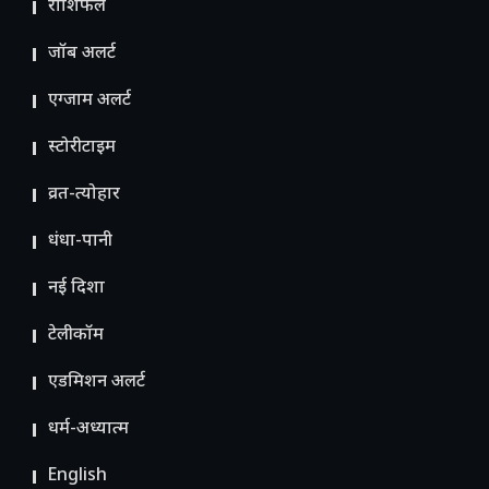
राशिफल
जॉब अलर्ट
एग्जाम अलर्ट
स्टोरीटाइम
व्रत-त्योहार
धंधा-पानी
नई दिशा
टेलीकॉम
ए​डमिशन अलर्ट
धर्म-अध्यात्म
English