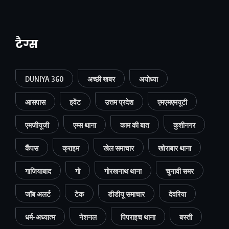
टैग्स
DUNIYA 360
अच्छी खबर
अयोध्या
आसपास
इवेंट
उत्तम प्रदेश
एमएमएमयूटी
एमजीयूजी
एम्स थाना
काम की बात
कुशीनगर
कैंपस
क्राइम
खेल समाचार
खोराबार थाना
गाजियाबाद
गो
गोरखनाथ थाना
चुनावी समर
जॉब अलर्ट
टेक
डीडीयू समाचार
देवरिया
धर्म-अध्यात्म
नेशनल
पिपराइच थाना
बस्ती