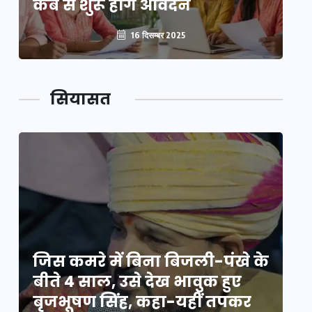
कब से शुरू होंगे आवेदन
कब
16 दिसम्बर 2025
सियासत
े
जिस कमरे में बिना बिजली-पंखे के
जि
बीते 4 साल, उसे देख भावुक हुए
बी
बृजभूषण सिंह, कहा-यहीं तपकर
ब