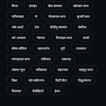
कैंपस
क्राइम
खेल समाचार
खोराबार थाना
गाजियाबाद
गो
गोरखनाथ थाना
चुनावी समर
जॉब अलर्ट
टेक
डीडीयू समाचार
देवरिया
धर्म-अध्यात्म
नेशनल
पिपराइच थाना
बस्ती
बॉक्स ऑफिस
महराजगंज
यूपी
राजकाज
रामगढ़ताल थाना
राशिफल
लखनऊ
लोकल न्यूज
शख्सियत
शहरनामा
शाहपुर थाना
शिक्षा
संत कबीरनगर
सिटी सेंटर
सिद्धार्थनगर
सियासत
सेलीब्रिटी
हेल्थ