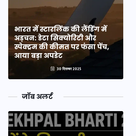
भारत में स्टारलिंक की लैंडिंग में
भा
अड़चन: डेटा सिक्योरिटी और
अ
स्पेक्ट्रम की कीमत पर फंसा पेंच,
स्
आया बड़ा अपडेट
आ
30 दिसम्बर 2025
जॉब अलर्ट