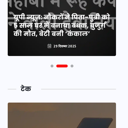
य
यूपी न्यूज़: नौकरों ने पिता-पुत्री को
मि
5 साल घर में बनाया बंधक, बुजुर्ग
वै
की मौत, बेटी बनी ‘कंकाल’
क
29 दिसम्बर 2025
टेक