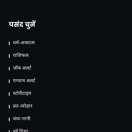
पसंद चुनें
धर्म-अध्यात्म
राशिफल
जॉब अलर्ट
एग्जाम अलर्ट
स्टोरीटाइम
व्रत-त्योहार
धंधा-पानी
नई दिशा