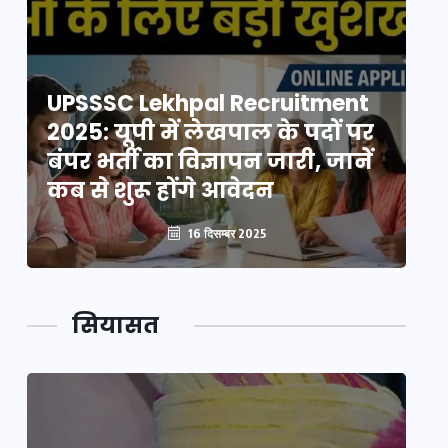
UPSSSC Lekhpal Recruitment
U
2025: यूपी में लेखपाल के पदों पर
20
बंपर भर्ती का विज्ञापन जारी, जानें
बं
कब से शुरू होंगे आवेदन
कब
16 दिसम्बर 2025
सियासत