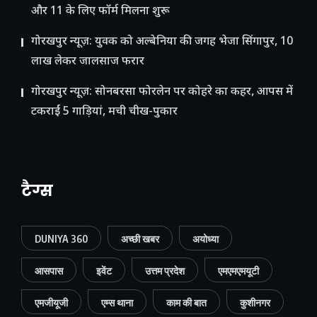
और 11 के लिए फॉर्म मिलना शुरू
गोरखपुर न्यूज़: युवक को अल्बेनिया की जगह भेजा सिंगापुर, 10
लाख लेकर जालसाज फरार
गोरखपुर न्यूज़: सोनबरसा फोरलेन पर कोहरे का कहर, आपस में
टकराईं 5 गाड़ियां, मची चीख-पुकार
टैग्स
DUNIYA 360
अच्छी खबर
अयोध्या
आसपास
इवेंट
उत्तम प्रदेश
एमएमएमयूटी
एमजीयूजी
एम्स थाना
काम की बात
कुशीनगर