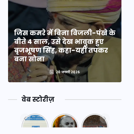
े
जिस कमरे में बिना बिजली-पंखे के
जि
बीते 4 साल, उसे देख भावुक हुए
बी
बृजभूषण सिंह, कहा-यहीं तपकर
ब
बना सोना
ब
20 जनवरी 2026
वेब स्टोरीज़
नया
महाकुंभ
महाकुंभ
एक्सप्रेसवे:
2025: कुछ
2025:
पूर्वांचल का
अनजाने
कहानी कुंभ