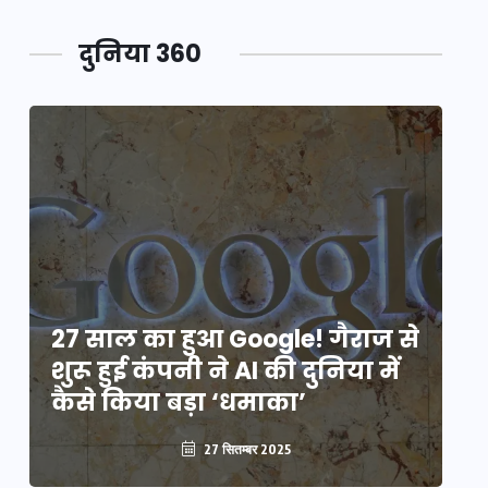
दुनिया 360
े
27 साल का हुआ Google! गैराज से
2
शुरू हुई कंपनी ने AI की दुनिया में
शु
कैसे किया बड़ा ‘धमाका’
कै
27 सितम्बर 2025