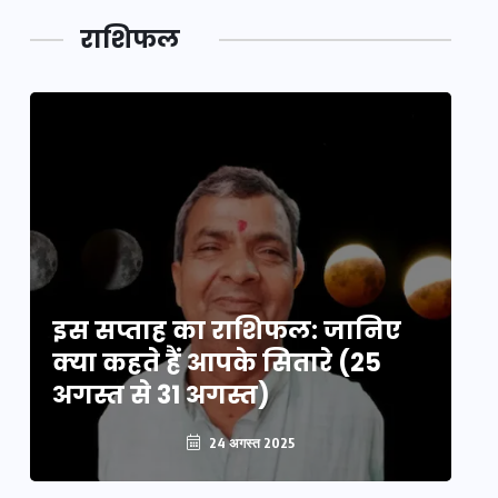
लक,
तथ्य…
मेले की…
डेवलपमेंट
राशिफल
का लिंक
इस सप्ताह का राशिफल: जानिए
इ
क्या कहते हैं आपके सितारे (25
क्
अगस्त से 31 अगस्त)
अग
24 अगस्त 2025