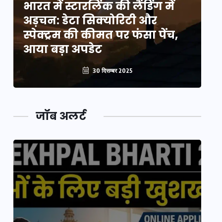
भारत में स्टारलिंक की लैंडिंग में
भा
अड़चन: डेटा सिक्योरिटी और
अ
स्पेक्ट्रम की कीमत पर फंसा पेंच,
स्
आया बड़ा अपडेट
आ
30 दिसम्बर 2025
जॉब अलर्ट