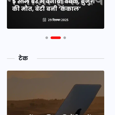
5 साल घर में बनाया बंधक, बुजुर्ग
वै
की मौत, बेटी बनी ‘कंकाल’
क
29 दिसम्बर 2025
टेक