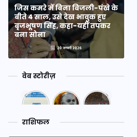
े
जिस कमरे में बिना बिजली-पंखे के
जि
बीते 4 साल, उसे देख भावुक हुए
बी
बृजभूषण सिंह, कहा-यहीं तपकर
ब
बना सोना
ब
20 जनवरी 2026
वेब स्टोरीज़
नया
महाकुंभ
महाकुंभ
एक्सप्रेसवे:
2025: कुछ
2025:
पूर्वांचल का
अनजाने
कहानी कुंभ
लक,
तथ्य…
मेले की…
डेवलपमेंट
राशिफल
का लिंक