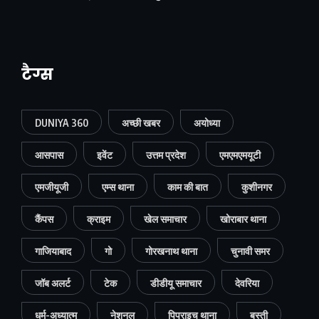
टैग्स
DUNIYA 360
अच्छी खबर
अयोध्या
आसपास
इवेंट
उत्तम प्रदेश
एमएमएमयूटी
एमजीयूजी
एम्स थाना
काम की बात
कुशीनगर
कैंपस
क्राइम
खेल समाचार
खोराबार थाना
गाजियाबाद
गो
गोरखनाथ थाना
चुनावी समर
जॉब अलर्ट
टेक
डीडीयू समाचार
देवरिया
धर्म-अध्यात्म
नेशनल
पिपराइच थाना
बस्ती