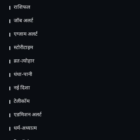
राशिफल
जॉब अलर्ट
एग्जाम अलर्ट
स्टोरीटाइम
व्रत-त्योहार
धंधा-पानी
नई दिशा
टेलीकॉम
ए​डमिशन अलर्ट
धर्म-अध्यात्म