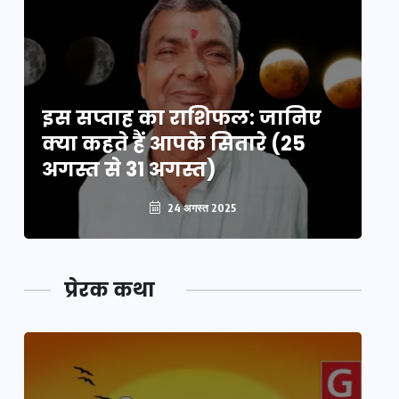
इस सप्ताह का राशिफल: जानिए
इ
क्या कहते हैं आपके सितारे (25
क्
अगस्त से 31 अगस्त)
अग
24 अगस्त 2025
प्रेरक कथा