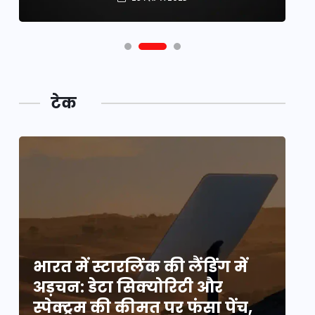
टेक
भारत में स्टारलिंक की लैंडिंग में
भा
अड़चन: डेटा सिक्योरिटी और
अ
स्पेक्ट्रम की कीमत पर फंसा पेंच,
स्