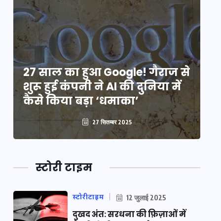
े
27 साल का हुआ Google! गैराज से
2
शुरू हुई कंपनी ने AI की दुनिया में
शु
कैसे किया बड़ा ‘धमाका’
कै
27 सितम्बर 2025
स्टोरी टाइम
स्टोरीटाइम
12 जुलाई 2025
दुखद अंत: सरधना की फ़िज़ाओं में