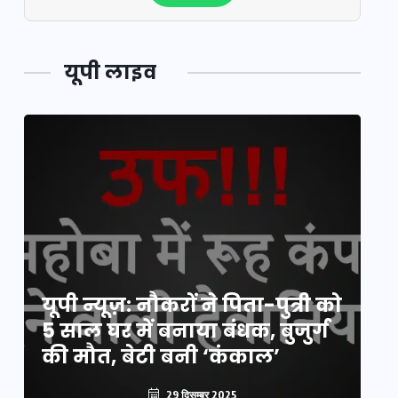
यूपी लाइव
य
यूपी न्यूज़: नौकरों ने पिता-पुत्री को
मि
5 साल घर में बनाया बंधक, बुजुर्ग
वै
की मौत, बेटी बनी ‘कंकाल’
क
29 दिसम्बर 2025