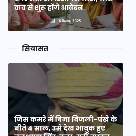
कब से शुरू होंगे आवेदन
कब
16 दिसम्बर 2025
सियासत
े
जिस कमरे में बिना बिजली-पंखे के
जि
बीते 4 साल, उसे देख भावुक हुए
बी