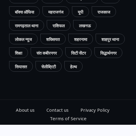
बॉक्स ऑफिस
महराजगंज
यूपी
राजकाज
रामगढ़ताल थाना
राशिफल
लखनऊ
लोकल न्यूज
शख्सियत
शहरनामा
शाहपुर थाना
शिक्षा
संत कबीरनगर
सिटी सेंटर
सिद्धार्थनगर
सियासत
सेलीब्रिटी
हेल्थ
About us
Contact us
Privacy Policy
Terms of Service
© 2024, Go Gorakhpur, All Rights Reserved.