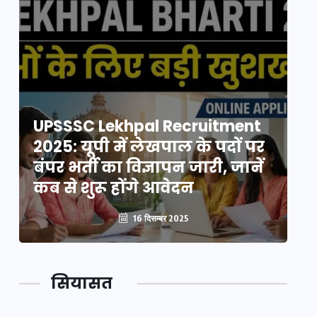
UPSSSC Lekhpal Recruitment
U
2025: यूपी में लेखपाल के पदों पर
20
बंपर भर्ती का विज्ञापन जारी, जानें
बं
कब से शुरू होंगे आवेदन
कब
16 दिसम्बर 2025
सियासत