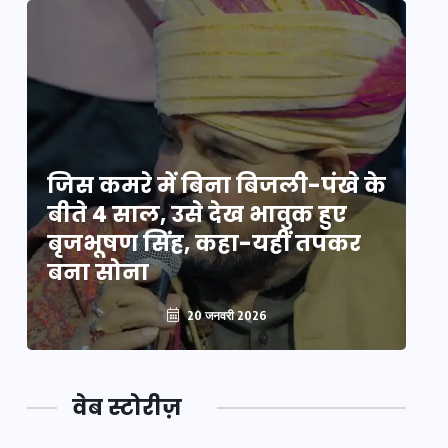
े
जिस कमरे में बिना बिजली-पंखे के
जि
बीते 4 साल, उसे देख भावुक हुए
बी
बृजभूषण सिंह, कहा-यहीं तपकर
ब
बना सोना
ब
20 जनवरी 2026
वेब स्टोरीज़