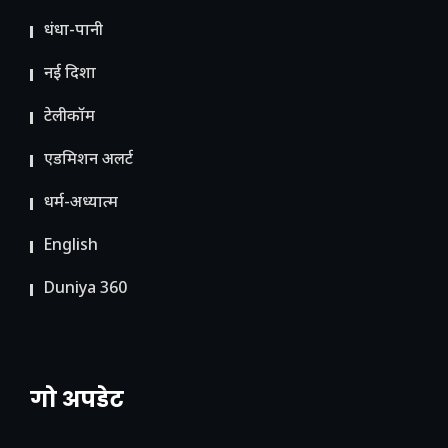
धंधा-पानी
नई दिशा
टेलीकॉम
ए​डमिशन अलर्ट
धर्म-अध्यात्म
English
Duniya 360
गो अपडेट