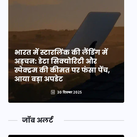
भारत में स्टारलिंक की लैंडिंग में
भा
अड़चन: डेटा सिक्योरिटी और
अ
स्पेक्ट्रम की कीमत पर फंसा पेंच,
स्
आया बड़ा अपडेट
आ
30 दिसम्बर 2025
जॉब अलर्ट