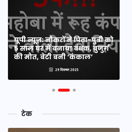
य
यूपी न्यूज़: नौकरों ने पिता-पुत्री को
मि
5 साल घर में बनाया बंधक, बुजुर्ग
वै
की मौत, बेटी बनी ‘कंकाल’
क
29 दिसम्बर 2025
टेक