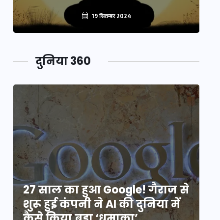
19 सितम्बर 2024
दुनिया 360
े
27 साल का हुआ Google! गैराज से
2
शुरू हुई कंपनी ने AI की दुनिया में
शु
कैसे किया बड़ा ‘धमाका’
कै