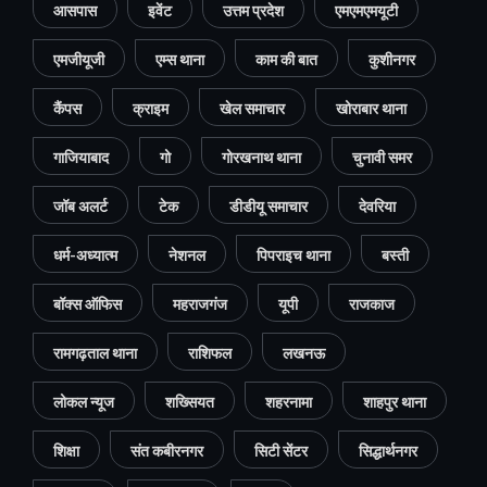
आसपास
इवेंट
उत्तम प्रदेश
एमएमएमयूटी
एमजीयूजी
एम्स थाना
काम की बात
कुशीनगर
कैंपस
क्राइम
खेल समाचार
खोराबार थाना
गाजियाबाद
गो
गोरखनाथ थाना
चुनावी समर
जॉब अलर्ट
टेक
डीडीयू समाचार
देवरिया
धर्म-अध्यात्म
नेशनल
पिपराइच थाना
बस्ती
बॉक्स ऑफिस
महराजगंज
यूपी
राजकाज
रामगढ़ताल थाना
राशिफल
लखनऊ
लोकल न्यूज
शख्सियत
शहरनामा
शाहपुर थाना
शिक्षा
संत कबीरनगर
सिटी सेंटर
सिद्धार्थनगर