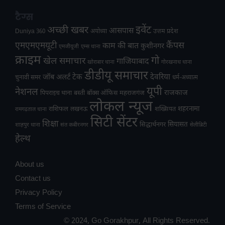
टैग्स
अच्छी खबर
इवेंट
आसपास
उत्तम प्रदेश
Duniya 360
अयोध्या
एमएमएमयूटी
कैंपस
काम की बात
कुशीनगर
एमजीयूजी
एम्स थाना
क्राइम
गो
खेल समाचार
गाजियाबाद
खोराबार थाना
गोरखनाथ थाना
डीडीयू समाचार
टेक
देवरिया
जॉब अलर्ट
चुनावी समर
धर्म-अध्यात्म
यूपी
नेशनल
राजकाज
महराजगंज
पिपराइच थाना
बस्ती
बॉक्स ऑफिस
लोकल न्यूज
राशिफल
शहरनामा
लखनऊ
शख्सियत
रामगढ़ताल थाना
सिटी सेंटर
शिक्षा
सियासत
सिद्धार्थनगर
शाहपुर थाना
संत कबीरनगर
सेलीब्रिटी
हेल्थ
About us
Contact us
Privacy Policy
Terms of Service
© 2024, Go Gorakhpur, All Rights Reserved.