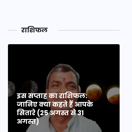
महाकुं
राशिफल
इस सप्ताह का राशिफल:
इ
जानिए क्या कहते हैं आपके
ज
सितारे (25 अगस्त से 31
स
अगस्त)