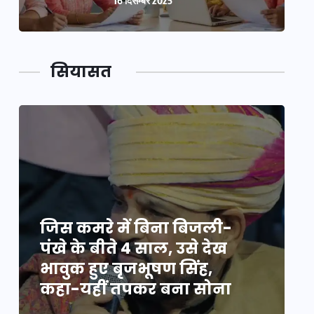
16 दिसम्बर 2025
सियासत
जिस कमरे में बिना बिजली-
ज
पंखे के बीते 4 साल, उसे देख
प
भावुक हुए बृजभूषण सिंह,
भ
कहा-यहीं तपकर बना सोना