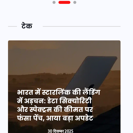
टेक
भारत में स्टारलिंक की लैंडिंग
भ
में अड़चन: डेटा सिक्योरिटी
म
और स्पेक्ट्रम की कीमत पर
औ
फंसा पेंच, आया बड़ा अपडेट
फ
30 दिसम्बर 2025