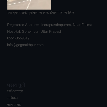
नया एक्सप्रेसवे: पूर्वांचल का लक, डेवलपमेंट का लिंक
Registered Address:- Indraprasthapuram, Near Fatima
Hospital, Gorakhpur, Uttar Pradesh
0551-3569512
info@gogorakhpur.com
पसंद चुनें
धर्म-अध्यात्म
राशिफल
जॉब अलर्ट