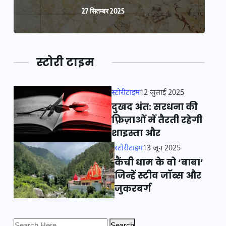
27 सितम्बर 2025
स्टोरी टाइम
स्टोरीटाइम
12 जुलाई 2025
दुखद अंत: सरधना की
फ़िज़ाओं में तैरती रहेगी
शाइस्ता और
स्टोरीटाइम
13 जून 2025
कैंची धाम के वो ‘बाबा’
जिन्हें स्टीव जॉब्स और
जुकरबर्ग