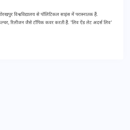
पुर विश्वविद्यालय से पॉलिटिकल साइंस में परास्नातक हैं.
इस सप्ताह का राशिफल: जानिए
ल्चर, रिलीजन जैसे टॉपिक कवर करती हैं. 'लिव ऐंड लेट अदर्स लिव'
क्या कहते हैं आपके सितारे (25
अगस्त से 31 अगस्त)
24 अगस्त 2025