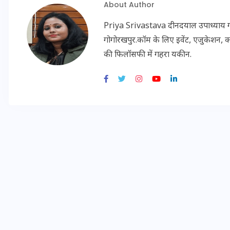
About Author
Priya Srivastava दीनदयाल उपाध्याय गोरख
इस सप्ताह का राशिफल: जानिए
गोगोरखपुर.कॉम के लिए इवेंट, एजुकेशन, क
क्या कहते हैं आपके सितारे (25
की फिलॉसफी में गहरा यकीन.
अगस्त से 31 अगस्त)
24 अगस्त 2025