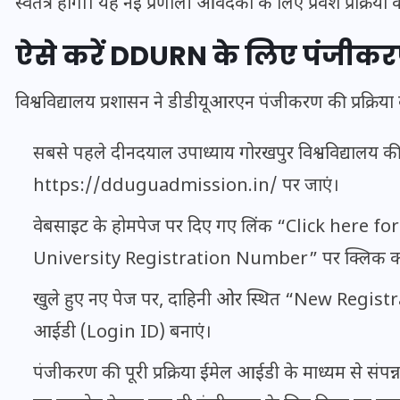
स्वतंत्र होगा। यह नई प्रणाली आवेदकों के लिए प्रवेश प्रक्रिया 
16 दिसम्बर 2025
ऐसे करें DDURN के लिए पंजीक
विश्वविद्यालय प्रशासन ने डीडीयूआरएन पंजीकरण की प्रक्रिया 
सबसे पहले दीनदयाल उपाध्याय गोरखपुर विश्वविद्यालय क
https://dduguadmission.in/
पर जाएं।
वेबसाइट के होमपेज पर दिए गए लिंक “Click her
University Registration Number” पर क्लिक कर
जिस कमरे में बिना बिजली-पंखे
खुले हुए नए पेज पर, दाहिनी ओर स्थित “New Regist
के बीते 4 साल, उसे देख भावुक
आईडी (Login ID) बनाएं।
हुए बृजभूषण सिंह, कहा-यहीं
पंजीकरण की पूरी प्रक्रिया ईमेल आईडी के माध्यम से संपन
तपकर बना सोना