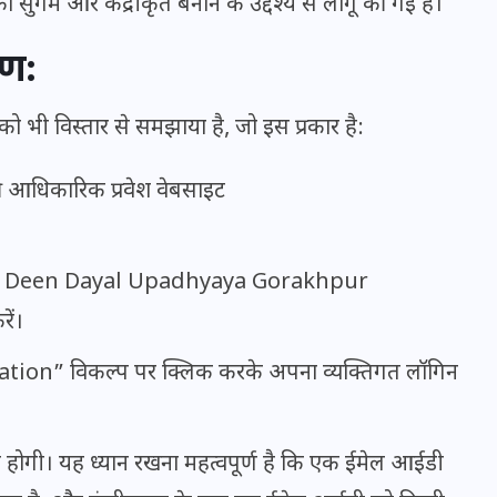
को सुगम और केंद्रीकृत बनाने के उद्देश्य से लागू की गई है।
16 दिसम्बर 2025
रण:
को भी विस्तार से समझाया है, जो इस प्रकार है:
ी आधिकारिक प्रवेश वेबसाइट
e for Deen Dayal Upadhyaya Gorakhpur
ें।
जिस कमरे में बिना बिजली-पंखे
ration” विकल्प पर क्लिक करके अपना व्यक्तिगत लॉगिन
के बीते 4 साल, उसे देख भावुक
हुए बृजभूषण सिंह, कहा-यहीं
्न होगी। यह ध्यान रखना महत्वपूर्ण है कि एक ईमेल आईडी
तपकर बना सोना