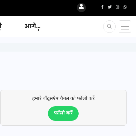
ि
आगे…
हमारे वॉट्सऐप चैनल को फॉलो करें
फॉलो करें