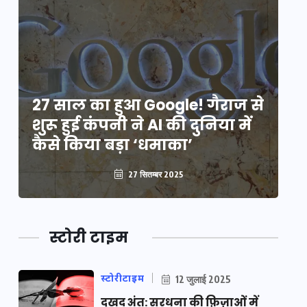
े
27 साल का हुआ Google! गैराज से
2
शुरू हुई कंपनी ने AI की दुनिया में
शु
कैसे किया बड़ा ‘धमाका’
कै
27 सितम्बर 2025
स्टोरी टाइम
स्टोरीटाइम
12 जुलाई 2025
दुखद अंत: सरधना की फ़िज़ाओं में