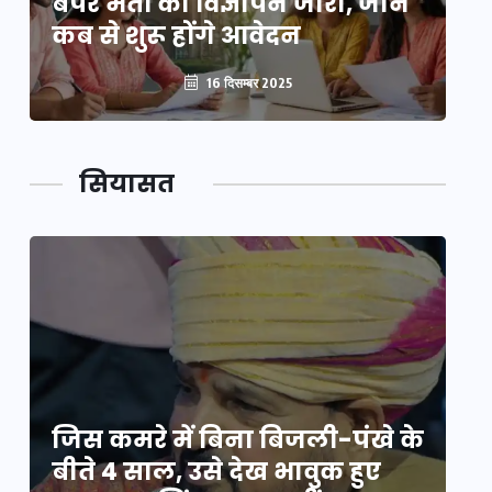
बंपर भर्ती का विज्ञापन जारी, जानें
बं
कब से शुरू होंगे आवेदन
कब
16 दिसम्बर 2025
सियासत
े
जिस कमरे में बिना बिजली-पंखे के
जि
बीते 4 साल, उसे देख भावुक हुए
बी