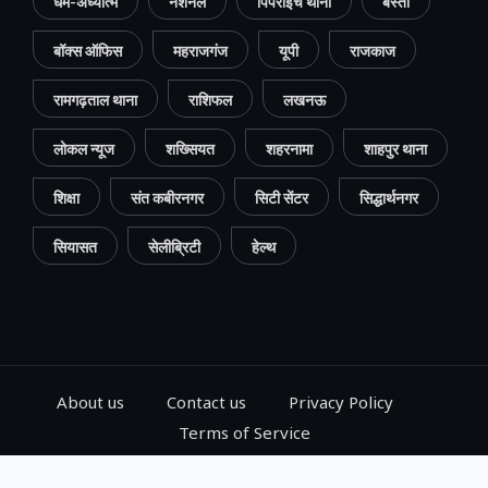
धर्म-अध्यात्म
नेशनल
पिपराइच थाना
बस्ती
बॉक्स ऑफिस
महराजगंज
यूपी
राजकाज
रामगढ़ताल थाना
राशिफल
लखनऊ
लोकल न्यूज
शख्सियत
शहरनामा
शाहपुर थाना
शिक्षा
संत कबीरनगर
सिटी सेंटर
सिद्धार्थनगर
सियासत
सेलीब्रिटी
हेल्थ
About us
Contact us
Privacy Policy
Terms of Service
© 2024, Go Gorakhpur, All Rights Reserved.