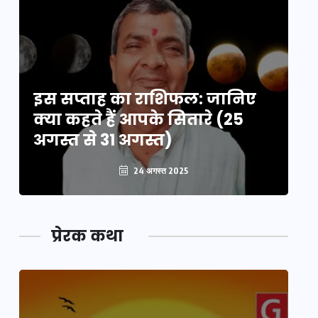
इस सप्ताह का राशिफल: जानिए
इ
क्या कहते हैं आपके सितारे (25
क्
अगस्त से 31 अगस्त)
अग
24 अगस्त 2025
प्रेरक कथा