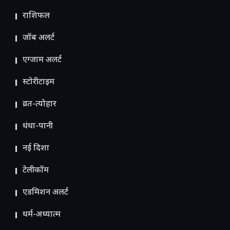
राशिफल
जॉब अलर्ट
एग्जाम अलर्ट
स्टोरीटाइम
व्रत-त्योहार
धंधा-पानी
नई दिशा
टेलीकॉम
ए​डमिशन अलर्ट
धर्म-अध्यात्म