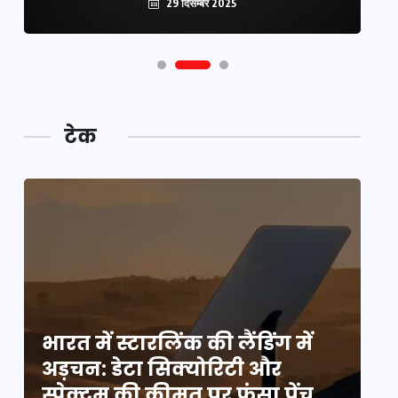
29 दिसम्बर 2025
टेक
भारत में स्टारलिंक की लैंडिंग में
भा
अड़चन: डेटा सिक्योरिटी और
अ
स्पेक्ट्रम की कीमत पर फंसा पेंच,
स्