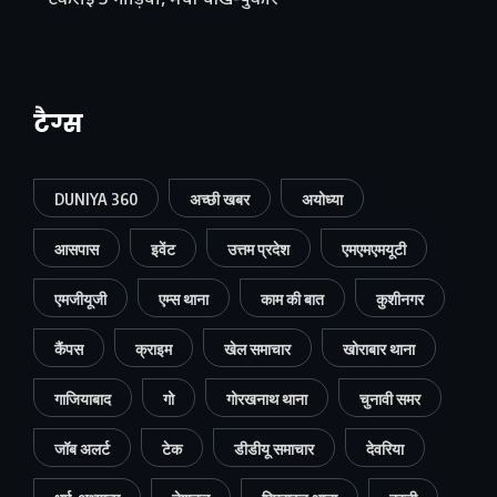
टकराईं 5 गाड़ियां, मची चीख-पुकार
टैग्स
DUNIYA 360
अच्छी खबर
अयोध्या
आसपास
इवेंट
उत्तम प्रदेश
एमएमएमयूटी
एमजीयूजी
एम्स थाना
काम की बात
कुशीनगर
कैंपस
क्राइम
खेल समाचार
खोराबार थाना
गाजियाबाद
गो
गोरखनाथ थाना
चुनावी समर
जॉब अलर्ट
टेक
डीडीयू समाचार
देवरिया