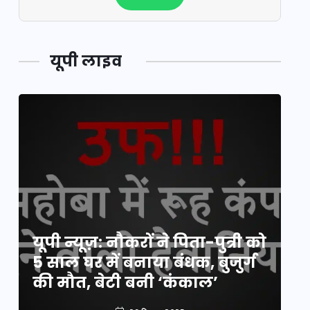
यूपी लाइव
य
यूपी न्यूज़: नौकरों ने पिता-पुत्री को
मि
5 साल घर में बनाया बंधक, बुजुर्ग
वै
की मौत, बेटी बनी ‘कंकाल’
क