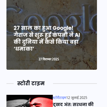
27 साल का हुआ Google!
2
गैराज से शुरू हुई कंपनी ने AI
ग
की दुनिया में कैसे किया बड़ा
क
‘धमाका’
27 सितम्बर 2025
स्टोरी टाइम
स्टोरीटाइम
12 जुलाई 2025
दुखद अंत: सरधना की