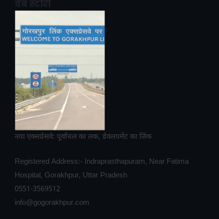
वेब स्टोरी
नया एक्सप्रेसवे: पूर्वांचल का लक, डेवलपमेंट का लिंक
Registered Address:- Indraprasthapuram, Near Fatima
Hospital, Gorakhpur, Uttar Pradesh
0551-3569512
info@gogorakhpur.com