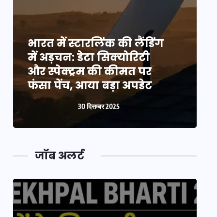
भारत में स्टारलिंक की लैंडिंग
भ
में अड़चन: डेटा सिक्योरिटी
म
और स्पेक्ट्रम की कीमत पर
औ
फंसा पेंच, आया बड़ा अपडेट
फ
30 दिसम्बर 2025
जॉब अलर्ट