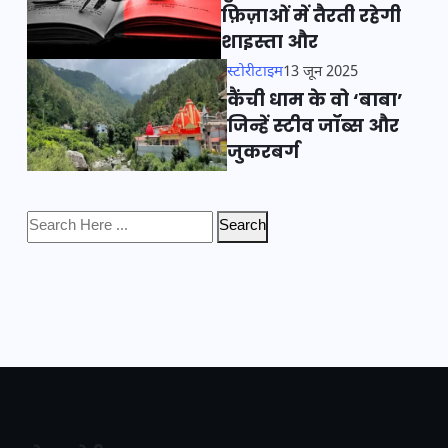
फ़िज़ाओं में तैरती रहेगी
शाइस्ता और
स्टोरीटाइम
13 जून 2025
कैंची धाम के वो ‘बाबा’
जिन्हें स्टीव जॉब्स और
जुकरबर्ग
Search