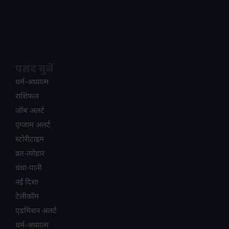
पसंद चुनें
धर्म-अध्यात्म
राशिफल
जॉब अलर्ट
एग्जाम अलर्ट
स्टोरीटाइम
व्रत-त्योहार
धंधा-पानी
नई दिशा
टेलीकॉम
ए​डमिशन अलर्ट
धर्म-अध्यात्म