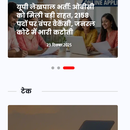
यूपी न्यूज़: नौकरों ने पिता-
यूपी लेखपाल भर्ती: ओबीसी
पुत्री को 5 साल घर में बनाया
को मिली बड़ी राहत, 2158
व
बंधक, बुजुर्ग की मौत, बेटी
पदों पर बंपर वैकेंसी, जनरल
क
बनी ‘कंकाल’
कोटे में भारी कटौती
न
29 दिसम्बर 2025
29 दिसम्बर 2025
टेक