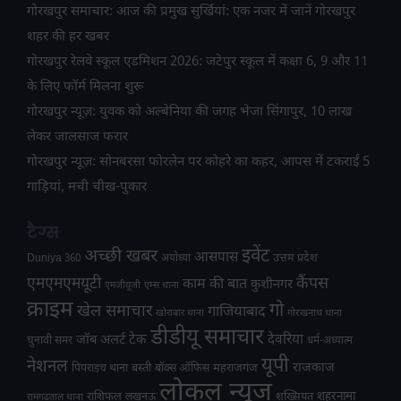
गोरखपुर समाचार: आज की प्रमुख सुर्खियां: एक नजर में जानें गोरखपुर
शहर की हर खबर
गोरखपुर रेलवे स्कूल एडमिशन 2026: जटेपुर स्कूल में कक्षा 6, 9 और 11
के लिए फॉर्म मिलना शुरू
गोरखपुर न्यूज़: युवक को अल्बेनिया की जगह भेजा सिंगापुर, 10 लाख
लेकर जालसाज फरार
गोरखपुर न्यूज़: सोनबरसा फोरलेन पर कोहरे का कहर, आपस में टकराईं 5
गाड़ियां, मची चीख-पुकार
टैग्स
अच्छी खबर
इवेंट
आसपास
उत्तम प्रदेश
Duniya 360
अयोध्या
एमएमएमयूटी
कैंपस
काम की बात
कुशीनगर
एमजीयूजी
एम्स थाना
क्राइम
गो
खेल समाचार
गाजियाबाद
खोराबार थाना
गोरखनाथ थाना
डीडीयू समाचार
टेक
देवरिया
जॉब अलर्ट
चुनावी समर
धर्म-अध्यात्म
यूपी
नेशनल
राजकाज
महराजगंज
पिपराइच थाना
बस्ती
बॉक्स ऑफिस
लोकल न्यूज
राशिफल
शहरनामा
लखनऊ
शख्सियत
रामगढ़ताल थाना