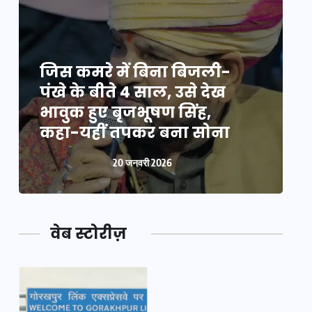
जिस कमरे में बिना बिजली-
ज
पंखे के बीते 4 साल, उसे देख
प
भावुक हुए बृजभूषण सिंह,
भ
कहा-यहीं तपकर बना सोना
20 जनवरी 2026
वेब स्टोरीज़