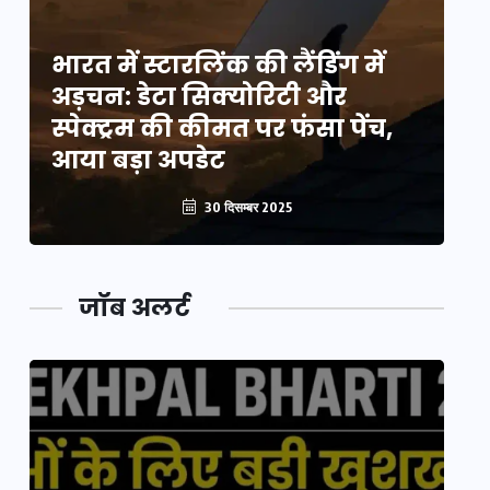
भारत में स्टारलिंक की लैंडिंग में
भा
अड़चन: डेटा सिक्योरिटी और
अ
स्पेक्ट्रम की कीमत पर फंसा पेंच,
स्
आया बड़ा अपडेट
आ
30 दिसम्बर 2025
जॉब अलर्ट