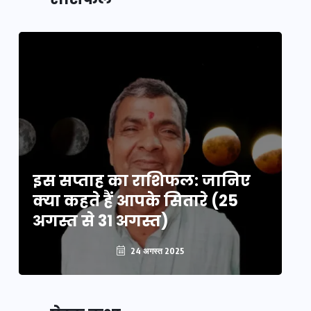
का लिंक
इस सप्ताह का राशिफल: जानिए
इ
क्या कहते हैं आपके सितारे (25
क्
अगस्त से 31 अगस्त)
अग
24 अगस्त 2025