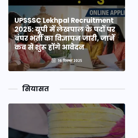
UPSSSC Lekhpal Recruitment
U
2025: यूपी में लेखपाल के पदों पर
20
बंपर भर्ती का विज्ञापन जारी, जानें
बं
कब से शुरू होंगे आवेदन
कब
16 दिसम्बर 2025
सियासत