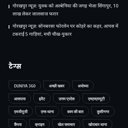
गोरखपुर न्यूज़: युवक को अल्बेनिया की जगह भेजा सिंगापुर, 10
लाख लेकर जालसाज फरार
गोरखपुर न्यूज़: सोनबरसा फोरलेन पर कोहरे का कहर, आपस में
टकराईं 5 गाड़ियां, मची चीख-पुकार
टैग्स
DUNIYA 360
अच्छी खबर
अयोध्या
आसपास
इवेंट
उत्तम प्रदेश
एमएमएमयूटी
एमजीयूजी
एम्स थाना
काम की बात
कुशीनगर
कैंपस
क्राइम
खेल समाचार
खोराबार थाना