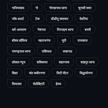
गाजियाबाद
गो
गोरखनाथ थाना
चुनावी समर
जॉब अलर्ट
टेक
डीडीयू समाचार
देवरिया
धर्म-अध्यात्म
नेशनल
पिपराइच थाना
बस्ती
बॉक्स ऑफिस
महराजगंज
यूपी
राजकाज
रामगढ़ताल थाना
राशिफल
लखनऊ
लोकल न्यूज
शख्सियत
शहरनामा
शाहपुर थाना
शिक्षा
संत कबीरनगर
सिटी सेंटर
सिद्धार्थनगर
सियासत
सेलीब्रिटी
हेल्थ