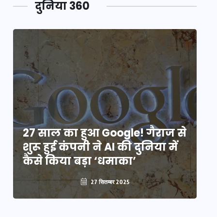
दुनिया 360
े
27 साल का हुआ Google! गैराज से
2
शुरू हुई कंपनी ने AI की दुनिया में
शु
कैसे किया बड़ा ‘धमाका’
कै
27 सितम्बर 2025