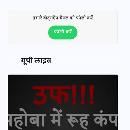
हमारे वॉट्सऐप चैनल को फॉलो करें
फॉलो करें
यूपी लाइव
य