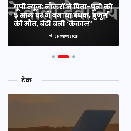
यूपी न्यूज़: नौकरों ने पिता-पुत्री को
मि
5 साल घर में बनाया बंधक, बुजुर्ग
वै
की मौत, बेटी बनी ‘कंकाल’
क
29 दिसम्बर 2025
टेक