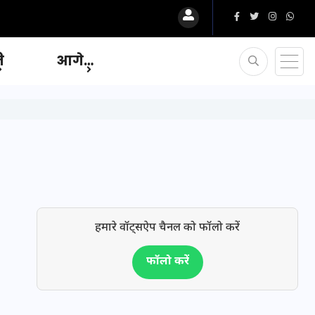
ि
आगे…
हमारे वॉट्सऐप चैनल को फॉलो करें
फॉलो करें