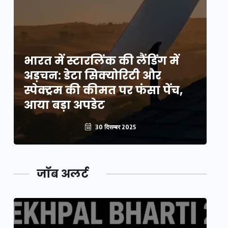
भारत में स्टारलिंक की लैंडिंग में
भा
अड़चन: डेटा सिक्योरिटी और
अ
स्पेक्ट्रम की कीमत पर फंसा पेंच,
स्
आया बड़ा अपडेट
आ
30 दिसम्बर 2025
जॉब अलर्ट