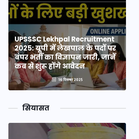
UPSSSC Lekhpal Recruitment
U
2025: यूपी में लेखपाल के पदों पर
20
बंपर भर्ती का विज्ञापन जारी, जानें
बं
कब से शुरू होंगे आवेदन
कब
16 दिसम्बर 2025
सियासत