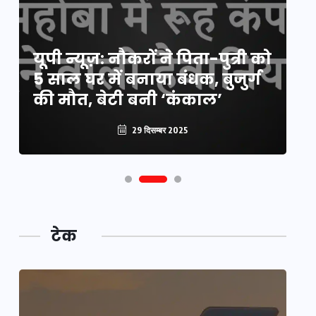
य
यूपी न्यूज़: नौकरों ने पिता-पुत्री को
मि
5 साल घर में बनाया बंधक, बुजुर्ग
वै
की मौत, बेटी बनी ‘कंकाल’
क
29 दिसम्बर 2025
टेक