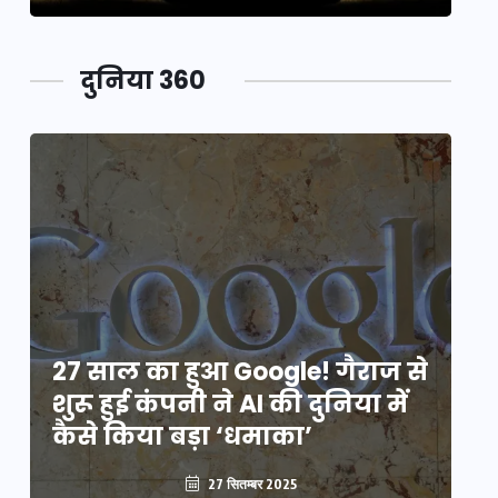
दुनिया 360
े
27 साल का हुआ Google! गैराज से
2
शुरू हुई कंपनी ने AI की दुनिया में
शु
कैसे किया बड़ा ‘धमाका’
कै
27 सितम्बर 2025