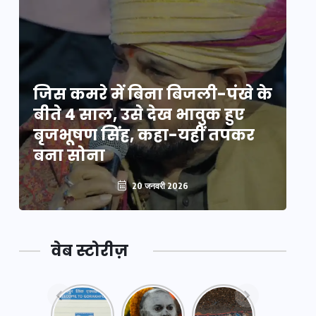
े
जिस कमरे में बिना बिजली-पंखे के
जि
बीते 4 साल, उसे देख भावुक हुए
बी
बृजभूषण सिंह, कहा-यहीं तपकर
ब
बना सोना
ब
20 जनवरी 2026
वेब स्टोरीज़
नया
महाकुंभ
महाकुंभ
एक्सप्रेसवे:
2025: कुछ
2025: