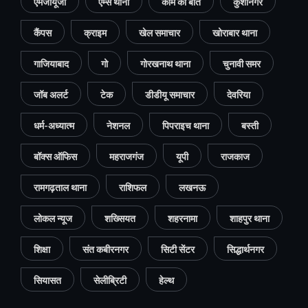
एमजीयूजी
एम्स थाना
काम की बात
कुशीनगर
कैंपस
क्राइम
खेल समाचार
खोराबार थाना
गाजियाबाद
गो
गोरखनाथ थाना
चुनावी समर
जॉब अलर्ट
टेक
डीडीयू समाचार
देवरिया
धर्म-अध्यात्म
नेशनल
पिपराइच थाना
बस्ती
बॉक्स ऑफिस
महराजगंज
यूपी
राजकाज
रामगढ़ताल थाना
राशिफल
लखनऊ
लोकल न्यूज
शख्सियत
शहरनामा
शाहपुर थाना
शिक्षा
संत कबीरनगर
सिटी सेंटर
सिद्धार्थनगर
सियासत
सेलीब्रिटी
हेल्थ