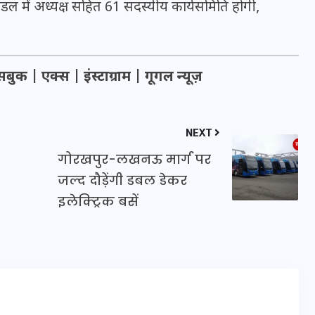
र मंडल में अध्यक्ष सहित 61 सदस्यीय कार्यसमिति होगी,
16 दिसम्बर 2025
सबुक
|
एक्स
|
इंस्टाग्राम
|
गूगल न्यूज़
NEXT
गोरखपुर-लखनऊ मार्ग पर
जल्द दौड़ेंगी डबल डेकर
इलेक्ट्रिक बसें
जिस कमरे में बिना बिजली-पंखे
के बीते 4 साल, उसे देख भावुक
हुए बृजभूषण सिंह, कहा-यहीं
तपकर बना सोना