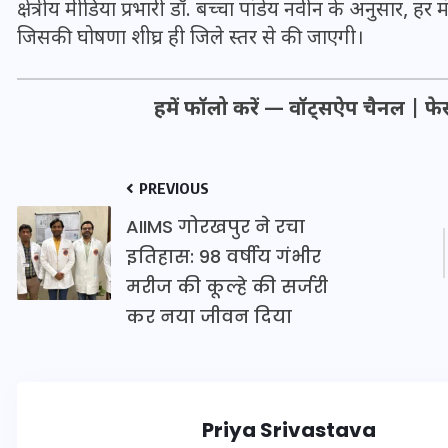
क्षेत्रीय मीडिया प्रभारी डॉ. बच्चा पांडेय नवीन के अनुसार, ह
16 दिसम्बर 2025
जिसकी घोषणा शीघ्र ही जिले स्तर से की जाएगी।
हमें फॉलो करें —
वॉट्सऐप चैनल
|
फे
PREVIOUS
AIIMS गोरखपुर ने रचा
इतिहास: 98 वर्षीय गंभीर
मरीज की कूल्हे की सर्जरी
कर नया जीवन दिया
जिस कमरे में बिना बिजली-पंखे
के बीते 4 साल, उसे देख भावुक
हुए बृजभूषण सिंह, कहा-यहीं
तपकर बना सोना
Priya Srivastava