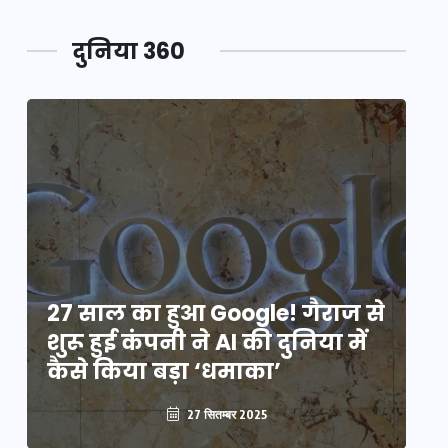
दुनिया 360
े
27 साल का हुआ Google! गैराज से
2
शुरू हुई कंपनी ने AI की दुनिया में
शु
कैसे किया बड़ा ‘धमाका’
कै
27 सितम्बर 2025