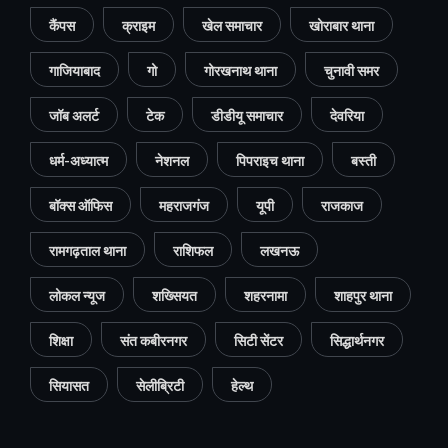
कैंपस
क्राइम
खेल समाचार
खोराबार थाना
गाजियाबाद
गो
गोरखनाथ थाना
चुनावी समर
जॉब अलर्ट
टेक
डीडीयू समाचार
देवरिया
धर्म-अध्यात्म
नेशनल
पिपराइच थाना
बस्ती
बॉक्स ऑफिस
महराजगंज
यूपी
राजकाज
रामगढ़ताल थाना
राशिफल
लखनऊ
लोकल न्यूज
शख्सियत
शहरनामा
शाहपुर थाना
शिक्षा
संत कबीरनगर
सिटी सेंटर
सिद्धार्थनगर
सियासत
सेलीब्रिटी
हेल्थ