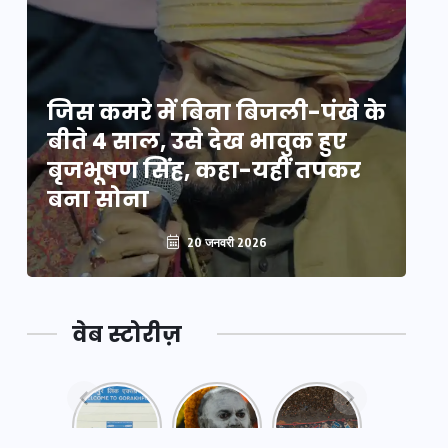
े
जिस कमरे में बिना बिजली-पंखे के
जि
बीते 4 साल, उसे देख भावुक हुए
बी
बृजभूषण सिंह, कहा-यहीं तपकर
ब
बना सोना
ब
20 जनवरी 2026
वेब स्टोरीज़
नया
महाकुंभ
महाकुंभ
एक्सप्रेसवे:
2025: कुछ
2025:
पूर्वांचल का
अनजाने
कहानी कुंभ