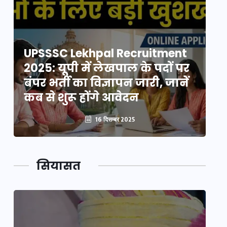
UPSSSC Lekhpal Recruitment
U
2025: यूपी में लेखपाल के पदों पर
20
बंपर भर्ती का विज्ञापन जारी, जानें
बं
कब से शुरू होंगे आवेदन
कब
16 दिसम्बर 2025
सियासत