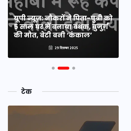
य
यूपी न्यूज़: नौकरों ने पिता-पुत्री को
मि
5 साल घर में बनाया बंधक, बुजुर्ग
वै
की मौत, बेटी बनी ‘कंकाल’
क
29 दिसम्बर 2025
टेक