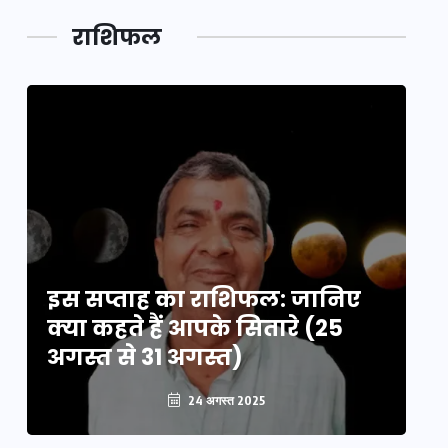
लक,
तथ्य…
मेले की…
डेवलपमेंट
राशिफल
का लिंक
इस सप्ताह का राशिफल: जानिए
इ
क्या कहते हैं आपके सितारे (25
क्
अगस्त से 31 अगस्त)
अग
24 अगस्त 2025