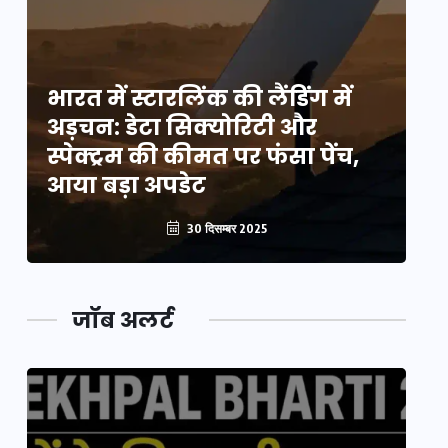
भारत में स्टारलिंक की लैंडिंग में
भा
अड़चन: डेटा सिक्योरिटी और
अ
स्पेक्ट्रम की कीमत पर फंसा पेंच,
स्
आया बड़ा अपडेट
आ
30 दिसम्बर 2025
जॉब अलर्ट