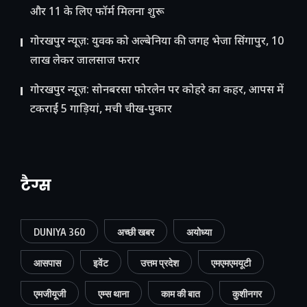
और 11 के लिए फॉर्म मिलना शुरू
गोरखपुर न्यूज़: युवक को अल्बेनिया की जगह भेजा सिंगापुर, 10
लाख लेकर जालसाज फरार
गोरखपुर न्यूज़: सोनबरसा फोरलेन पर कोहरे का कहर, आपस में
टकराईं 5 गाड़ियां, मची चीख-पुकार
टैग्स
DUNIYA 360
अच्छी खबर
अयोध्या
आसपास
इवेंट
उत्तम प्रदेश
एमएमएमयूटी
एमजीयूजी
एम्स थाना
काम की बात
कुशीनगर