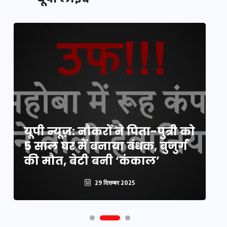
य
यूपी न्यूज़: नौकरों ने पिता-पुत्री को
मि
5 साल घर में बनाया बंधक, बुजुर्ग
वै
की मौत, बेटी बनी ‘कंकाल’
क
29 दिसम्बर 2025