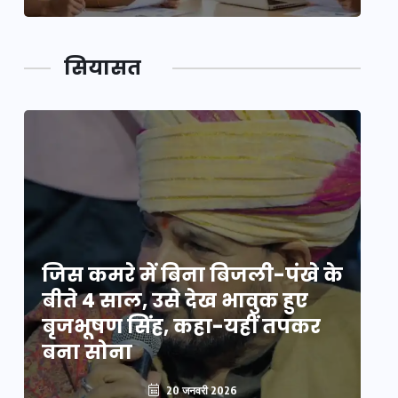
सियासत
े
जिस कमरे में बिना बिजली-पंखे के
जि
बीते 4 साल, उसे देख भावुक हुए
बी
बृजभूषण सिंह, कहा-यहीं तपकर
ब
बना सोना
ब
20 जनवरी 2026