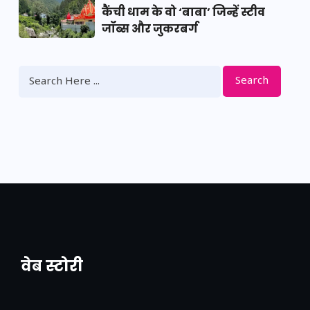
कैंची धाम के वो ‘बाबा’ जिन्हें स्टीव
जॉब्स और जुकरबर्ग
Search
वेब स्टोरी
नया एक्सप्रेसवे: पूर्वांचल का लक, डेवलपमेंट का
लिंक