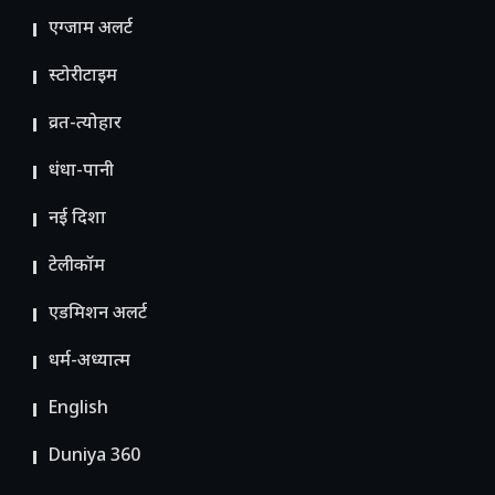
एग्जाम अलर्ट
स्टोरीटाइम
व्रत-त्योहार
धंधा-पानी
नई दिशा
टेलीकॉम
ए​डमिशन अलर्ट
धर्म-अध्यात्म
English
Duniya 360