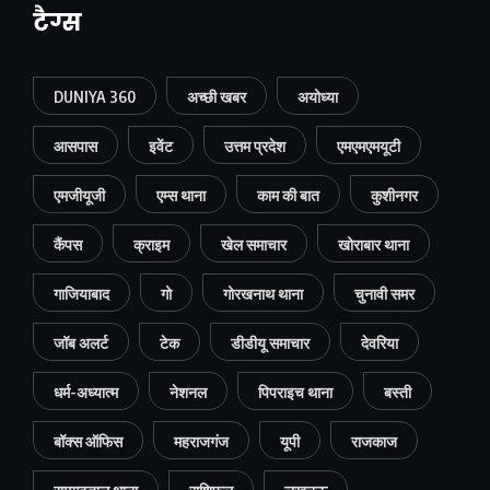
टैग्स
DUNIYA 360
अच्छी खबर
अयोध्या
आसपास
इवेंट
उत्तम प्रदेश
एमएमएमयूटी
एमजीयूजी
एम्स थाना
काम की बात
कुशीनगर
कैंपस
क्राइम
खेल समाचार
खोराबार थाना
गाजियाबाद
गो
गोरखनाथ थाना
चुनावी समर
जॉब अलर्ट
टेक
डीडीयू समाचार
देवरिया
धर्म-अध्यात्म
नेशनल
पिपराइच थाना
बस्ती
बॉक्स ऑफिस
महराजगंज
यूपी
राजकाज