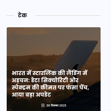
टेक
भारत में स्टारलिंक की लैंडिंग में
भा
अड़चन: डेटा सिक्योरिटी और
अ
स्पेक्ट्रम की कीमत पर फंसा पेंच,
स्
आया बड़ा अपडेट
आ
30 दिसम्बर 2025