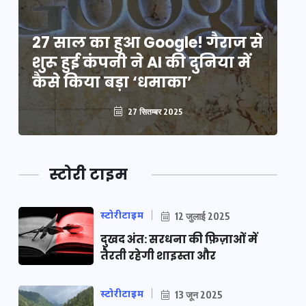
े
27 साल का हुआ Google! गैराज से
2
शुरू हुई कंपनी ने AI की दुनिया में
शु
कैसे किया बड़ा ‘धमाका’
कै
27 सितम्बर 2025
स्टोरी टाइम
स्टोरीटाइम
12 जुलाई 2025
दुखद अंत: सरधना की फ़िज़ाओं में
तैरती रहेगी शाइस्ता और
स्टोरीटाइम
13 जून 2025