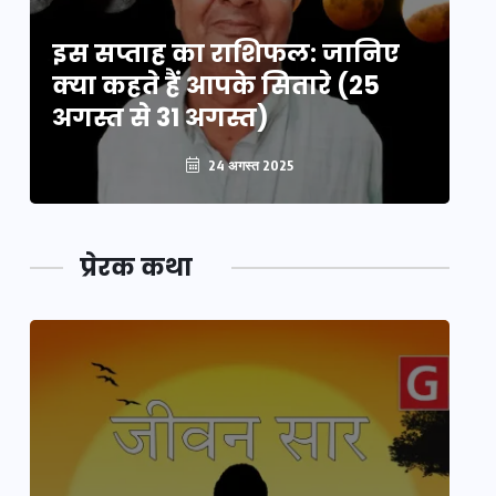
इस सप्ताह का राशिफल: जानिए
इ
क्या कहते हैं आपके सितारे (25
क्
अगस्त से 31 अगस्त)
अग
24 अगस्त 2025
प्रेरक कथा