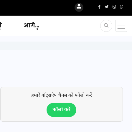
ि
आगे…
हमारे वॉट्सऐप चैनल को फॉलो करें
फॉलो करें