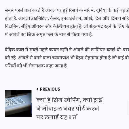
16 दिसम्बर 2025
सबसे पहले बात करते हैं आंवले पर हुई रिसर्च के बारे में, दुनिया के कई बड़े ड
होता है. आंवला डाइबिटिज, कैंसर, इनटाइजेशन, आंखे, दिल और दिमाग सहित दर्
विटामिन, सीईए ऑयरन और कैल्शियम होता है. जो सेहतमंद रहने के लिए बेहद ज
में आंवले का जिक्र अमृत फल के नाम से किया गया है.
वैदिक काल में सबसे पहले च्यवन ऋषि ने आंवले की खासियत बताई थी. च
बने रहे. आंवले से बनने वाला च्यवनप्राश भी बेहद सेहतमंद होता है जो कई बी
पत्तियों को भी रोगनाशक कहा जाता है.
PREVIOUS
जिस कमरे में बिना बिजली-पंखे
क्या है सिम स्वैपिंग, क्यों ट्राई
के बीते 4 साल, उसे देख भावुक
ने मोबाइल नंबर पोर्ट करने
हुए बृजभूषण सिंह, कहा-यहीं
पर लगाई यह शर्त
तपकर बना सोना