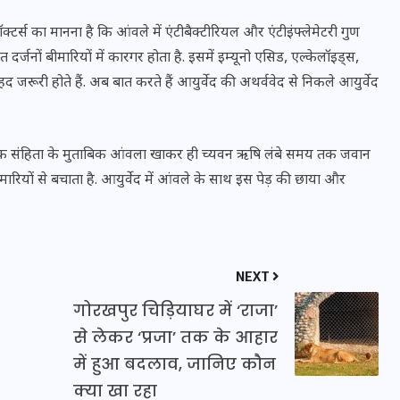
16 दिसम्बर 2025
ॉक्टर्स का मानना है कि आंवले में एंटीबैक्टीरियल और एंटीइंफ्लेमेटरी गुण
जनों बीमारियों में कारगर होता है. इसमें इम्यूनो एसिड, एल्केलॉइड्स,
रूरी होते हैं. अब बात करते हैं आयुर्वेद की अथर्ववेद से निकले आयुर्वेद
रक संहिता के मुताबिक आंवला खाकर ही च्यवन ऋषि लंबे समय तक जवान
मारियों से बचाता है. आयुर्वेद में आंवले के साथ इस पेड़ की छाया और
NEXT
जिस कमरे में बिना बिजली-पंखे
गोरखपुर चिड़ियाघर में ‘राजा’
के बीते 4 साल, उसे देख भावुक
से लेकर ‘प्रजा’ तक के आहार
हुए बृजभूषण सिंह, कहा-यहीं
में हुआ बदलाव, जानिए कौन
तपकर बना सोना
क्या खा रहा