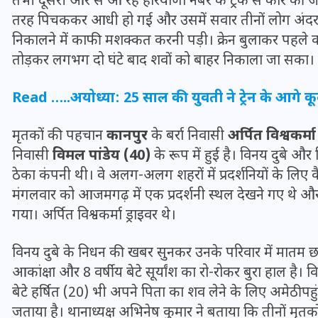
तभी दूसरी ओर से आ रहे हरियाणा नंबर के ट्रक से कार की 
तरह पिचककर आधी हो गई और उसमें सवार तीनों लोग अंदर 
निकालने में काफी मशक्कत करनी पड़ी। क्रेन बुलाकर पहले का
तोड़कर लगभग दो घंटे बाद शवों को बाहर निकाला जा सका।
Read …..
अयोध्या: 25 साल की युवती ने ट्रेन के आगे 
मृतकों की पहचान
कानपुर
के बर्रा निवासी
अर्पित विश्वकर्म
निवासी
विमल पांडेय (40)
के रूप में हुई है। विनय दुबे 
ठेका कंपनी थी। वे अलग-अलग शहरों में प्रदर्शनियों के लिए
मंगलवार को आजमगढ़ में एक प्रदर्शनी स्थल देखने गए थे और
गया। अर्पित विश्वकर्मा ड्राइवर थे।
UPSSSC Lekhpal Recruitment
2025: यूपी में लेखपाल के पदों
विनय दुबे के निधन की खबर सुनकर उनके परिवार में मातम छा ग
पर बंपर भर्ती का विज्ञापन जारी,
आकांक्षा और 8 वर्षीय बेटे सूर्यांश का रो-रोकर बुरा हाल है। व
जानें कब से शुरू होंगे आवेदन
बेटे हर्षित (20) भी अपने पिता का शव लेने के लिए अमेठी पहुंचे।
जताया है। थानाध्यक्ष अभिनेष कुमार ने बताया कि तीनों मृत