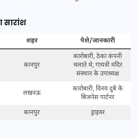
16 दिसम्बर 2025
 सारांश
शहर
पेशे/जानकारी
कारोबारी, ठेका कंपनी
कानपुर
चलाते थे, गायत्री मंदिर
संस्थान के उपाध्यक्ष
कारोबारी, विनय दुबे के
लखनऊ
बिजनेस पार्टनर
जिस कमरे में बिना बिजली-पंखे
के बीते 4 साल, उसे देख भावुक
कानपुर
ड्राइवर
हुए बृजभूषण सिंह, कहा-यहीं
तपकर बना सोना