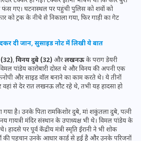
जोरदार टक्कर हो गई। टक्कर इतनी भीषण थी कि कार बुरी
फंस गए। घटनास्थल पर पहुंची पुलिस को शवों को
र को ट्रक के नीचे से निकाला गया, फिर गाड़ी का गेट
कूदकर दी जान, सुसाइड नोट में लिखी ये बात
ा (32)
,
विनय दुबे (32)
और
लखनऊ
के पराग डेयरी
और विमल पांडेय कारोबारी दोस्त थे और विनय की अपनी एक
 कैनोपी और साइड वॉल बनाने का काम करते थे। ये तीनों
 वहां से देर रात लखनऊ लौट रहे थे, तभी यह हादसा हो
UPSSSC Lekhpal Recruitment
2025: यूपी में लेखपाल के पदों
या है। उनके पिता रामकिशोर दुबे, मां शकुंतला दुबे, पत्नी
पर बंपर भर्ती का विज्ञापन जारी,
िनय गायत्री मंदिर संस्थान के उपाध्यक्ष भी थे। विमल पांडेय के
जानें कब से शुरू होंगे आवेदन
 हादसे पर पूर्व केंद्रीय मंत्री स्मृति ईरानी ने भी शोक
कों की पहचान उनके आधार कार्ड से हुई है और उनके परिजनों