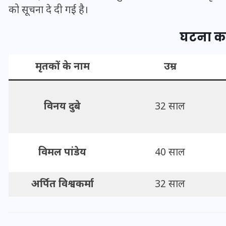
16 दिसम्बर 2025
को सूचना दे दी गई है।
घटना का
मृतकों के नाम
उम्र
विनय दुबे
32 साल
विमल पांडेय
40 साल
जिस कमरे में बिना बिजली-पंखे
के बीते 4 साल, उसे देख भावुक
अर्पित विश्वकर्मा
32 साल
हुए बृजभूषण सिंह, कहा-यहीं
तपकर बना सोना