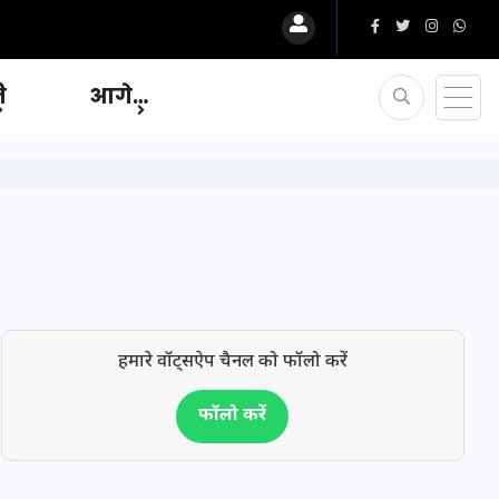
ि
आगे…
हमारे वॉट्सऐप चैनल को फॉलो करें
फॉलो करें