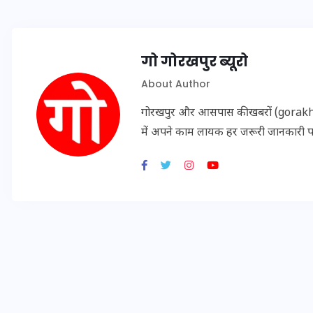
इस सप्ताह का राशिफल: जानिए
गो गोरखपुर ब्यूरो
क्या कहते हैं आपके सितारे (25
About Author
अगस्त से 31 अगस्त)
गोरखपुर और आसपास की खबरों (gorakhpu
24 अगस्त 2025
में अपने काम लायक हर जरूरी जानकारी 