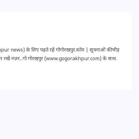
इस सप्ताह का राशिफल: जानिए
क्या कहते हैं आपके सितारे (25
अगस्त से 31 अगस्त)
r news) के लिए पढ़ते रहें गोगोरखपुर.कॉम | सूचनाओं की भीड़
24 अगस्त 2025
पर रखें नज़र...गो गोरखपुर (www.gogorakhpur.com) के साथ.