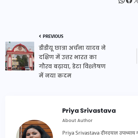
इस सप्ताह का राशिफल: जानिए
क्या कहते हैं आपके सितारे (25
PREVIOUS
अगस्त से 31 अगस्त)
डीडीयू छात्रा अर्चना यादव ने
दक्षिण में उत्तर भारत का
24 अगस्त 2025
गौरव बढ़ाया, डेटा विश्लेषण
में नया कदम
Priya Srivastava
About Author
Priya Srivastava दीनदयाल उपाध्याय गोरख