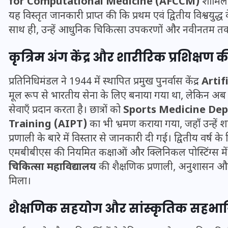
for Computational Medicine (AFCCM)
शामिल थ
16 दिसम्बर 2025
यह विस्तृत जानकारी प्राप्त की कि प्रथम एवं द्वितीय विश्वयुद्
साथ ही, उन्हें आधुनिक चिकित्सा उपकरणों और नवीनतम तकनी
कृत्रिम अंग केंद्र और शारीरिक प्रशिक्षण
प्रतिनिधिमंडल ने 1944 में स्थापित प्रमुख पुनर्वास केंद्र
Artif
मूल रूप से भारतीय सेना के लिए बनाया गया था, लेकिन अब
सेवाएँ प्रदान करता है। छात्रों को
Sports Medicine De
Training (AIPT)
का भी भ्रमण कराया गया, जहाँ उन्हें शार
प्रणाली के बारे में विस्तार से जानकारी दी गई। द्वितीय वर्ष क
एमबीबीएस की नियमित कक्षाओं और क्लिनिकल पोस्टिंग्स में 
चिकित्सा महाविद्यालय
की शैक्षणिक प्रणाली, अनुशासन और 
जिस कमरे में बिना बिजली-पंखे
मिला।
के बीते 4 साल, उसे देख भावुक
हुए बृजभूषण सिंह, कहा-यहीं
शैक्षणिक सहयोग और सांस्कृतिक सहभा
तपकर बना सोना