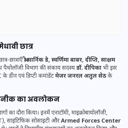
ेधावी छात्र
त्र-छात्राएँ
श्री सार्निक डे, स्वर्णिमा बाबर, दीप्ति, साक्षम
थ पैथोलॉजी विभाग की संकाय सदस्य
डॉ. दीपिका
भी इस
के डीन एवं डिप्टी कमांडेंट
मेजर जनरल अतुल सेठ
के
UPSSSC Lekhpal Recruitment
 तकनीक का अवलोकन
2025: यूपी में लेखपाल के पदों
पर बंपर भर्ती का विज्ञापन जारी,
विभागों का दौरा किया। इनमें एनाटॉमी, माइक्रोबायोलॉजी,
जानें कब से शुरू होंगे आवेदन
(IHBT), साइंटिफिक सोसाइटी और
Armed Forces Center