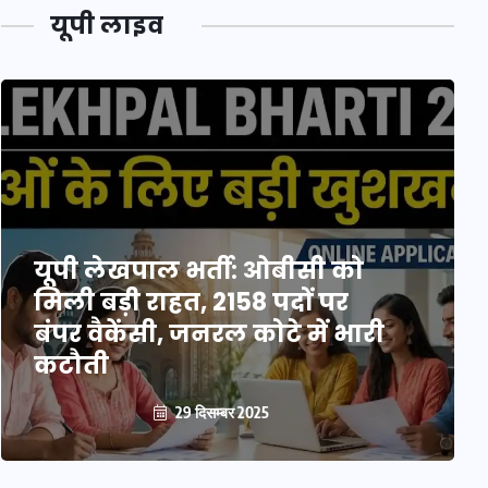
यूपी लाइव
यूपी लेखपाल भर्ती: ओबीसी को
मिली बड़ी राहत, 2158 पदों पर
वोटर लिस्ट पुनरीक्षण कार्यक्रम में
बंपर वैकेंसी, जनरल कोटे में भारी
हुआ बदलाव, देखें नई तारीखों की
कटौती
पूरी लिस्ट
29 दिसम्बर 2025
30 दिसम्बर 2025