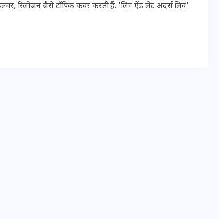
ल्चर, रिलीजन जैसे टॉपिक कवर करती हैं. 'लिव ऐंड लेट अदर्स लिव'
मन के हारे हार है!
19 सितम्बर 2024