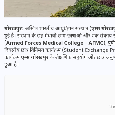
गोरखपुर:
अखिल भारतीय आयुर्विज्ञान संस्थान (
एम्स गोरख
हुई है। संस्थान के छह मेधावी छात्र-छात्राओं और एक संकाय 
(
Armed Forces Medical College – AFMC
), पु
दिवसीय छात्र विनिमय कार्यक्रम (Student Exchange 
कार्यक्रम
एम्स गोरखपुर
के शैक्षणिक सहयोग और छात्र अनुभ
हुआ है।
भारत में स्टारलिंक की लैंडिंग में
अड़चन: डेटा सिक्योरिटी और
स्पेक्ट्रम की कीमत पर फंसा पेंच,
आया बड़ा अपडेट
विज्
30 दिसम्बर 2025