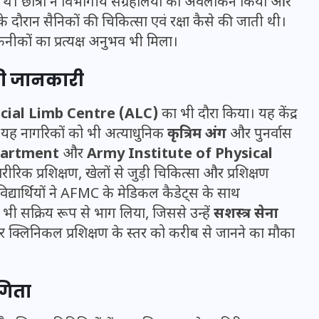
े। छात्रों ने विभागीय संग्रहालयों का अवलोकन किया और
16 दिसम्बर 2025
ध के दौरान सैनिकों की चिकित्सा एवं रक्षा कैसे की जाती थी।
कों का प्रत्यक्ष अनुभव भी मिला।
 की जानकारी
icial Limb Centre (ALC)
का भी दौरा किया। यह केंद्र
 यह नागरिकों को भी अत्याधुनिक
कृत्रिम अंग
और पुनर्वास
partment
और
Army Institute of Physical
ीरिक प्रशिक्षण, खेलों से जुड़ी चिकित्सा और प्रशिक्षण
े विद्यार्थियों ने AFMC के मेडिकल कैडेट्स के साथ
भी सक्रिय रूप से भाग लिया, जिससे उन्हें
सशस्त्र सेना
क्लिनिकल प्रशिक्षण के स्तर को करीब से जानने का मौका
जिस कमरे में बिना बिजली-पंखे
के बीते 4 साल, उसे देख भावुक
हुए बृजभूषण सिंह, कहा-यहीं
गिता
तपकर बना सोना