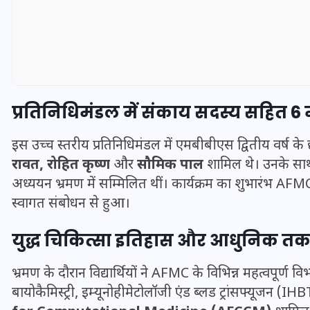
प्रतिनिधिमंडल में संकाय सदस्य सहित 6 म
इस उच्च स्तरीय प्रतिनिधिमंडल में एमबीबीएस द्वितीय वर्ष के छा
रावत, रोहित कृष्ण
और
सौमिक पाल
शामिल थे। उनके सा
अध्ययन भ्रमण में सम्मिलित थीं। कार्यक्रम का शुभारंभ AFMC 
स्वागत संबोधन से हुआ।
UPSSSC Lekhpal Recruitment
युद्ध चिकित्सा इतिहास और आधुनिक
2025: यूपी में लेखपाल के पदों
पर बंपर भर्ती का विज्ञापन जारी,
भ्रमण के दौरान विद्यार्थियों ने AFMC के विभिन्न महत्वपूर्ण 
जानें कब से शुरू होंगे आवेदन
बायोकैमिस्ट्री, इम्यूनोहीमेटोलॉजी एंड ब्लड ट्रांसफ्यूजन 