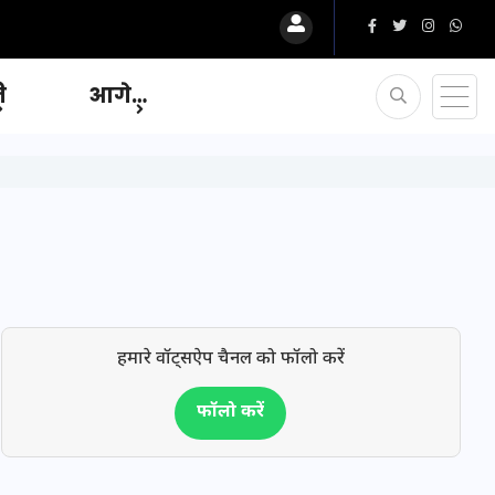
ि
आगे…
हमारे वॉट्सऐप चैनल को फॉलो करें
फॉलो करें