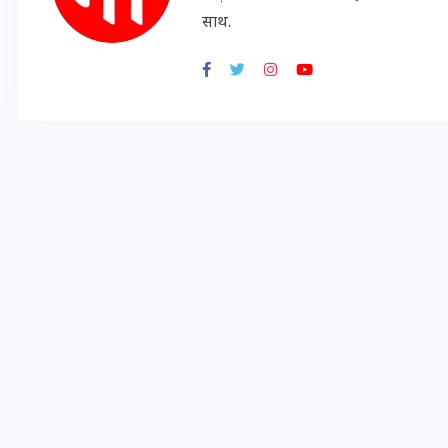
16 दिसम्बर 2025
साथ.
जिस कमरे में बिना बिजली-पंखे
के बीते 4 साल, उसे देख भावुक
हुए बृजभूषण सिंह, कहा-यहीं
तपकर बना सोना