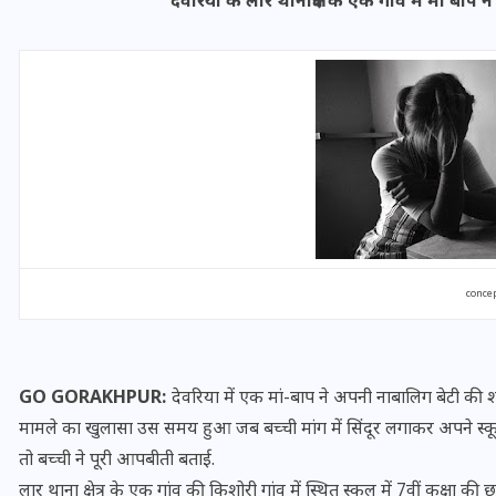
दे​वरिया के लार थानाक्षेत्र के एक गांव में मां बा
यूपी लेखपाल भर्ती: ओबीसी को
concep
मिली बड़ी राहत, 2158 पदों पर
बंपर वैकेंसी, जनरल कोटे में भारी
कटौती
GO GORAKHPUR:
देवरिया में एक मां-बाप ने अपनी ना​बालिग बेटी की 
29 दिसम्बर 2025
मामले का खुलासा उस समय हुआ जब बच्ची मांग में सिंदूर लगाकर अपने स्कूल 
तो बच्ची ने पूरी आपबीती बताई.
लार थाना क्षेत्र के एक गांव की किशोरी गांव में स्थित स्कूल में 7वीं कक्षा की 