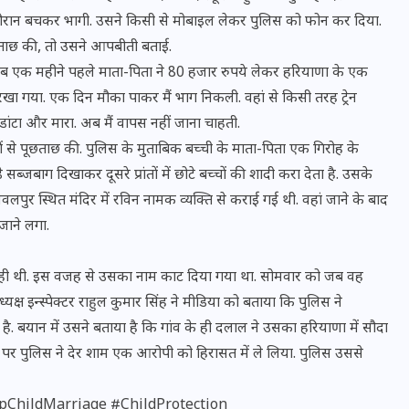
ी दौरान बचकर भागी. उसने किसी से मोबाइल लेकर पुलिस को फोन कर दिया.
ूछताछ की, तो उसने आपबीती बताई.
 करीब एक महीने पहले माता-पिता ने 80 हजार रुपये लेकर हरियाणा के एक
 रखा गया. एक दिन मौका पाकर मैं भाग निकली. वहां से किसी तरह ट्रेन
ांटा और मारा. अब मैं वापस नहीं जाना चाहती.
 से पूछताछ की. पुलिस के मुताबिक बच्ची के माता-पिता एक गिरोह के
े सब्जबाग दिखाकर दूसरे प्रांतों में छोटे बच्चों की शादी करा देता है. उसके
वलपुर स्थित मंदिर में रविन नामक व्यक्ति से कराई गई थी. वहां जाने के बाद
जाने लगा.
ं आ रही थी. इस वजह से उसका नाम काट दिया गया था. सोमवार को जब वह
भारत में स्टारलिंक की लैंडिंग में
यक्ष इन्स्पेक्टर राहुल कुमार सिंह ने मीडिया को बताया कि पुलिस ने
अड़चन: डेटा सिक्योरिटी और
 बयान में उसने बताया है कि गांव के ही दलाल ने उसका हरियाणा में सौदा
स्पेक्ट्रम की कीमत पर फंसा पेंच,
 पर पुलिस ने देर शाम एक आरोपी को हिरासत में ले लिया. पुलिस उससे
आया बड़ा अपडेट
pChildMarriage #ChildProtection
30 दिसम्बर 2025