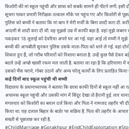
किशोरी की मां स्कूल पहुंची और छात्रा को सबके सामने ही पीटने लगी. इस
सूचना पाकर प्रभारी निरीक्षक तत्काल मौके पर पहुंच गए और किशोरी से प
पुलिस को बच्ची ने बताया कि मां बाप ने मेरी मर्जी के बिना शादी करा दी.
आदमी से शादी करा दी थी. वह मुझसे उम्र में काफी बड़ा है. वहां मुझे जबरन
पकड़कर 18 जुलाई को देवरिया अपने घर आ गई. यहां आई तो मम्मी ने मुझे ड
बच्ची की आपबीती सुनकर पुलिस उसके माता-पिता को थाने ले गई. वहां दोनों
शिकार हुए हैं, जो गरीब परिवारों को निशाना बनाता है. उन्हें कुछ पैसे देकर बड़
बदले उन्हें अच्छे खासी रकम मल जाती है. बताया जा रहा है कि हरियाणा में न
उसको भैंस चराने, गोबर उठाने और अन्य घरेलू कार्यों के लिए प्रताड़ित किया 
कई दिनों बाद स्कूल पहुंची थी बच्ची
विद्यालय के प्रधानाध्यापक ने बताया कि छात्रा काफी दिनों से स्कूल नही
भारत में स्टारलिंक की लैंडिंग में
अचानक स्कूल पहुंची और उसकी मांग में सिंदूर देखा तो हैरानी हुई. लार थानाध्
अड़चन: डेटा सिक्योरिटी और
मंगलवार को किशोरी का बयान दर्ज किया और पिता ने नामजद तहरीर भी दी है.
स्पेक्ट्रम की कीमत पर फंसा पेंच,
किया था. यह दलाल बिहार के बार्डर पर सक्रिय है. पिता की तहरीर के आधार
आया बड़ा अपडेट
सख्ती से पूछताछ कर रही है.
#ChildMarriage #Gorakhpur #EndChildExploitation #Sto
30 दिसम्बर 2025