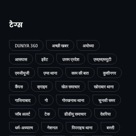
टैग्स
DUNIYA 360
अच्छी खबर
अयोध्या
आसपास
इवेंट
उत्तम प्रदेश
एमएमएमयूटी
एमजीयूजी
एम्स थाना
काम की बात
कुशीनगर
कैंपस
क्राइम
खेल समाचार
खोराबार थाना
गाजियाबाद
गो
गोरखनाथ थाना
चुनावी समर
जॉब अलर्ट
टेक
डीडीयू समाचार
देवरिया
धर्म-अध्यात्म
नेशनल
पिपराइच थाना
बस्ती