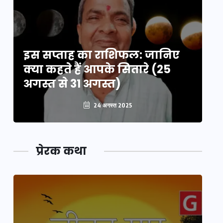
इस सप्ताह का राशिफल: जानिए
इ
क्या कहते हैं आपके सितारे (25
क्
अगस्त से 31 अगस्त)
अग
24 अगस्त 2025
प्रेरक कथा