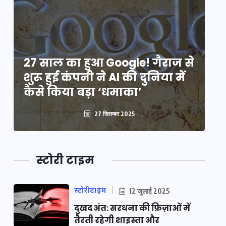
े
27 साल का हुआ Google! गैराज से
2
शुरू हुई कंपनी ने AI की दुनिया में
शु
कैसे किया बड़ा ‘धमाका’
कै
27 सितम्बर 2025
स्टोरी टाइम
स्टोरीटाइम
12 जुलाई 2025
दुखद अंत: सरधना की फ़िज़ाओं में
तैरती रहेगी शाइस्ता और