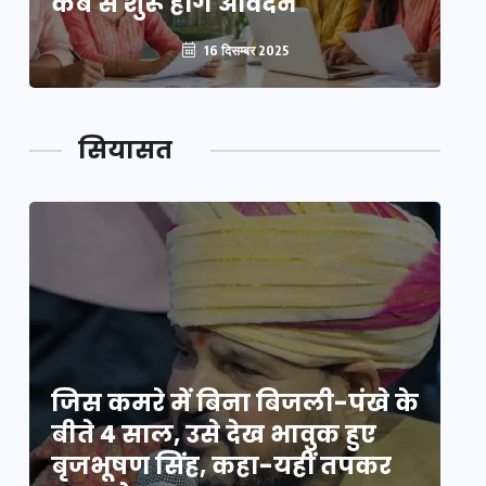
कब से शुरू होंगे आवेदन
कब
16 दिसम्बर 2025
सियासत
े
जिस कमरे में बिना बिजली-पंखे के
जि
बीते 4 साल, उसे देख भावुक हुए
बी
बृजभूषण सिंह, कहा-यहीं तपकर
ब