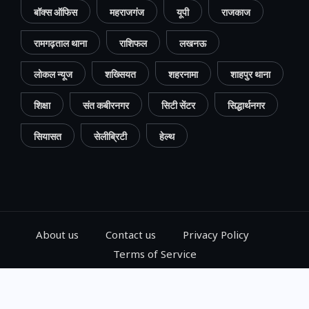
बॉक्स ऑफिस
महराजगंज
यूपी
राजकाज
रामगढ़ताल थाना
राशिफल
लखनऊ
लोकल न्यूज
शख्सियत
शहरनामा
शाहपुर थाना
शिक्षा
संत कबीरनगर
सिटी सेंटर
सिद्धार्थनगर
सियासत
सेलीब्रिटी
हेल्थ
About us
Contact us
Privacy Policy
Terms of Service
© 2024, Go Gorakhpur, All Rights Reserved.