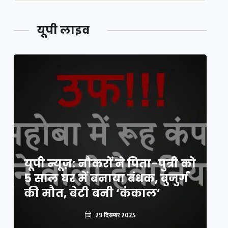
यूपी लाइव
य
यूपी न्यूज़: नौकरों ने पिता-पुत्री को
मि
5 साल घर में बनाया बंधक, बुजुर्ग
वै
की मौत, बेटी बनी ‘कंकाल’
क
29 दिसम्बर 2025