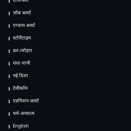
राशिफल
जॉब अलर्ट
एग्जाम अलर्ट
स्टोरीटाइम
व्रत-त्योहार
धंधा-पानी
नई दिशा
टेलीकॉम
ए​डमिशन अलर्ट
धर्म-अध्यात्म
English