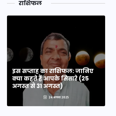
राशिफल
का लिंक
इस सप्ताह का राशिफल: जानिए
इ
क्या कहते हैं आपके सितारे (25
क्
अगस्त से 31 अगस्त)
अग
24 अगस्त 2025