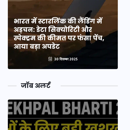
भारत में स्टारलिंक की लैंडिंग में
भा
अड़चन: डेटा सिक्योरिटी और
अ
स्पेक्ट्रम की कीमत पर फंसा पेंच,
स्
आया बड़ा अपडेट
आ
30 दिसम्बर 2025
जॉब अलर्ट