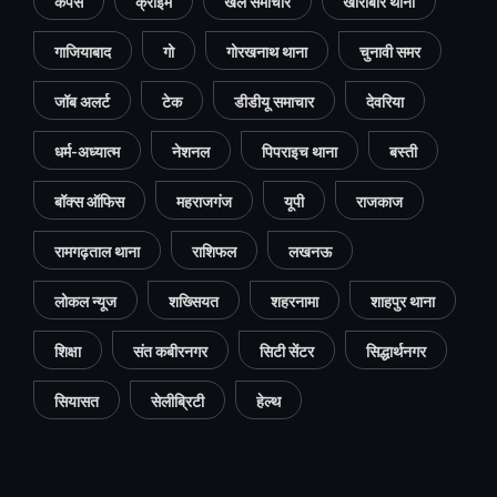
कैंपस
क्राइम
खेल समाचार
खोराबार थाना
गाजियाबाद
गो
गोरखनाथ थाना
चुनावी समर
जॉब अलर्ट
टेक
डीडीयू समाचार
देवरिया
धर्म-अध्यात्म
नेशनल
पिपराइच थाना
बस्ती
बॉक्स ऑफिस
महराजगंज
यूपी
राजकाज
रामगढ़ताल थाना
राशिफल
लखनऊ
लोकल न्यूज
शख्सियत
शहरनामा
शाहपुर थाना
शिक्षा
संत कबीरनगर
सिटी सेंटर
सिद्धार्थनगर
सियासत
सेलीब्रिटी
हेल्थ