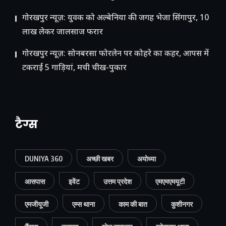
गोरखपुर न्यूज़: युवक को अल्बेनिया की जगह भेजा सिंगापुर, 10
लाख लेकर जालसाज फरार
गोरखपुर न्यूज़: सोनबरसा फोरलेन पर कोहरे का कहर, आपस में
टकराईं 5 गाड़ियां, मची चीख-पुकार
टैग्स
DUNIYA 360
अच्छी खबर
अयोध्या
आसपास
इवेंट
उत्तम प्रदेश
एमएमएमयूटी
एमजीयूजी
एम्स थाना
काम की बात
कुशीनगर