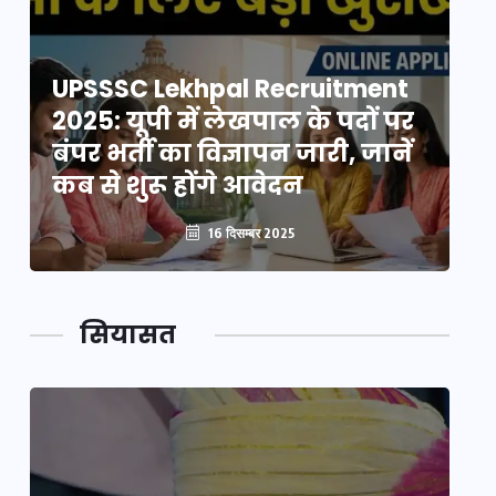
UPSSSC Lekhpal Recruitment
U
2025: यूपी में लेखपाल के पदों पर
20
बंपर भर्ती का विज्ञापन जारी, जानें
बं
कब से शुरू होंगे आवेदन
कब
16 दिसम्बर 2025
सियासत