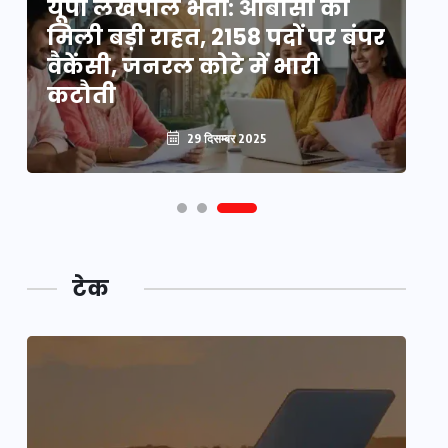
यूपी लेखपाल भर्ती: ओबीसी को
ो
मिली बड़ी राहत, 2158 पदों पर बंपर
वो
वैकेंसी, जनरल कोटे में भारी
हु
कटौती
पू
29 दिसम्बर 2025
टेक