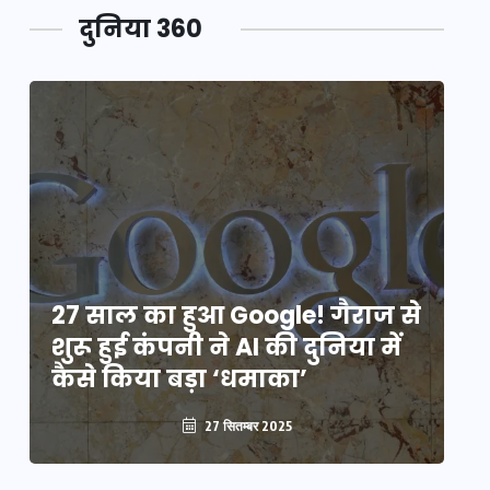
दुनिया 360
े
27 साल का हुआ Google! गैराज से
2
शुरू हुई कंपनी ने AI की दुनिया में
शु
कैसे किया बड़ा ‘धमाका’
कै
27 सितम्बर 2025