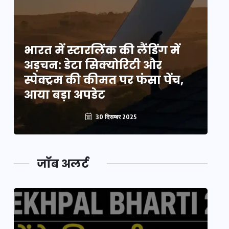
भारत में स्टारलिंक की लैंडिंग में
भा
अड़चन: डेटा सिक्योरिटी और
अ
स्पेक्ट्रम की कीमत पर फंसा पेंच,
स्
आया बड़ा अपडेट
आ
30 दिसम्बर 2025
जॉब अलर्ट