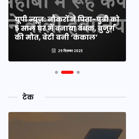
य
यूपी न्यूज़: नौकरों ने पिता-पुत्री को
मि
5 साल घर में बनाया बंधक, बुजुर्ग
वै
की मौत, बेटी बनी ‘कंकाल’
क
29 दिसम्बर 2025
टेक