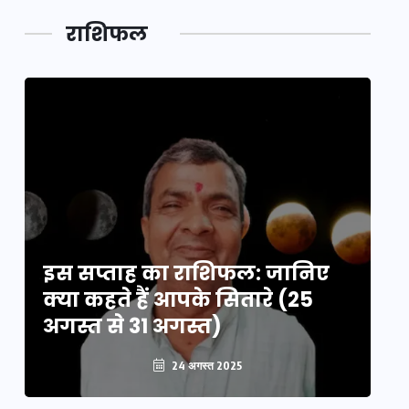
लक,
तथ्य…
मेले की…
डेवलपमेंट
राशिफल
का लिंक
इस सप्ताह का राशिफल: जानिए
इ
क्या कहते हैं आपके सितारे (25
क्
अगस्त से 31 अगस्त)
अग
24 अगस्त 2025