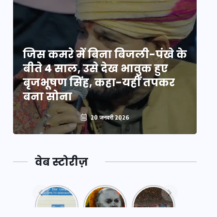
े
जिस कमरे में बिना बिजली-पंखे के
जि
बीते 4 साल, उसे देख भावुक हुए
बी
बृजभूषण सिंह, कहा-यहीं तपकर
ब
बना सोना
ब
20 जनवरी 2026
वेब स्टोरीज़
नया
महाकुंभ
महाकुंभ
एक्सप्रेसवे:
2025: कुछ
2025:
पूर्वांचल का
अनजाने
कहानी कुंभ