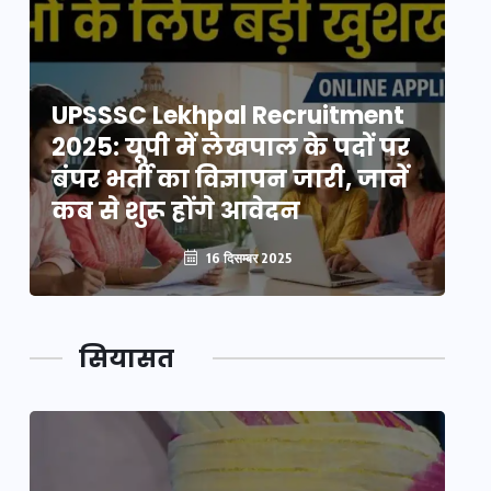
UPSSSC Lekhpal Recruitment
U
2025: यूपी में लेखपाल के पदों पर
20
बंपर भर्ती का विज्ञापन जारी, जानें
बं
कब से शुरू होंगे आवेदन
कब
16 दिसम्बर 2025
सियासत