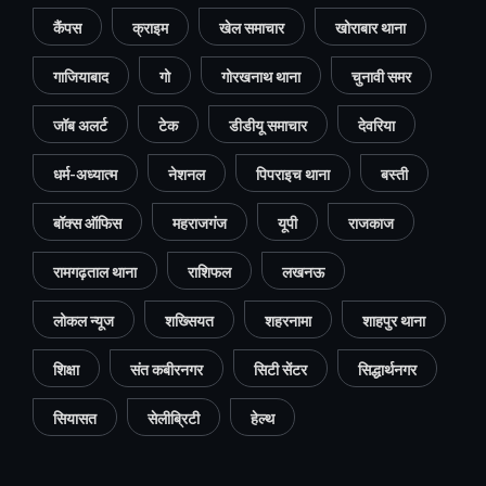
कैंपस
क्राइम
खेल समाचार
खोराबार थाना
गाजियाबाद
गो
गोरखनाथ थाना
चुनावी समर
जॉब अलर्ट
टेक
डीडीयू समाचार
देवरिया
धर्म-अध्यात्म
नेशनल
पिपराइच थाना
बस्ती
बॉक्स ऑफिस
महराजगंज
यूपी
राजकाज
रामगढ़ताल थाना
राशिफल
लखनऊ
लोकल न्यूज
शख्सियत
शहरनामा
शाहपुर थाना
शिक्षा
संत कबीरनगर
सिटी सेंटर
सिद्धार्थनगर
सियासत
सेलीब्रिटी
हेल्थ