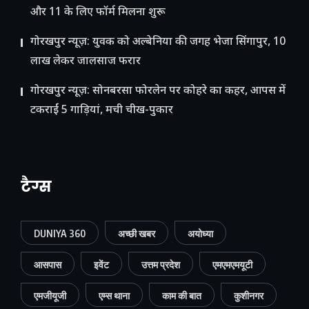
और 11 के लिए फॉर्म मिलना शुरू
गोरखपुर न्यूज़: युवक को अल्बेनिया की जगह भेजा सिंगापुर, 10
लाख लेकर जालसाज फरार
गोरखपुर न्यूज़: सोनबरसा फोरलेन पर कोहरे का कहर, आपस में
टकराईं 5 गाड़ियां, मची चीख-पुकार
टैग्स
DUNIYA 360
अच्छी खबर
अयोध्या
आसपास
इवेंट
उत्तम प्रदेश
एमएमएमयूटी
एमजीयूजी
एम्स थाना
काम की बात
कुशीनगर