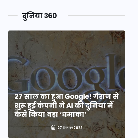
दुनिया 360
े
27 साल का हुआ Google! गैराज से
2
शुरू हुई कंपनी ने AI की दुनिया में
शु
कैसे किया बड़ा ‘धमाका’
कै
27 सितम्बर 2025