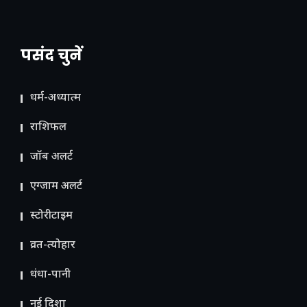
पसंद चुनें
धर्म-अध्यात्म
राशिफल
जॉब अलर्ट
एग्जाम अलर्ट
स्टोरीटाइम
व्रत-त्योहार
धंधा-पानी
नई दिशा