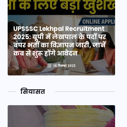
UPSSSC Lekhpal Recruitment
U
2025: यूपी में लेखपाल के पदों पर
20
बंपर भर्ती का विज्ञापन जारी, जानें
बं
कब से शुरू होंगे आवेदन
कब
16 दिसम्बर 2025
सियासत