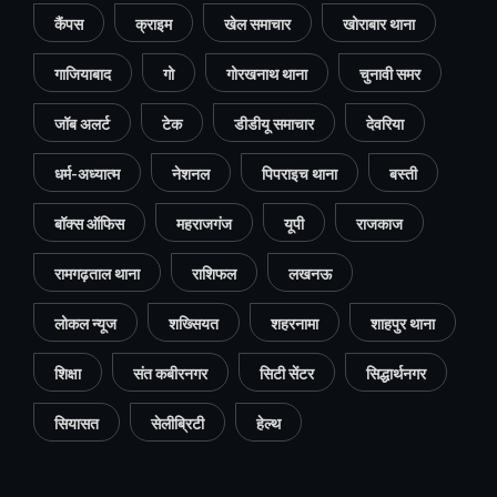
कैंपस
क्राइम
खेल समाचार
खोराबार थाना
गाजियाबाद
गो
गोरखनाथ थाना
चुनावी समर
जॉब अलर्ट
टेक
डीडीयू समाचार
देवरिया
धर्म-अध्यात्म
नेशनल
पिपराइच थाना
बस्ती
बॉक्स ऑफिस
महराजगंज
यूपी
राजकाज
रामगढ़ताल थाना
राशिफल
लखनऊ
लोकल न्यूज
शख्सियत
शहरनामा
शाहपुर थाना
शिक्षा
संत कबीरनगर
सिटी सेंटर
सिद्धार्थनगर
सियासत
सेलीब्रिटी
हेल्थ