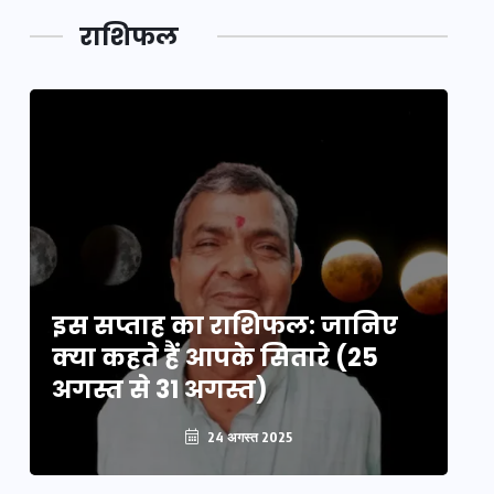
लक,
तथ्य…
मेले की…
डेवलपमेंट
राशिफल
का लिंक
इस सप्ताह का राशिफल: जानिए
इ
क्या कहते हैं आपके सितारे (25
क्
अगस्त से 31 अगस्त)
अग
24 अगस्त 2025