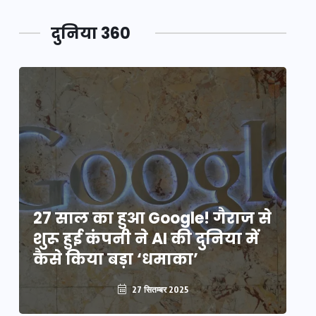
दुनिया 360
े
27 साल का हुआ Google! गैराज से
2
शुरू हुई कंपनी ने AI की दुनिया में
शु
कैसे किया बड़ा ‘धमाका’
कै
27 सितम्बर 2025