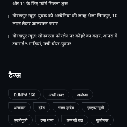
और 11 के लिए फॉर्म मिलना शुरू
गोरखपुर न्यूज़: युवक को अल्बेनिया की जगह भेजा सिंगापुर, 10
लाख लेकर जालसाज फरार
गोरखपुर न्यूज़: सोनबरसा फोरलेन पर कोहरे का कहर, आपस में
टकराईं 5 गाड़ियां, मची चीख-पुकार
टैग्स
DUNIYA 360
अच्छी खबर
अयोध्या
आसपास
इवेंट
उत्तम प्रदेश
एमएमएमयूटी
एमजीयूजी
एम्स थाना
काम की बात
कुशीनगर