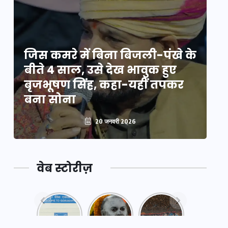
े
जिस कमरे में बिना बिजली-पंखे के
जि
बीते 4 साल, उसे देख भावुक हुए
बी
बृजभूषण सिंह, कहा-यहीं तपकर
ब
बना सोना
ब
20 जनवरी 2026
वेब स्टोरीज़
नया
महाकुंभ
महाकुंभ
एक्सप्रेसवे:
2025: कुछ
2025:
पूर्वांचल का
अनजाने
कहानी कुंभ