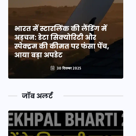
भारत में स्टारलिंक की लैंडिंग में
भा
अड़चन: डेटा सिक्योरिटी और
अ
स्पेक्ट्रम की कीमत पर फंसा पेंच,
स्
आया बड़ा अपडेट
आ
30 दिसम्बर 2025
जॉब अलर्ट