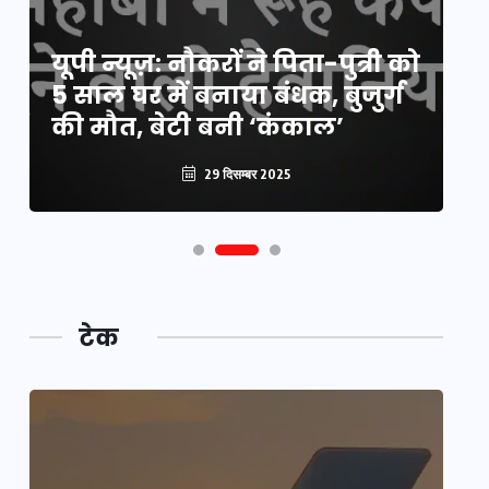
य
यूपी न्यूज़: नौकरों ने पिता-पुत्री को
मि
5 साल घर में बनाया बंधक, बुजुर्ग
वै
की मौत, बेटी बनी ‘कंकाल’
क
29 दिसम्बर 2025
टेक