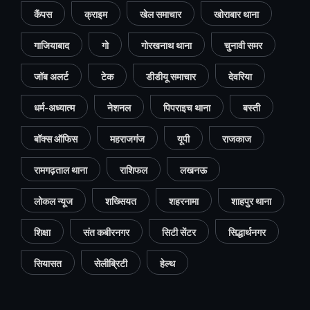
कैंपस
क्राइम
खेल समाचार
खोराबार थाना
गाजियाबाद
गो
गोरखनाथ थाना
चुनावी समर
जॉब अलर्ट
टेक
डीडीयू समाचार
देवरिया
धर्म-अध्यात्म
नेशनल
पिपराइच थाना
बस्ती
बॉक्स ऑफिस
महराजगंज
यूपी
राजकाज
रामगढ़ताल थाना
राशिफल
लखनऊ
लोकल न्यूज
शख्सियत
शहरनामा
शाहपुर थाना
शिक्षा
संत कबीरनगर
सिटी सेंटर
सिद्धार्थनगर
सियासत
सेलीब्रिटी
हेल्थ