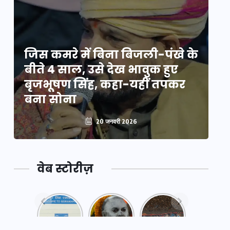
े
जिस कमरे में बिना बिजली-पंखे के
जि
बीते 4 साल, उसे देख भावुक हुए
बी
बृजभूषण सिंह, कहा-यहीं तपकर
ब
बना सोना
ब
20 जनवरी 2026
वेब स्टोरीज़
नया
महाकुंभ
महाकुंभ
एक्सप्रेसवे:
2025: कुछ
2025:
पूर्वांचल का
अनजाने
कहानी कुंभ