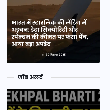
भारत में स्टारलिंक की लैंडिंग में
भा
अड़चन: डेटा सिक्योरिटी और
अ
स्पेक्ट्रम की कीमत पर फंसा पेंच,
स्
आया बड़ा अपडेट
आ
30 दिसम्बर 2025
जॉब अलर्ट