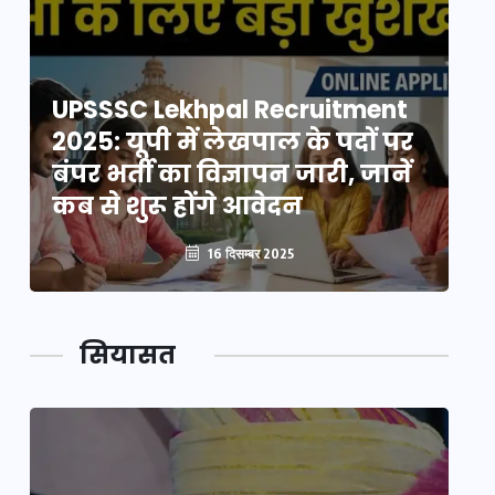
UPSSSC Lekhpal Recruitment
U
2025: यूपी में लेखपाल के पदों पर
20
बंपर भर्ती का विज्ञापन जारी, जानें
बं
कब से शुरू होंगे आवेदन
कब
16 दिसम्बर 2025
सियासत