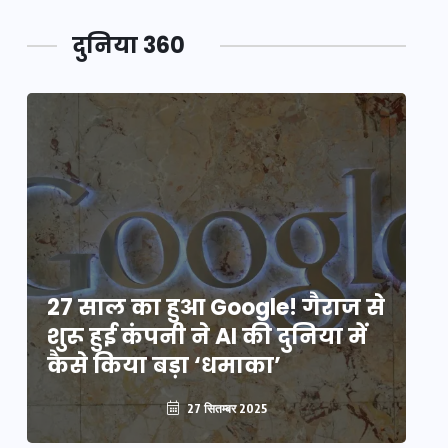
दुनिया 360
े
27 साल का हुआ Google! गैराज से
2
शुरू हुई कंपनी ने AI की दुनिया में
शु
कैसे किया बड़ा ‘धमाका’
कै
27 सितम्बर 2025