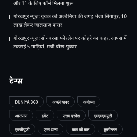
और 11 के लिए फॉर्म मिलना शुरू
गोरखपुर न्यूज़: युवक को अल्बेनिया की जगह भेजा सिंगापुर, 10
लाख लेकर जालसाज फरार
गोरखपुर न्यूज़: सोनबरसा फोरलेन पर कोहरे का कहर, आपस में
टकराईं 5 गाड़ियां, मची चीख-पुकार
टैग्स
DUNIYA 360
अच्छी खबर
अयोध्या
आसपास
इवेंट
उत्तम प्रदेश
एमएमएमयूटी
एमजीयूजी
एम्स थाना
काम की बात
कुशीनगर