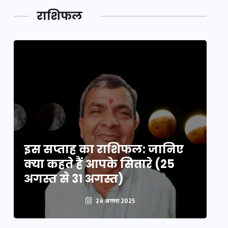
लक,
तथ्य…
मेले की…
डेवलपमेंट
राशिफल
का लिंक
इस सप्ताह का राशिफल: जानिए
इ
क्या कहते हैं आपके सितारे (25
क्
अगस्त से 31 अगस्त)
अग
24 अगस्त 2025