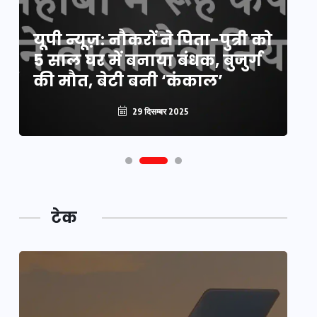
य
यूपी न्यूज़: नौकरों ने पिता-पुत्री को
मि
5 साल घर में बनाया बंधक, बुजुर्ग
वै
की मौत, बेटी बनी ‘कंकाल’
क
29 दिसम्बर 2025
टेक