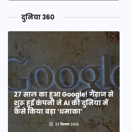
दुनिया 360
े
27 साल का हुआ Google! गैराज से
2
शुरू हुई कंपनी ने AI की दुनिया में
शु
कैसे किया बड़ा ‘धमाका’
कै
27 सितम्बर 2025