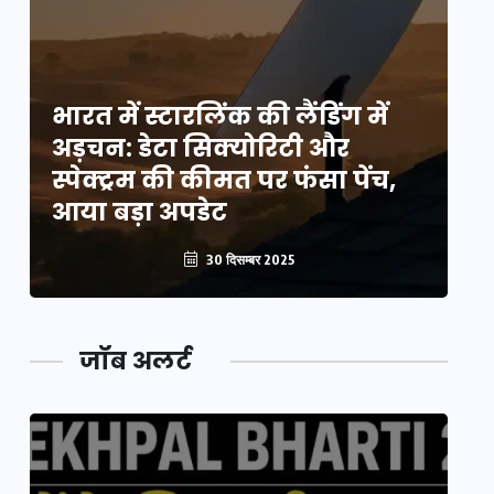
भारत में स्टारलिंक की लैंडिंग में
भा
अड़चन: डेटा सिक्योरिटी और
अ
स्पेक्ट्रम की कीमत पर फंसा पेंच,
स्
आया बड़ा अपडेट
आ
30 दिसम्बर 2025
जॉब अलर्ट