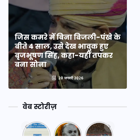
े
जिस कमरे में बिना बिजली-पंखे के
जि
बीते 4 साल, उसे देख भावुक हुए
बी
बृजभूषण सिंह, कहा-यहीं तपकर
ब
बना सोना
ब
20 जनवरी 2026
वेब स्टोरीज़
नया
महाकुंभ
महाकुंभ
एक्सप्रेसवे:
2025: कुछ
2025:
पूर्वांचल का
अनजाने
कहानी कुंभ