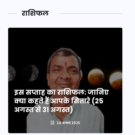
लक,
तथ्य…
मेले की…
डेवलपमेंट
राशिफल
का लिंक
इस सप्ताह का राशिफल: जानिए
इ
क्या कहते हैं आपके सितारे (25
क्
अगस्त से 31 अगस्त)
अग
24 अगस्त 2025