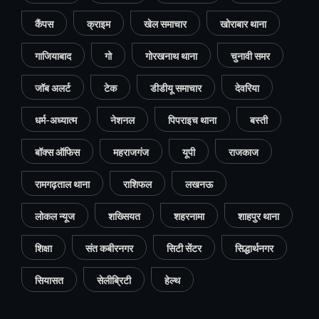
कैंपस
क्राइम
खेल समाचार
खोराबार थाना
गाजियाबाद
गो
गोरखनाथ थाना
चुनावी समर
जॉब अलर्ट
टेक
डीडीयू समाचार
देवरिया
धर्म-अध्यात्म
नेशनल
पिपराइच थाना
बस्ती
बॉक्स ऑफिस
महराजगंज
यूपी
राजकाज
रामगढ़ताल थाना
राशिफल
लखनऊ
लोकल न्यूज
शख्सियत
शहरनामा
शाहपुर थाना
शिक्षा
संत कबीरनगर
सिटी सेंटर
सिद्धार्थनगर
सियासत
सेलीब्रिटी
हेल्थ