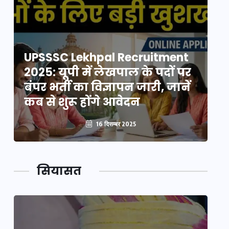
UPSSSC Lekhpal Recruitment
U
2025: यूपी में लेखपाल के पदों पर
20
बंपर भर्ती का विज्ञापन जारी, जानें
बं
कब से शुरू होंगे आवेदन
कब
16 दिसम्बर 2025
सियासत