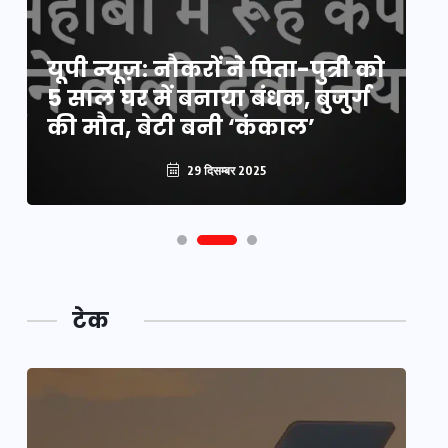
य
यूपी न्यूज़: नौकरों ने पिता-पुत्री को
मि
5 साल घर में बनाया बंधक, बुजुर्ग
वै
की मौत, बेटी बनी ‘कंकाल’
क
29 दिसम्बर 2025
टेक