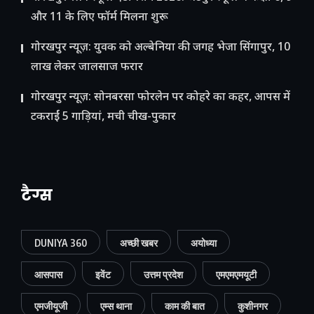
और 11 के लिए फॉर्म मिलना शुरू
गोरखपुर न्यूज़: युवक को अल्बेनिया की जगह भेजा सिंगापुर, 10
लाख लेकर जालसाज फरार
गोरखपुर न्यूज़: सोनबरसा फोरलेन पर कोहरे का कहर, आपस में
टकराईं 5 गाड़ियां, मची चीख-पुकार
टैग्स
DUNIYA 360
अच्छी खबर
अयोध्या
आसपास
इवेंट
उत्तम प्रदेश
एमएमएमयूटी
एमजीयूजी
एम्स थाना
काम की बात
कुशीनगर