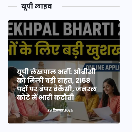
यूपी लाइव
यूपी लेखपाल भर्ती: ओबीसी
को मिली बड़ी राहत, 2158
व
पदों पर बंपर वैकेंसी, जनरल
क
कोटे में भारी कटौती
न
29 दिसम्बर 2025