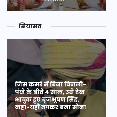
सियासत
जिस कमरे में बिना बिजली-
ज
पंखे के बीते 4 साल, उसे देख
प
भावुक हुए बृजभूषण सिंह,
भ
कहा-यहीं तपकर बना सोना