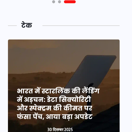
टेक
भारत में स्टारलिंक की लैंडिंग
भ
में अड़चन: डेटा सिक्योरिटी
म
और स्पेक्ट्रम की कीमत पर
औ
फंसा पेंच, आया बड़ा अपडेट
फ
30 दिसम्बर 2025