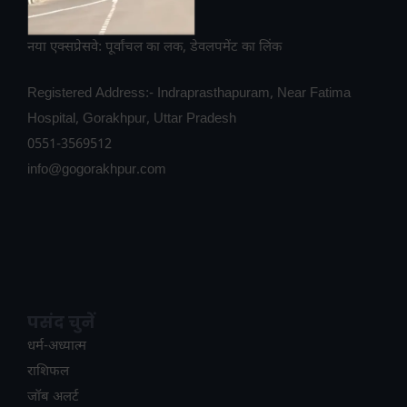
नया एक्सप्रेसवे: पूर्वांचल का लक, डेवलपमेंट का लिंक
Registered Address:- Indraprasthapuram, Near Fatima
Hospital, Gorakhpur, Uttar Pradesh
0551-3569512
info@gogorakhpur.com
पसंद चुनें
धर्म-अध्यात्म
राशिफल
जॉब अलर्ट