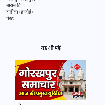
बाराबंकी
संडीला (हरदोई)
मेरठ
यह भी पढ़ें