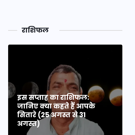
महाकुं
राशिफल
इस सप्ताह का राशिफल:
इ
जानिए क्या कहते हैं आपके
ज
सितारे (25 अगस्त से 31
स
अगस्त)