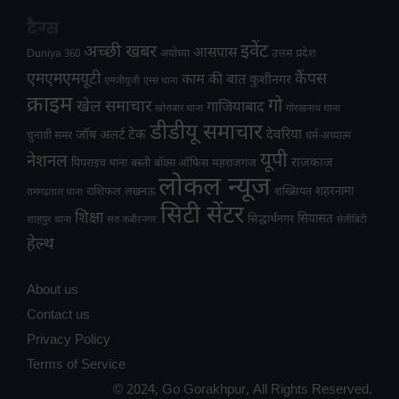
टैग्स
अच्छी खबर
इवेंट
आसपास
उत्तम प्रदेश
Duniya 360
अयोध्या
एमएमएमयूटी
कैंपस
काम की बात
कुशीनगर
एमजीयूजी
एम्स थाना
क्राइम
गो
खेल समाचार
गाजियाबाद
खोराबार थाना
गोरखनाथ थाना
डीडीयू समाचार
टेक
देवरिया
जॉब अलर्ट
चुनावी समर
धर्म-अध्यात्म
यूपी
नेशनल
राजकाज
महराजगंज
पिपराइच थाना
बस्ती
बॉक्स ऑफिस
लोकल न्यूज
राशिफल
शहरनामा
लखनऊ
शख्सियत
रामगढ़ताल थाना
सिटी सेंटर
शिक्षा
सियासत
सिद्धार्थनगर
शाहपुर थाना
संत कबीरनगर
सेलीब्रिटी
हेल्थ
About us
Contact us
Privacy Policy
Terms of Service
© 2024, Go Gorakhpur, All Rights Reserved.