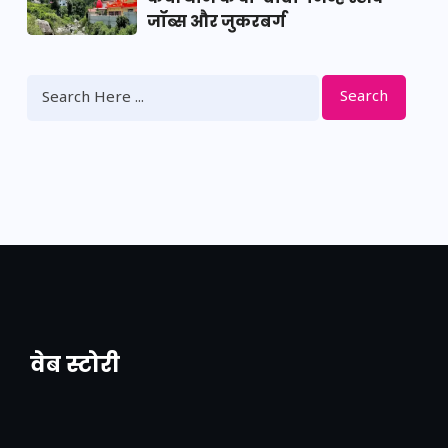
जॉब्स और जुकरबर्ग
Search
वेब स्टोरी
नया एक्सप्रेसवे: पूर्वांचल का लक, डेवलपमेंट का
लिंक