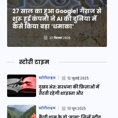
े
27 साल का हुआ Google! गैराज से
2
शुरू हुई कंपनी ने AI की दुनिया में
शु
कैसे किया बड़ा ‘धमाका’
कै
27 सितम्बर 2025
स्टोरी टाइम
स्टोरीटाइम
12 जुलाई 2025
दुखद अंत: सरधना की फ़िज़ाओं में
तैरती रहेगी शाइस्ता और
स्टोरीटाइम
13 जून 2025
कैंची धाम के वो ‘बाबा’ जिन्हें स्टीव