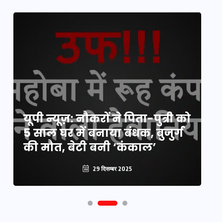
य
यूपी न्यूज़: नौकरों ने पिता-पुत्री को
मि
5 साल घर में बनाया बंधक, बुजुर्ग
वै
की मौत, बेटी बनी ‘कंकाल’
क
29 दिसम्बर 2025