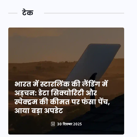
टेक
भारत में स्टारलिंक की लैंडिंग में
भा
अड़चन: डेटा सिक्योरिटी और
अ
स्पेक्ट्रम की कीमत पर फंसा पेंच,
स्
आया बड़ा अपडेट
आ
30 दिसम्बर 2025