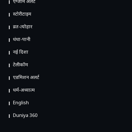
एग्जाम अलर्ट
स्टोरीटाइम
व्रत-त्योहार
धंधा-पानी
नई दिशा
टेलीकॉम
ए​डमिशन अलर्ट
धर्म-अध्यात्म
English
Duniya 360