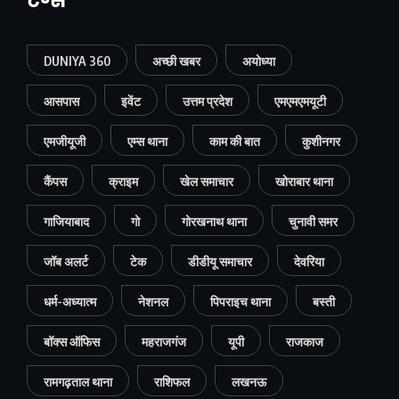
टैग्स
DUNIYA 360
अच्छी खबर
अयोध्या
आसपास
इवेंट
उत्तम प्रदेश
एमएमएमयूटी
एमजीयूजी
एम्स थाना
काम की बात
कुशीनगर
कैंपस
क्राइम
खेल समाचार
खोराबार थाना
गाजियाबाद
गो
गोरखनाथ थाना
चुनावी समर
जॉब अलर्ट
टेक
डीडीयू समाचार
देवरिया
धर्म-अध्यात्म
नेशनल
पिपराइच थाना
बस्ती
बॉक्स ऑफिस
महराजगंज
यूपी
राजकाज
रामगढ़ताल थाना
राशिफल
लखनऊ