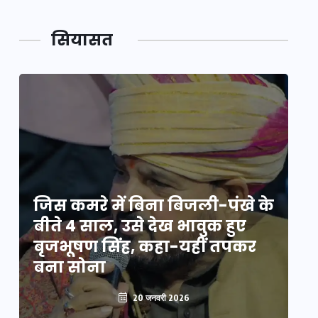
सियासत
े
जिस कमरे में बिना बिजली-पंखे के
जि
बीते 4 साल, उसे देख भावुक हुए
बी
बृजभूषण सिंह, कहा-यहीं तपकर
ब
बना सोना
ब
20 जनवरी 2026