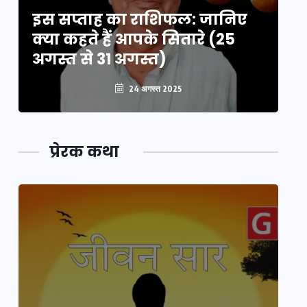
इस सप्ताह का राशिफल: जानिए
इ
क्या कहते हैं आपके सितारे (25
क्
अगस्त से 31 अगस्त)
अग
24 अगस्त 2025
प्रेरक कथा