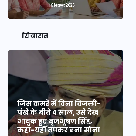
16 दिसम्बर 2025
सियासत
जिस कमरे में बिना बिजली-
ज
पंखे के बीते 4 साल, उसे देख
प
भावुक हुए बृजभूषण सिंह,
भ
कहा-यहीं तपकर बना सोना