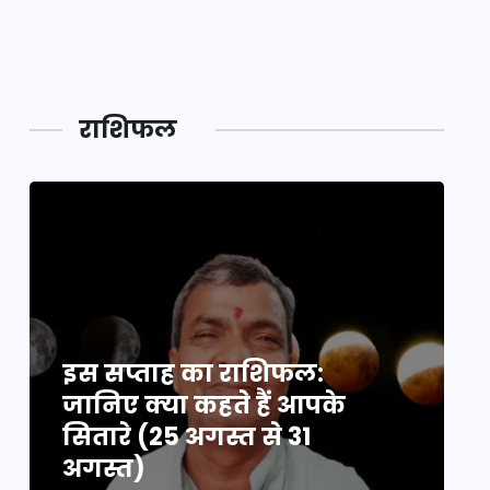
महाकुं
राशिफल
इस सप्ताह का राशिफल:
इ
जानिए क्या कहते हैं आपके
ज
सितारे (25 अगस्त से 31
स
अगस्त)