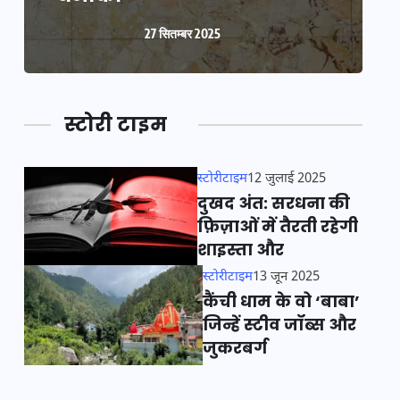
27 सितम्बर 2025
स्टोरी टाइम
स्टोरीटाइम
12 जुलाई 2025
दुखद अंत: सरधना की
फ़िज़ाओं में तैरती रहेगी
शाइस्ता और
स्टोरीटाइम
13 जून 2025
कैंची धाम के वो ‘बाबा’
जिन्हें स्टीव जॉब्स और
जुकरबर्ग