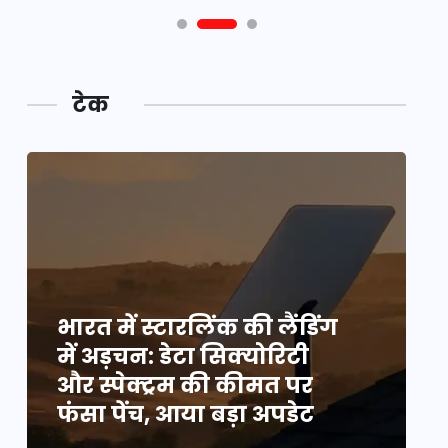
टेक
भारत में स्टारलिंक की लैंडिंग
भ
में अड़चन: डेटा सिक्योरिटी
म
और स्पेक्ट्रम की कीमत पर
औ
फंसा पेंच, आया बड़ा अपडेट
फ