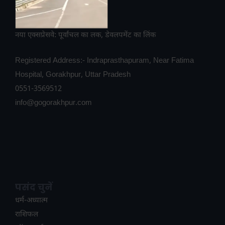
नया एक्सप्रेसवे: पूर्वांचल का लक, डेवलपमेंट का लिंक
Registered Address:- Indraprasthapuram, Near Fatima
Hospital, Gorakhpur, Uttar Pradesh
0551-3569512
info@gogorakhpur.com
पसंद चुनें
धर्म-अध्यात्म
राशिफल