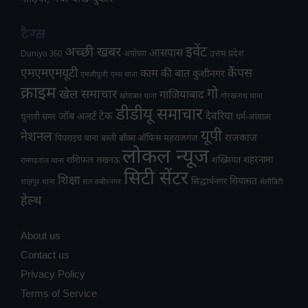
टैग्स
अच्छी खबर
इवेंट
आसपास
उत्तम प्रदेश
Duniya 360
अयोध्या
एमएमएमयूटी
कैंपस
काम की बात
कुशीनगर
एमजीयूजी
एम्स थाना
क्राइम
गो
खेल समाचार
गाजियाबाद
खोराबार थाना
गोरखनाथ थाना
डीडीयू समाचार
टेक
देवरिया
जॉब अलर्ट
चुनावी समर
धर्म-अध्यात्म
यूपी
नेशनल
राजकाज
महराजगंज
पिपराइच थाना
बस्ती
बॉक्स ऑफिस
लोकल न्यूज
राशिफल
शहरनामा
लखनऊ
शख्सियत
रामगढ़ताल थाना
सिटी सेंटर
शिक्षा
सियासत
सिद्धार्थनगर
शाहपुर थाना
संत कबीरनगर
सेलीब्रिटी
हेल्थ
About us
Contact us
Privacy Policy
Terms of Service