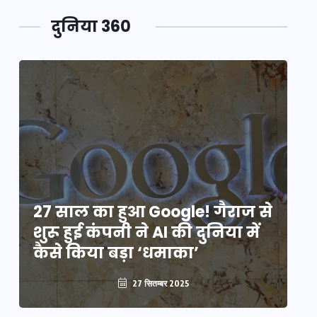
दुनिया 360
े
27 साल का हुआ Google! गैराज से
2
शुरू हुई कंपनी ने AI की दुनिया में
शु
कैसे किया बड़ा ‘धमाका’
कै
27 सितम्बर 2025