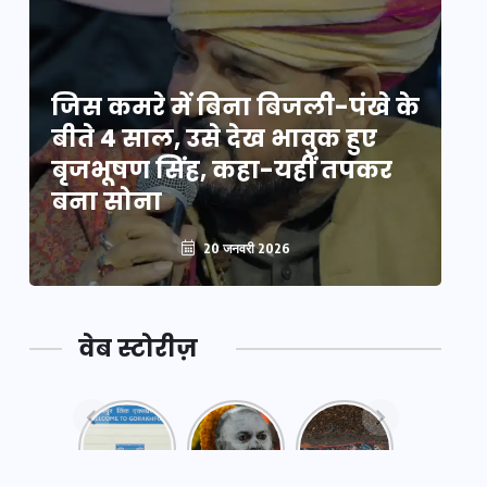
े
जिस कमरे में बिना बिजली-पंखे के
जि
बीते 4 साल, उसे देख भावुक हुए
बी
बृजभूषण सिंह, कहा-यहीं तपकर
ब
बना सोना
ब
20 जनवरी 2026
वेब स्टोरीज़
नया
महाकुंभ
महाकुंभ
एक्सप्रेसवे:
2025: कुछ
2025:
पूर्वांचल का
अनजाने
कहानी कुंभ
लक,
तथ्य…
मेले की…