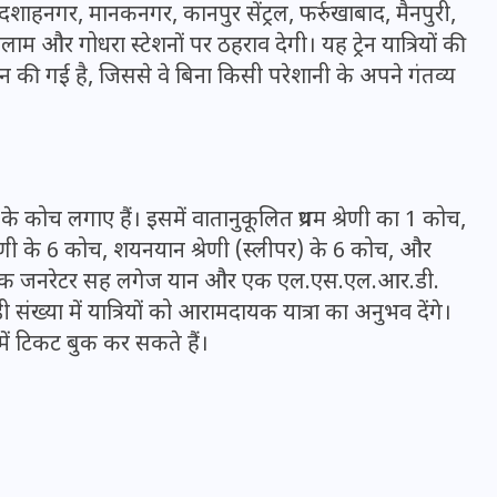
, बादशाहनगर, मानकनगर, कानपुर सेंट्रल, फर्रुखाबाद, मैनपुरी,
16 दिसम्बर 2025
ाम और गोधरा स्टेशनों पर ठहराव देगी। यह ट्रेन यात्रियों की
 की गई है, जिससे वे बिना किसी परेशानी के अपने गंतव्य
ेणी के कोच लगाए हैं। इसमें वातानुकूलित प्रथम श्रेणी का 1 कोच,
्रेणी के 6 कोच, शयनयान श्रेणी (स्लीपर) के 6 कोच, और
वा, एक जनरेटर सह लगेज यान और एक एल.एस.एल.आर.डी.
 संख्या में यात्रियों को आरामदायक यात्रा का अनुभव देंगे।
में टिकट बुक कर सकते हैं।
जिस कमरे में बिना बिजली-पंखे
के बीते 4 साल, उसे देख भावुक
हुए बृजभूषण सिंह, कहा-यहीं
तपकर बना सोना