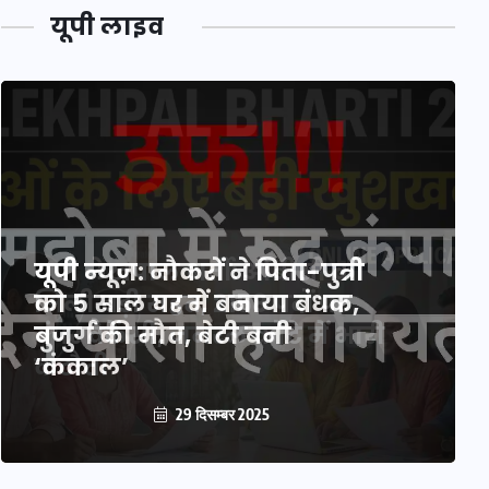
यूपी लाइव
यूपी लेखपाल भर्ती: ओबीसी को
मिली बड़ी राहत, 2158 पदों पर
बंपर वैकेंसी, जनरल कोटे में भारी
कटौती
29 दिसम्बर 2025