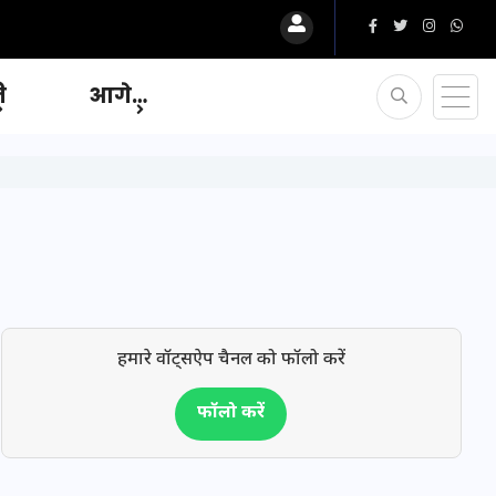
ि
आगे…
हमारे वॉट्सऐप चैनल को फॉलो करें
फॉलो करें