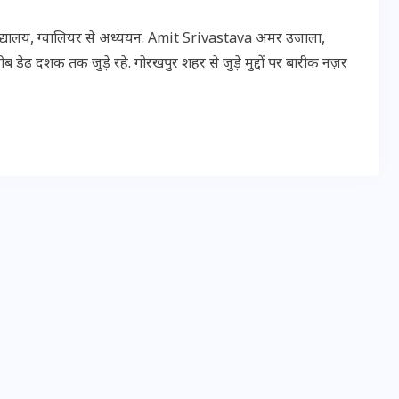
विद्यालय, ग्वालियर से अध्ययन. Amit Srivastava अमर उजाला,
 डेढ़ दशक तक जुड़े रहे. गोरखपुर शहर से जुड़े मुद्दों पर बारीक नज़र
इस सप्ताह का राशिफल: जानिए
क्या कहते हैं आपके सितारे (25
अगस्त से 31 अगस्त)
24 अगस्त 2025