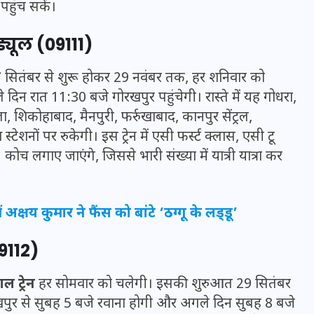
हुंच सकें।
ड्यूल (09111)
सितंबर से शुरू होकर 29 नवंबर तक, हर शनिवार को
े दिन रात 11:30 बजे गोरखपुर पहुंचेगी। रास्ते में यह गोधरा,
 शिकोहाबाद, मैनपुरी, फर्रुखाबाद, कानपुर सेंट्रल,
टेशनों पर रुकेगी। इस ट्रेन में एसी फर्स्ट क्लास, एसी टू
 लगाए जाएंगे, जिससे भारी संख्या में यात्री यात्रा कर
क्षय कुमार ने फैंस को बांटे ‘ठग्गू के लड्‌डू’
UPSSSC Lekhpal Recruitment
9112)
2025: यूपी में लेखपाल के पदों
पर बंपर भर्ती का विज्ञापन जारी,
 ट्रेन
हर सोमवार को चलेगी। इसकी शुरुआत 29 सितंबर
जानें कब से शुरू होंगे आवेदन
खपुर से सुबह 5 बजे रवाना होगी और अगले दिन सुबह 8 बजे