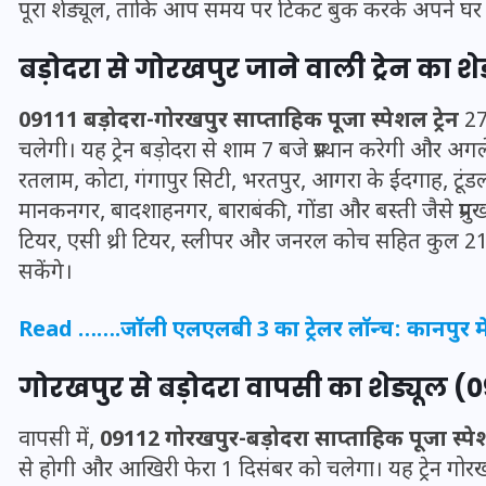
पूरा शेड्यूल, ताकि आप समय पर टिकट बुक करके अपने घर प
बड़ोदरा से गोरखपुर जाने वाली ट्रेन का शे
09111 बड़ोदरा-गोरखपुर साप्ताहिक पूजा स्पेशल ट्रेन
27 
चलेगी। यह ट्रेन बड़ोदरा से शाम 7 बजे प्रस्थान करेगी और अगल
रतलाम, कोटा, गंगापुर सिटी, भरतपुर, आगरा के ईदगाह, टूंडला,
मानकनगर, बादशाहनगर, बाराबंकी, गोंडा और बस्ती जैसे प्रमुख स्
टियर, एसी थ्री टियर, स्लीपर और जनरल कोच सहित कुल 21 कोच
सकेंगे।
Read …….
जॉली एलएलबी 3 का ट्रेलर लॉन्च: कानपुर में अ
UPSSSC Lekhpal Recruitment
गोरखपुर से बड़ोदरा वापसी का शेड्यूल (0
2025: यूपी में लेखपाल के पदों
पर बंपर भर्ती का विज्ञापन जारी,
वापसी में,
09112 गोरखपुर-बड़ोदरा साप्ताहिक पूजा स्पेशल
जानें कब से शुरू होंगे आवेदन
से होगी और आखिरी फेरा 1 दिसंबर को चलेगा। यह ट्रेन गोर