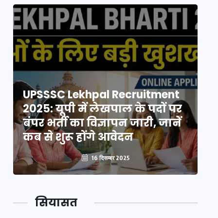
UPSSSC Lekhpal Recruitment
U
2025: यूपी में लेखपाल के पदों पर
20
बंपर भर्ती का विज्ञापन जारी, जानें
बं
कब से शुरू होंगे आवेदन
कब
16 दिसम्बर 2025
सियासत