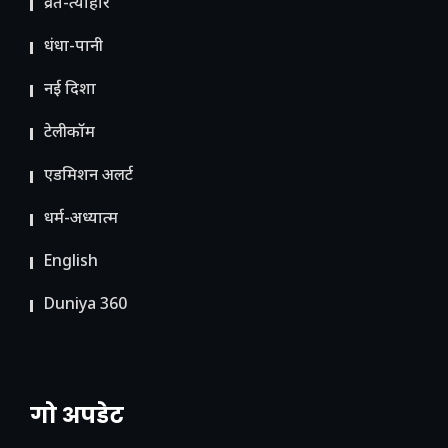
व्रत-त्योहार
धंधा-पानी
नई दिशा
टेलीकॉम
ए​डमिशन अलर्ट
धर्म-अध्यात्म
English
Duniya 360
गो अपडेट