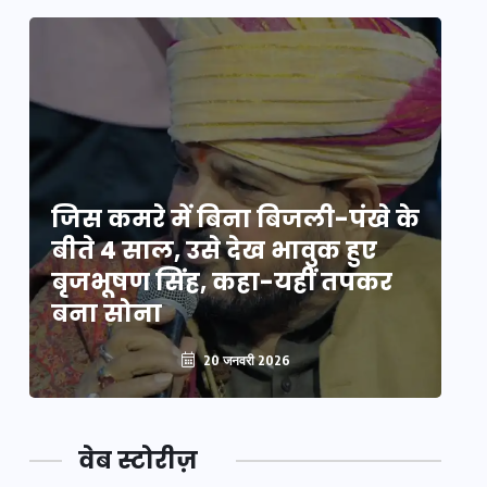
े
जिस कमरे में बिना बिजली-पंखे के
जि
बीते 4 साल, उसे देख भावुक हुए
बी
बृजभूषण सिंह, कहा-यहीं तपकर
ब
बना सोना
ब
20 जनवरी 2026
वेब स्टोरीज़