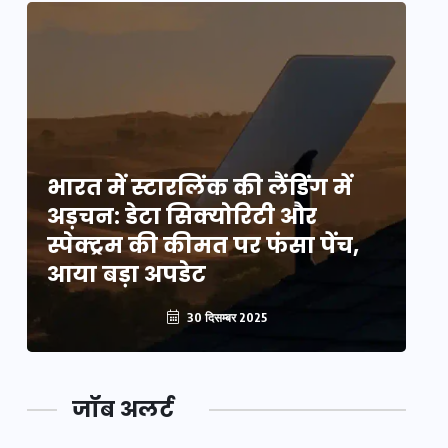
भारत में स्टारलिंक की लैंडिंग में
भा
अड़चन: डेटा सिक्योरिटी और
अ
स्पेक्ट्रम की कीमत पर फंसा पेंच,
स्
आया बड़ा अपडेट
आ
30 दिसम्बर 2025
जॉब अलर्ट