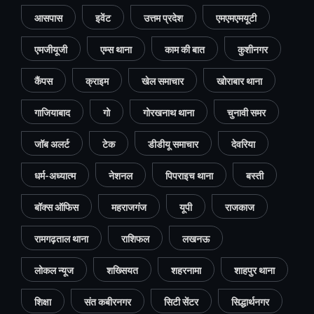
आसपास
इवेंट
उत्तम प्रदेश
एमएमएमयूटी
एमजीयूजी
एम्स थाना
काम की बात
कुशीनगर
कैंपस
क्राइम
खेल समाचार
खोराबार थाना
गाजियाबाद
गो
गोरखनाथ थाना
चुनावी समर
जॉब अलर्ट
टेक
डीडीयू समाचार
देवरिया
धर्म-अध्यात्म
नेशनल
पिपराइच थाना
बस्ती
बॉक्स ऑफिस
महराजगंज
यूपी
राजकाज
रामगढ़ताल थाना
राशिफल
लखनऊ
लोकल न्यूज
शख्सियत
शहरनामा
शाहपुर थाना
शिक्षा
संत कबीरनगर
सिटी सेंटर
सिद्धार्थनगर