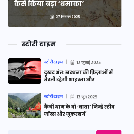
कैसे किया बड़ा ‘धमाका’
कै
27 सितम्बर 2025
स्टोरी टाइम
स्टोरीटाइम
12 जुलाई 2025
दुखद अंत: सरधना की फ़िज़ाओं में
तैरती रहेगी शाइस्ता और
स्टोरीटाइम
13 जून 2025
कैंची धाम के वो ‘बाबा’ जिन्हें स्टीव
जॉब्स और जुकरबर्ग