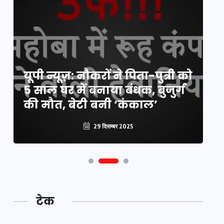
य
यूपी न्यूज़: नौकरों ने पिता-पुत्री को
मि
5 साल घर में बनाया बंधक, बुजुर्ग
वै
की मौत, बेटी बनी ‘कंकाल’
क
29 दिसम्बर 2025
टेक