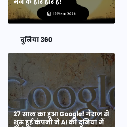
मन के हारे हार है!
मन
19 सितम्बर 2024
दुनिया 360
े
27 साल का हुआ Google! गैराज से
2
शुरू हुई कंपनी ने AI की दुनिया में
शु