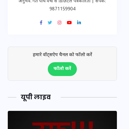
अनुभव. गत पांच वर्षों से डिज़िटल पत्रकारिता | संपर्क:
9871159904
हमारे वॉट्सऐप चैनल को फॉलो करें
फॉलो करें
यूपी लाइव