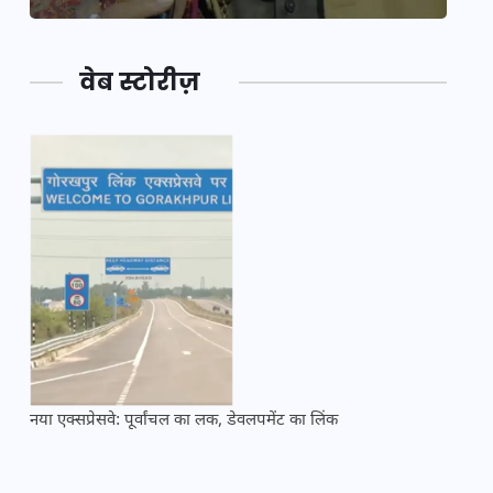
वेब स्टोरीज़
नया एक्सप्रेसवे: पूर्वांचल का लक, डेवलपमेंट का लिंक
महाकुं