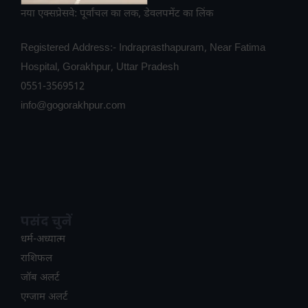
नया एक्सप्रेसवे: पूर्वांचल का लक, डेवलपमेंट का लिंक
Registered Address:- Indraprasthapuram, Near Fatima
Hospital, Gorakhpur, Uttar Pradesh
0551-3569512
info@gogorakhpur.com
पसंद चुनें
धर्म-अध्यात्म
राशिफल
जॉब अलर्ट
एग्जाम अलर्ट