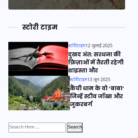
स्टोरी टाइम
स्टोरीटाइम
12 जुलाई 2025
दुखद अंत: सरधना की
फ़िज़ाओं में तैरती रहेगी
शाइस्ता और
स्टोरीटाइम
13 जून 2025
कैंची धाम के वो ‘बाबा’
जिन्हें स्टीव जॉब्स और
जुकरबर्ग
Search