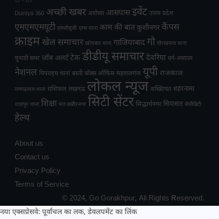
अच्छी खबर
इवेंट
आसपास
उत्तम प्रदेश
Duniya 360
अयोध्या
एमएमएमयूटी
कैंपस
काम की बात
कुशीनगर
एमजीयूजी
एम्स थाना
क्राइम
गो
खेल समाचार
गाजियाबाद
खोराबार थाना
गोरखनाथ थाना
डीडीयू समाचार
टेक
देवरिया
जॉब अलर्ट
चुनावी समर
धर्म-अध्यात्म
यूपी
नेशनल
राजकाज
महराजगंज
पिपराइच थाना
बस्ती
बॉक्स ऑफिस
लोकल न्यूज
राशिफल
शहरनामा
लखनऊ
शख्सियत
रामगढ़ताल थाना
सिटी सेंटर
शिक्षा
सियासत
सिद्धार्थनगर
शाहपुर थाना
संत कबीरनगर
सेलीब्रिटी
हेल्थ
About us
Contact us
Privacy Policy
Terms of Service
© 2024, Go Gorakhpur, All Rights Reserved.
नया एक्सप्रेसवे: पूर्वांचल का लक, डेवलपमेंट का लिंक