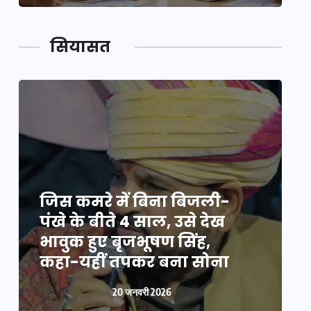
सियासत
जिस कमरे में बिना बिजली-
ज
पंखे के बीते 4 साल, उसे देख
प
भावुक हुए बृजभूषण सिंह,
भ
कहा-यहीं तपकर बना सोना
20 जनवरी 2026