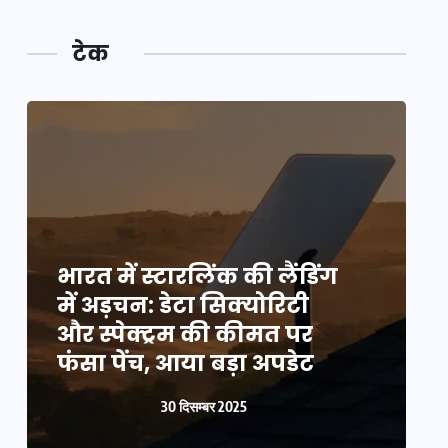
टेक
भारत में स्टारलिंक की लैंडिंग
भ
में अड़चन: डेटा सिक्योरिटी
म
और स्पेक्ट्रम की कीमत पर
औ
फंसा पेंच, आया बड़ा अपडेट
फ
30 दिसम्बर 2025