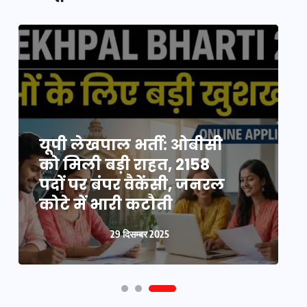
यूपी न्यूज़: नौकरों ने पिता-
यूपी लेखपाल भर्ती: ओबीसी
पुत्री को 5 साल घर में बनाया
को मिली बड़ी राहत, 2158
व
बंधक, बुजुर्ग की मौत, बेटी
पदों पर बंपर वैकेंसी, जनरल
क
बनी ‘कंकाल’
कोटे में भारी कटौती
न
29 दिसम्बर 2025
29 दिसम्बर 2025