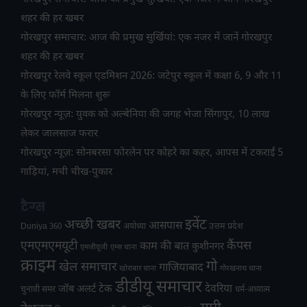
शहर की हर खबर
गोरखपुर समाचार: आज की प्रमुख सुर्खियां: एक नजर में जानें गोरखपुर
शहर की हर खबर
गोरखपुर रेलवे स्कूल एडमिशन 2026: जटेपुर स्कूल में कक्षा 6, 9 और 11
के लिए फॉर्म मिलना शुरू
गोरखपुर न्यूज़: युवक को अल्बेनिया की जगह भेजा सिंगापुर, 10 लाख
लेकर जालसाज फरार
गोरखपुर न्यूज़: सोनबरसा फोरलेन पर कोहरे का कहर, आपस में टकराईं 5
गाड़ियां, मची चीख-पुकार
टैग्स
अच्छी खबर
इवेंट
आसपास
उत्तम प्रदेश
Duniya 360
अयोध्या
एमएमएमयूटी
कैंपस
काम की बात
कुशीनगर
एमजीयूजी
एम्स थाना
क्राइम
गो
खेल समाचार
गाजियाबाद
खोराबार थाना
गोरखनाथ थाना
डीडीयू समाचार
टेक
देवरिया
जॉब अलर्ट
चुनावी समर
धर्म-अध्यात्म