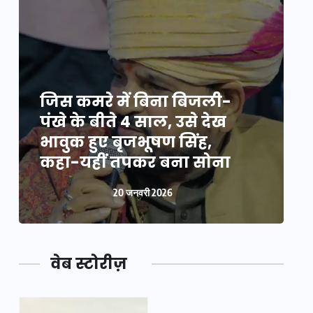
जिस कमरे में बिना बिजली-
ज
पंखे के बीते 4 साल, उसे देख
प
भावुक हुए बृजभूषण सिंह,
भ
कहा-यहीं तपकर बना सोना
20 जनवरी 2026
वेब स्टोरीज़