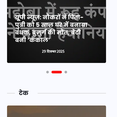
यूपी न्यूज़: नौकरों ने पिता-
य
पुत्री को 5 साल घर में बनाया
क
बंधक, बुजुर्ग की मौत, बेटी
प
बनी ‘कंकाल’
क
29 दिसम्बर 2025
टेक