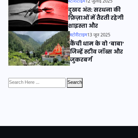
स्टोरीटाइम
12 जुलाई 2025
दुखद अंत: सरधना की
फ़िज़ाओं में तैरती रहेगी
शाइस्ता और
स्टोरीटाइम
13 जून 2025
कैंची धाम के वो ‘बाबा’
जिन्हें स्टीव जॉब्स और
जुकरबर्ग
Search