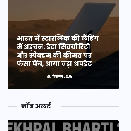
भारत में स्टारलिंक की लैंडिंग
भ
में अड़चन: डेटा सिक्योरिटी
म
और स्पेक्ट्रम की कीमत पर
औ
फंसा पेंच, आया बड़ा अपडेट
फ
30 दिसम्बर 2025
जॉब अलर्ट