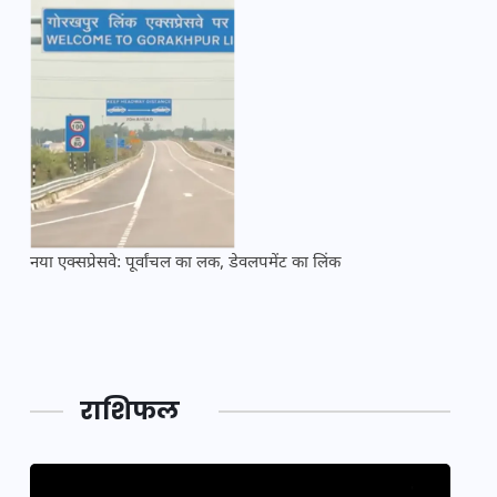
नया एक्सप्रेसवे: पूर्वांचल का लक, डेवलपमेंट का लिंक
महाकुं
राशिफल