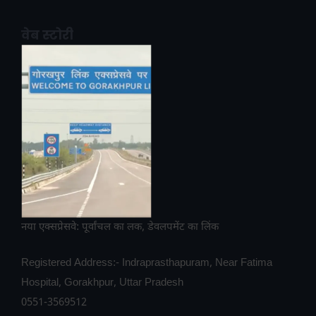
वेब स्टोरी
नया एक्सप्रेसवे: पूर्वांचल का लक, डेवलपमेंट का लिंक
Registered Address:- Indraprasthapuram, Near Fatima
Hospital, Gorakhpur, Uttar Pradesh
0551-3569512