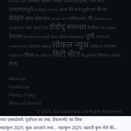
अच्छी खबर
इवेंट
आसपास
उत्तम प्रदेश
Duniya 360
अयोध्या
एमएमएमयूटी
कैंपस
काम की बात
कुशीनगर
एमजीयूजी
एम्स थाना
क्राइम
गो
खेल समाचार
गाजियाबाद
खोराबार थाना
गोरखनाथ थाना
डीडीयू समाचार
टेक
देवरिया
जॉब अलर्ट
चुनावी समर
धर्म-अध्यात्म
यूपी
नेशनल
राजकाज
महराजगंज
पिपराइच थाना
बस्ती
बॉक्स ऑफिस
लोकल न्यूज
राशिफल
शहरनामा
लखनऊ
शख्सियत
रामगढ़ताल थाना
सिटी सेंटर
शिक्षा
सियासत
सिद्धार्थनगर
शाहपुर थाना
संत कबीरनगर
सेलीब्रिटी
हेल्थ
About us
Contact us
Privacy Policy
Terms of Service
© 2024, Go Gorakhpur, All Rights Reserved.
नया एक्सप्रेसवे: पूर्वांचल का लक, डेवलपमेंट का लिंक
महाकुंभ 2025: कुछ अनजाने तथ्य…
महाकुंभ 2025: कहानी कुंभ मेले की…