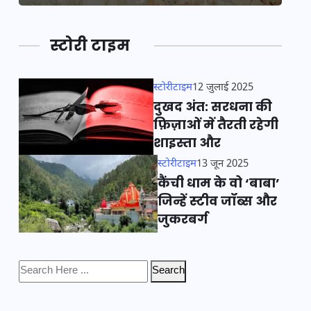
स्टोरी टाइम
स्टोरीटाइम
12 जुलाई 2025
दुखद अंत: सरधना की
फ़िज़ाओं में तैरती रहेगी
शाइस्ता और
स्टोरीटाइम
13 जून 2025
कैंची धाम के वो ‘बाबा’
जिन्हें स्टीव जॉब्स और
जुकरबर्ग
Search