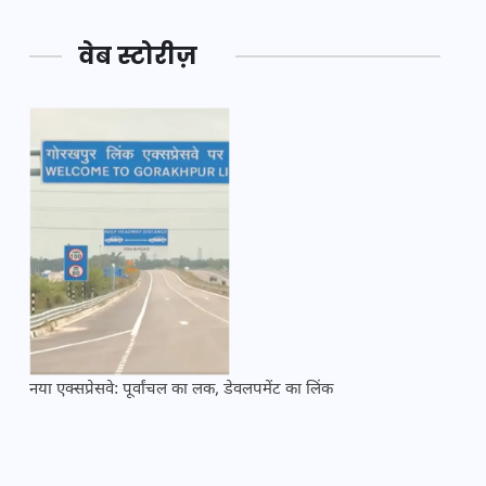
वेब स्टोरीज़
नया एक्सप्रेसवे: पूर्वांचल का लक, डेवलपमेंट का लिंक
महाकुं