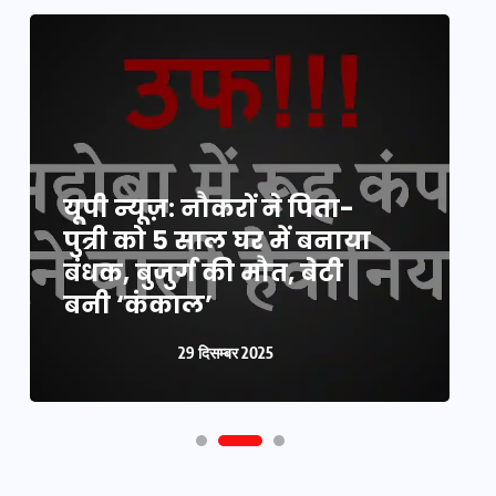
यूपी न्यूज़: नौकरों ने पिता-
य
पुत्री को 5 साल घर में बनाया
क
बंधक, बुजुर्ग की मौत, बेटी
प
बनी ‘कंकाल’
क
29 दिसम्बर 2025