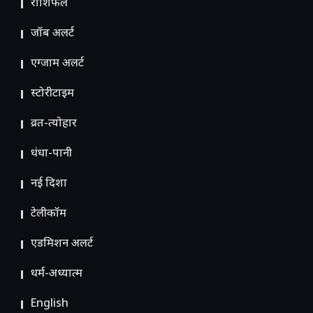
राशिफल
जॉब अलर्ट
एग्जाम अलर्ट
स्टोरीटाइम
व्रत-त्योहार
धंधा-पानी
नई दिशा
टेलीकॉम
ए​डमिशन अलर्ट
धर्म-अध्यात्म
English