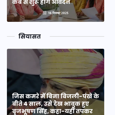
कब से शुरू होंगे आवेदन
कब
16 दिसम्बर 2025
सियासत
े
जिस कमरे में बिना बिजली-पंखे के
जि
बीते 4 साल, उसे देख भावुक हुए
बी
बृजभूषण सिंह, कहा-यहीं तपकर
ब