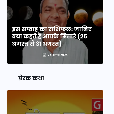
इस सप्ताह का राशिफल: जानिए
इ
क्या कहते हैं आपके सितारे (25
क्
अगस्त से 31 अगस्त)
अग
24 अगस्त 2025
प्रेरक कथा