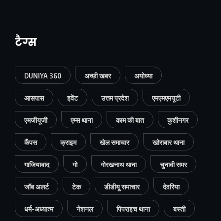
टैग्स
DUNIYA 360
अच्छी खबर
अयोध्या
आसपास
इवेंट
उत्तम प्रदेश
एमएमएमयूटी
एमजीयूजी
एम्स थाना
काम की बात
कुशीनगर
कैंपस
क्राइम
खेल समाचार
खोराबार थाना
गाजियाबाद
गो
गोरखनाथ थाना
चुनावी समर
जॉब अलर्ट
टेक
डीडीयू समाचार
देवरिया
धर्म-अध्यात्म
नेशनल
पिपराइच थाना
बस्ती