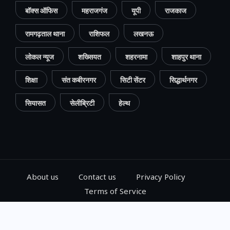
बॉक्स ऑफिस
महराजगंज
यूपी
राजकाज
रामगढ़ताल थाना
राशिफल
लखनऊ
लोकल न्यूज
शख्सियत
शहरनामा
शाहपुर थाना
शिक्षा
संत कबीरनगर
सिटी सेंटर
सिद्धार्थनगर
सियासत
सेलीब्रिटी
हेल्थ
About us
Contact us
Privacy Policy
Terms of Service
© 2024, Go Gorakhpur, All Rights Reserved.