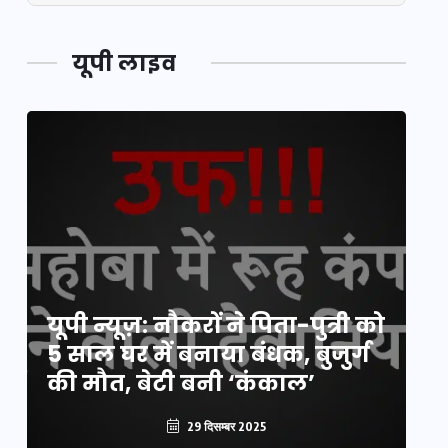
यूपी लाइव
यूपी लेखपाल भर्ती: ओबीसी को
यूपी न्यूज़: नौकरों ने पिता-पुत्री को
मिली बड़ी राहत, 2158 पदों पर बंपर
वो
5 साल घर में बनाया बंधक, बुजुर्ग
वैकेंसी, जनरल कोटे में भारी
हु
की मौत, बेटी बनी ‘कंकाल’
कटौती
पू
29 दिसम्बर 2025
29 दिसम्बर 2025