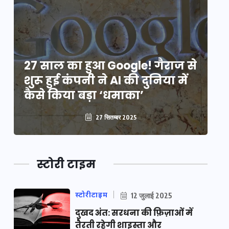
े
27 साल का हुआ Google! गैराज से
2
शुरू हुई कंपनी ने AI की दुनिया में
शु
कैसे किया बड़ा ‘धमाका’
कै
27 सितम्बर 2025
स्टोरी टाइम
स्टोरीटाइम
12 जुलाई 2025
दुखद अंत: सरधना की फ़िज़ाओं में
तैरती रहेगी शाइस्ता और