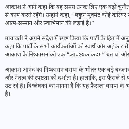
16 दिसम्बर 2025
आकाश ने आगे कहा कि यह समय उनके लिए एक बड़ी चुनौती ह
से काम करते रहेंगे। उन्होंने कहा, “बहुजन मूवमेंट कोई करियर
आत्म-सम्मान और स्वाभिमान की लड़ाई है।”
मायावती ने अपने संदेश में स्पष्ट किया कि पार्टी के हित में
कहा कि पार्टी के सभी कार्यकर्ताओं को स्वार्थ और अहंकार स
आकाश के निष्कासन को एक “आवश्यक कदम” बताया और कहा क
आकाश आनंद का निष्कासन बसपा के भीतर एक बड़े बदलाव का
और नेतृत्व की स्पष्टता को दर्शाता है। हालांकि, इस फैसल
उठ रहे हैं। विश्लेषकों का मानना है कि यह फैसला बसपा
है।
जिस कमरे में बिना बिजली-पंखे
के बीते 4 साल, उसे देख भावुक
हुए बृजभूषण सिंह, कहा-यहीं
तपकर बना सोना