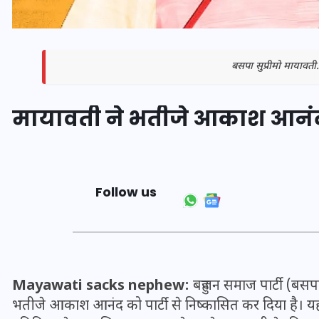
बसपा सुप्रीमो मायाव
मायावती ने भतीजे आकाश आनंद
Follow us
भारत में स्टारलिंक की लैंडिंग में
अड़चन: डेटा सिक्योरिटी और
स्पेक्ट्रम की कीमत पर फंसा पेंच,
आया बड़ा अपडेट
Mayawati sacks nephew:
बहुजन समाज पार्टी (बसपा) 
भतीजे आकाश आनंद को पार्टी से निष्कासित कर दिया है। 
30 दिसम्बर 2025