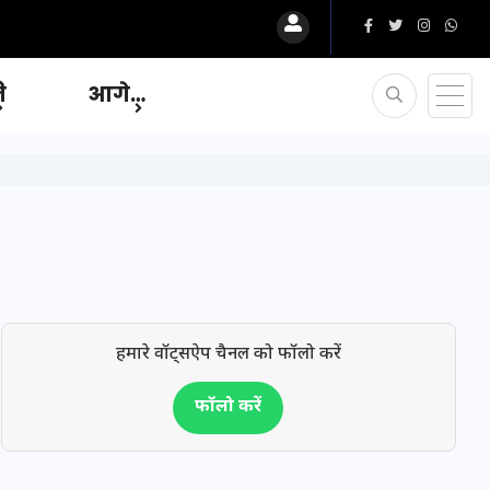
ि
आगे…
हमारे वॉट्सऐप चैनल को फॉलो करें
फॉलो करें