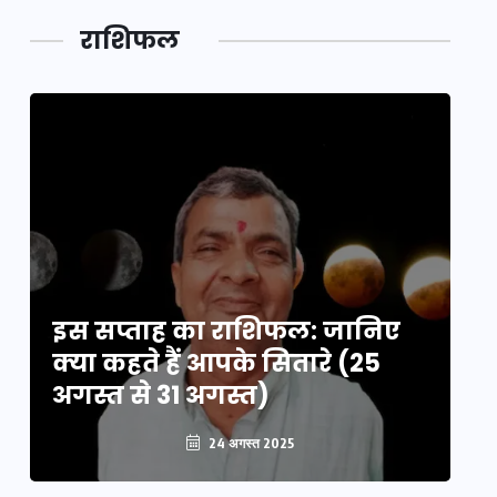
लक,
तथ्य…
मेले की…
डेवलपमेंट
राशिफल
का लिंक
इस सप्ताह का राशिफल: जानिए
इ
क्या कहते हैं आपके सितारे (25
क्
अगस्त से 31 अगस्त)
अग
24 अगस्त 2025