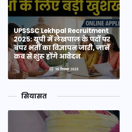
UPSSSC Lekhpal Recruitment
U
2025: यूपी में लेखपाल के पदों पर
20
बंपर भर्ती का विज्ञापन जारी, जानें
बं
कब से शुरू होंगे आवेदन
कब
16 दिसम्बर 2025
सियासत