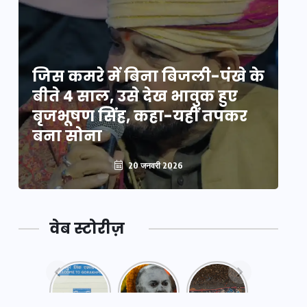
े
जिस कमरे में बिना बिजली-पंखे के
जि
बीते 4 साल, उसे देख भावुक हुए
बी
बृजभूषण सिंह, कहा-यहीं तपकर
ब
बना सोना
ब
20 जनवरी 2026
वेब स्टोरीज़
नया
महाकुंभ
महाकुंभ
एक्सप्रेसवे:
2025: कुछ
2025:
पूर्वांचल का
अनजाने
कहानी कुंभ