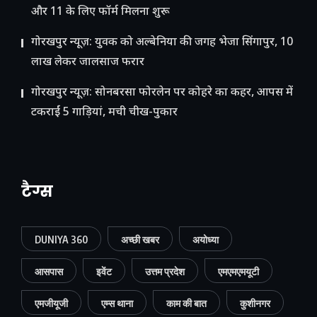
और 11 के लिए फॉर्म मिलना शुरू
गोरखपुर न्यूज़: युवक को अल्बेनिया की जगह भेजा सिंगापुर, 10
लाख लेकर जालसाज फरार
गोरखपुर न्यूज़: सोनबरसा फोरलेन पर कोहरे का कहर, आपस में
टकराईं 5 गाड़ियां, मची चीख-पुकार
टैग्स
DUNIYA 360
अच्छी खबर
अयोध्या
आसपास
इवेंट
उत्तम प्रदेश
एमएमएमयूटी
एमजीयूजी
एम्स थाना
काम की बात
कुशीनगर