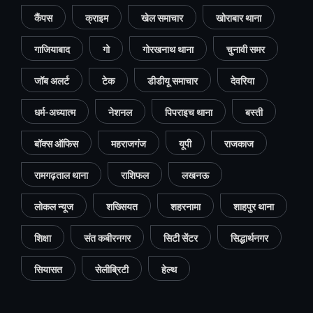
कैंपस
क्राइम
खेल समाचार
खोराबार थाना
गाजियाबाद
गो
गोरखनाथ थाना
चुनावी समर
जॉब अलर्ट
टेक
डीडीयू समाचार
देवरिया
धर्म-अध्यात्म
नेशनल
पिपराइच थाना
बस्ती
बॉक्स ऑफिस
महराजगंज
यूपी
राजकाज
रामगढ़ताल थाना
राशिफल
लखनऊ
लोकल न्यूज
शख्सियत
शहरनामा
शाहपुर थाना
शिक्षा
संत कबीरनगर
सिटी सेंटर
सिद्धार्थनगर
सियासत
सेलीब्रिटी
हेल्थ