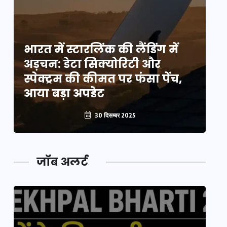
भारत में स्टारलिंक की लैंडिंग में
भा
अड़चन: डेटा सिक्योरिटी और
अ
स्पेक्ट्रम की कीमत पर फंसा पेंच,
स्
आया बड़ा अपडेट
आ
30 दिसम्बर 2025
जॉब अलर्ट