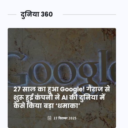
दुनिया 360
े
27 साल का हुआ Google! गैराज से
2
शुरू हुई कंपनी ने AI की दुनिया में
शु
कैसे किया बड़ा ‘धमाका’
कै
27 सितम्बर 2025