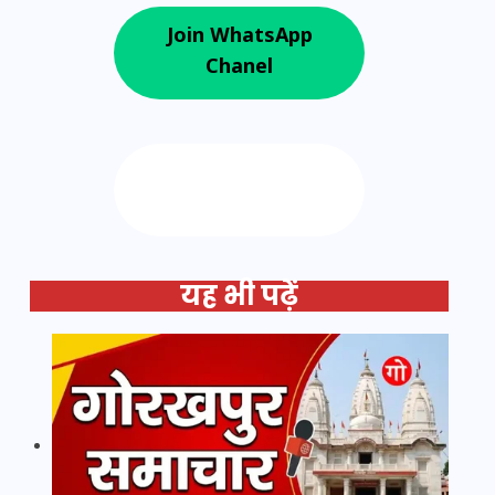
Join WhatsApp
Chanel
Follow us on
Google News
यह भी पढ़ें