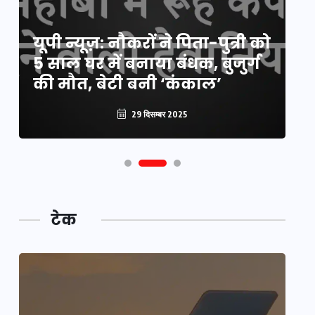
य
यूपी न्यूज़: नौकरों ने पिता-पुत्री को
मि
5 साल घर में बनाया बंधक, बुजुर्ग
वै
की मौत, बेटी बनी ‘कंकाल’
क
29 दिसम्बर 2025
टेक