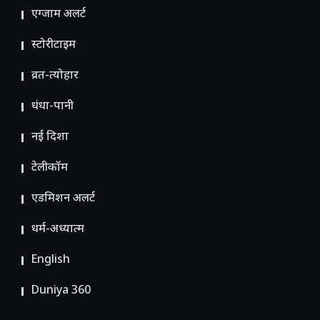
एग्जाम अलर्ट
स्टोरीटाइम
व्रत-त्योहार
धंधा-पानी
नई दिशा
टेलीकॉम
ए​डमिशन अलर्ट
धर्म-अध्यात्म
English
Duniya 360