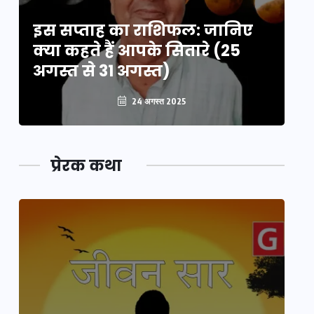
इस सप्ताह का राशिफल: जानिए
इ
क्या कहते हैं आपके सितारे (25
क्
अगस्त से 31 अगस्त)
अग
24 अगस्त 2025
प्रेरक कथा