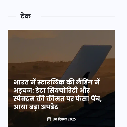
टेक
भारत में स्टारलिंक की लैंडिंग में
भा
अड़चन: डेटा सिक्योरिटी और
अ
स्पेक्ट्रम की कीमत पर फंसा पेंच,
स्
आया बड़ा अपडेट
आ
30 दिसम्बर 2025