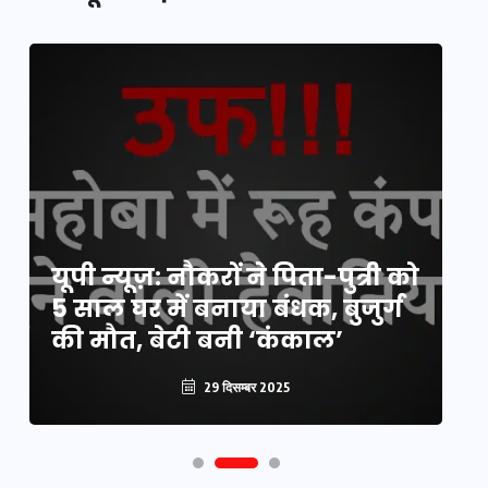
य
यूपी न्यूज़: नौकरों ने पिता-पुत्री को
मि
5 साल घर में बनाया बंधक, बुजुर्ग
वै
की मौत, बेटी बनी ‘कंकाल’
क
29 दिसम्बर 2025