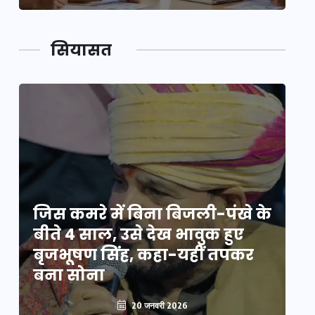
सियासत
े
जिस कमरे में बिना बिजली-पंखे के
जि
बीते 4 साल, उसे देख भावुक हुए
बी
बृजभूषण सिंह, कहा-यहीं तपकर
ब
बना सोना
ब
20 जनवरी 2026