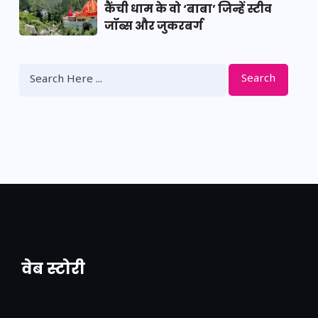
कैंची धाम के वो ‘बाबा’ जिन्हें स्टीव
जॉब्स और जुकरबर्ग
Search
वेब स्टोरी
नया एक्सप्रेसवे: पूर्वांचल का लक, डेवलपमेंट का
लिंक