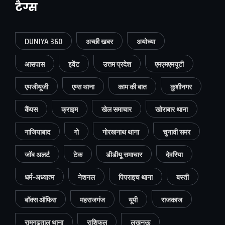
टैग्स
DUNIYA 360
अच्छी खबर
अयोध्या
आसपास
इवेंट
उत्तम प्रदेश
एमएमएमयूटी
एमजीयूजी
एम्स थाना
काम की बात
कुशीनगर
कैंपस
क्राइम
खेल समाचार
खोराबार थाना
गाजियाबाद
गो
गोरखनाथ थाना
चुनावी समर
जॉब अलर्ट
टेक
डीडीयू समाचार
देवरिया
धर्म-अध्यात्म
नेशनल
पिपराइच थाना
बस्ती
बॉक्स ऑफिस
महराजगंज
यूपी
राजकाज
रामगढ़ताल थाना
राशिफल
लखनऊ