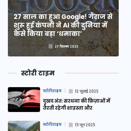
े
27 साल का हुआ Google! गैराज से
2
शुरू हुई कंपनी ने AI की दुनिया में
शु
कैसे किया बड़ा ‘धमाका’
कै
27 सितम्बर 2025
स्टोरी टाइम
स्टोरीटाइम
12 जुलाई 2025
दुखद अंत: सरधना की फ़िज़ाओं में
तैरती रहेगी शाइस्ता और
स्टोरीटाइम
13 जून 2025