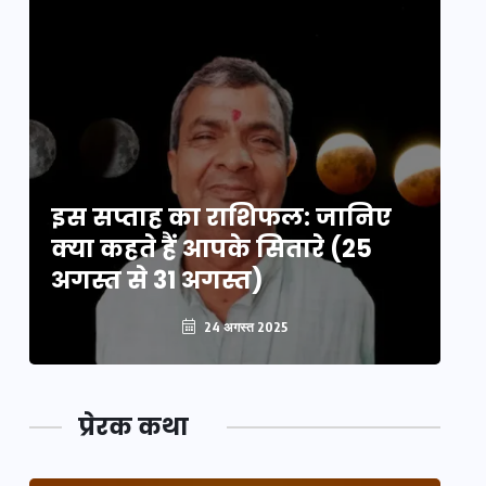
इस सप्ताह का राशिफल: जानिए
इ
क्या कहते हैं आपके सितारे (25
क्
अगस्त से 31 अगस्त)
अग
24 अगस्त 2025
प्रेरक कथा