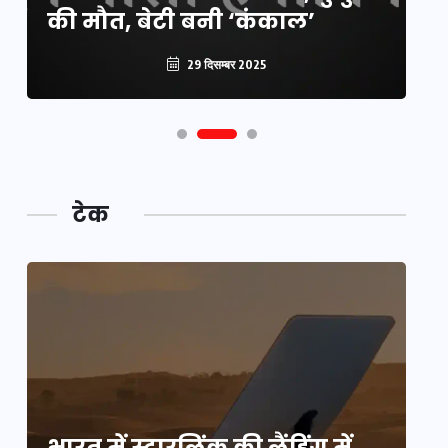
की मौत, बेटी बनी ‘कंकाल’
कटौती
पू
29 दिसम्बर 2025
29 दिसम्बर 2025
टेक
भारत में स्टारलिंक की लैंडिंग में
भा