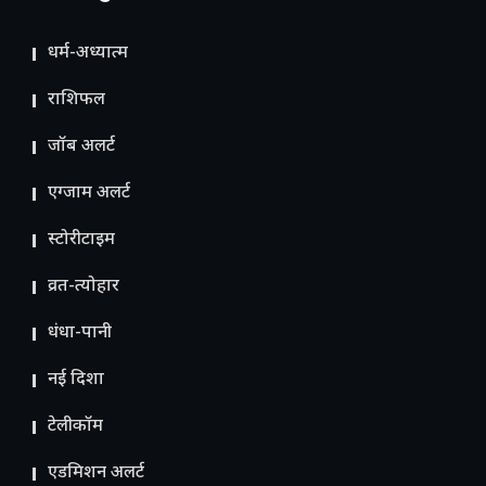
धर्म-अध्यात्म
राशिफल
जॉब अलर्ट
एग्जाम अलर्ट
स्टोरीटाइम
व्रत-त्योहार
धंधा-पानी
नई दिशा
टेलीकॉम
ए​डमिशन अलर्ट