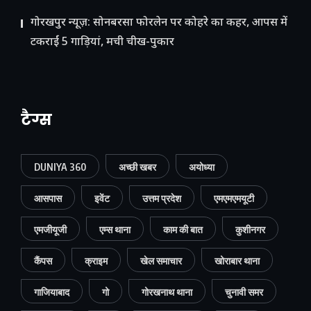
गोरखपुर न्यूज़: सोनबरसा फोरलेन पर कोहरे का कहर, आपस में
टकराईं 5 गाड़ियां, मची चीख-पुकार
टैग्स
DUNIYA 360
अच्छी खबर
अयोध्या
आसपास
इवेंट
उत्तम प्रदेश
एमएमएमयूटी
एमजीयूजी
एम्स थाना
काम की बात
कुशीनगर
कैंपस
क्राइम
खेल समाचार
खोराबार थाना
गाजियाबाद
गो
गोरखनाथ थाना
चुनावी समर