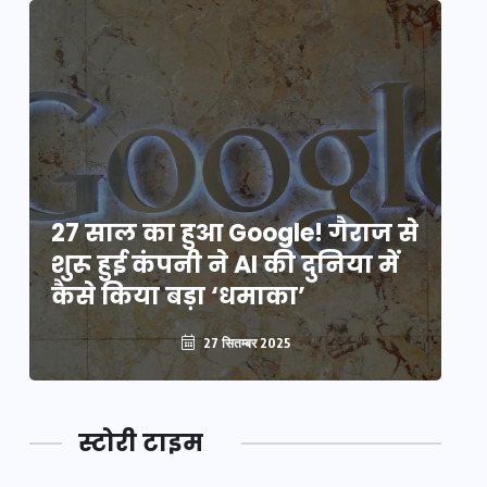
े
27 साल का हुआ Google! गैराज से
2
शुरू हुई कंपनी ने AI की दुनिया में
शु
कैसे किया बड़ा ‘धमाका’
कै
27 सितम्बर 2025
स्टोरी टाइम