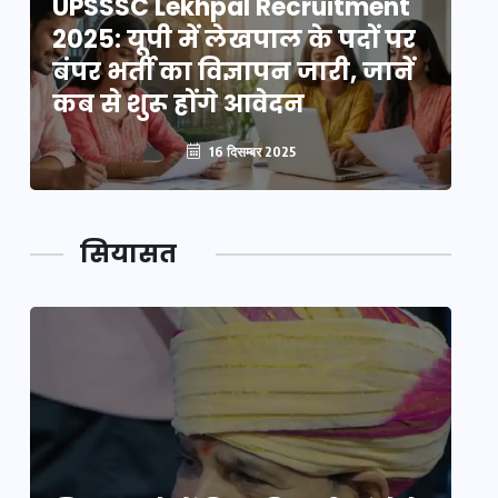
UPSSSC Lekhpal Recruitment
U
2025: यूपी में लेखपाल के पदों पर
20
बंपर भर्ती का विज्ञापन जारी, जानें
बं
कब से शुरू होंगे आवेदन
कब
16 दिसम्बर 2025
सियासत