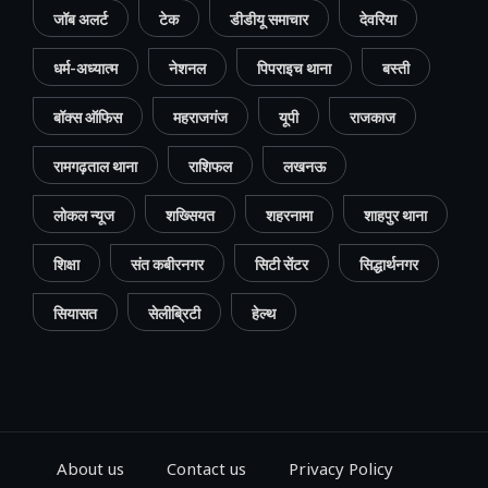
जॉब अलर्ट
टेक
डीडीयू समाचार
देवरिया
धर्म-अध्यात्म
नेशनल
पिपराइच थाना
बस्ती
बॉक्स ऑफिस
महराजगंज
यूपी
राजकाज
रामगढ़ताल थाना
राशिफल
लखनऊ
लोकल न्यूज
शख्सियत
शहरनामा
शाहपुर थाना
शिक्षा
संत कबीरनगर
सिटी सेंटर
सिद्धार्थनगर
सियासत
सेलीब्रिटी
हेल्थ
About us
Contact us
Privacy Policy