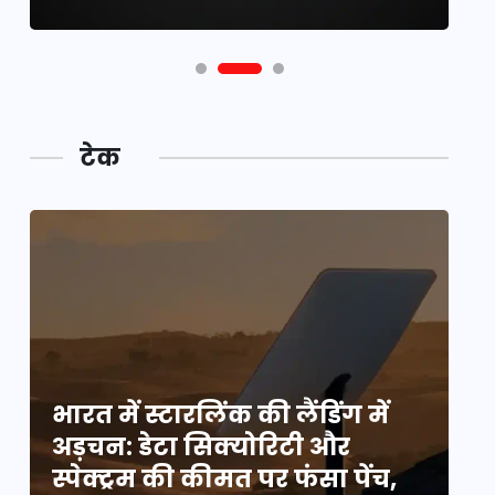
टेक
भारत में स्टारलिंक की लैंडिंग में
भा
अड़चन: डेटा सिक्योरिटी और
अ
स्पेक्ट्रम की कीमत पर फंसा पेंच,
स्