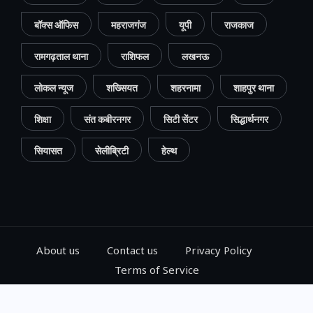
बॉक्स ऑफिस
महराजगंज
यूपी
राजकाज
रामगढ़ताल थाना
राशिफल
लखनऊ
लोकल न्यूज
शख्सियत
शहरनामा
शाहपुर थाना
शिक्षा
संत कबीरनगर
सिटी सेंटर
सिद्धार्थनगर
सियासत
सेलीब्रिटी
हेल्थ
About us
Contact us
Privacy Policy
Terms of Service
© 2024, Go Gorakhpur, All Rights Reserved.