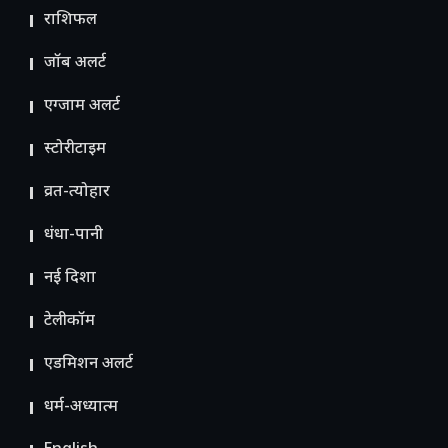
राशिफल
जॉब अलर्ट
एग्जाम अलर्ट
स्टोरीटाइम
व्रत-त्योहार
धंधा-पानी
नई दिशा
टेलीकॉम
ए​डमिशन अलर्ट
धर्म-अध्यात्म