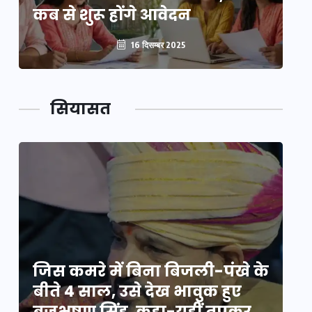
कब से शुरू होंगे आवेदन
कब
16 दिसम्बर 2025
सियासत
े
जिस कमरे में बिना बिजली-पंखे के
जि
बीते 4 साल, उसे देख भावुक हुए
बी
बृजभूषण सिंह, कहा-यहीं तपकर
ब