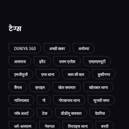
टैग्स
DUNIYA 360
अच्छी खबर
अयोध्या
आसपास
इवेंट
उत्तम प्रदेश
एमएमएमयूटी
एमजीयूजी
एम्स थाना
काम की बात
कुशीनगर
कैंपस
क्राइम
खेल समाचार
खोराबार थाना
गाजियाबाद
गो
गोरखनाथ थाना
चुनावी समर
जॉब अलर्ट
टेक
डीडीयू समाचार
देवरिया
धर्म-अध्यात्म
नेशनल
पिपराइच थाना
बस्ती