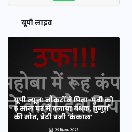
यूपी लाइव
य
यूपी न्यूज़: नौकरों ने पिता-पुत्री को
मि
5 साल घर में बनाया बंधक, बुजुर्ग
वै
की मौत, बेटी बनी ‘कंकाल’
क
29 दिसम्बर 2025