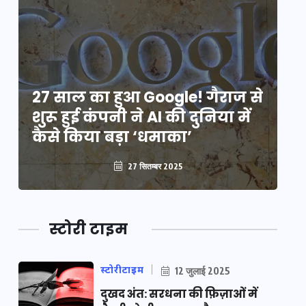
े
27 साल का हुआ Google! गैराज से
2
शुरू हुई कंपनी ने AI की दुनिया में
शु
कैसे किया बड़ा ‘धमाका’
कै
27 सितम्बर 2025
स्टोरी टाइम
स्टोरीटाइम
12 जुलाई 2025
दुखद अंत: सरधना की फ़िज़ाओं में