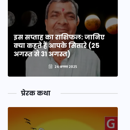
इस सप्ताह का राशिफल: जानिए
इ
क्या कहते हैं आपके सितारे (25
क्
अगस्त से 31 अगस्त)
अग
24 अगस्त 2025
प्रेरक कथा