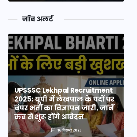
जॉब अलर्ट
UPSSSC Lekhpal Recruitment
U
2025: यूपी में लेखपाल के पदों पर
20
बंपर भर्ती का विज्ञापन जारी, जानें
बं
कब से शुरू होंगे आवेदन
कब
16 दिसम्बर 2025