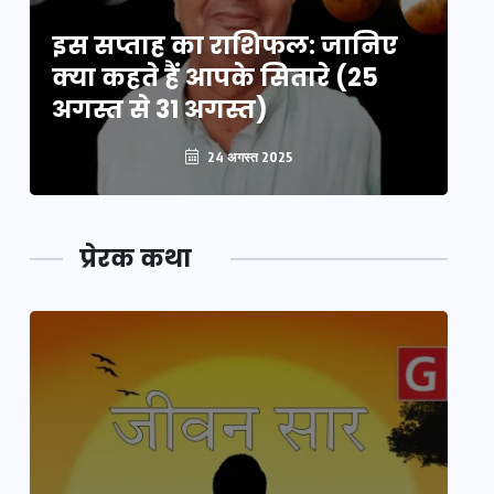
इस सप्ताह का राशिफल: जानिए
इ
क्या कहते हैं आपके सितारे (25
क्
अगस्त से 31 अगस्त)
अग
24 अगस्त 2025
प्रेरक कथा