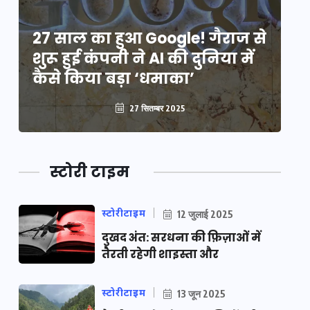
े
27 साल का हुआ Google! गैराज से
2
शुरू हुई कंपनी ने AI की दुनिया में
शु
कैसे किया बड़ा ‘धमाका’
कै
27 सितम्बर 2025
स्टोरी टाइम
स्टोरीटाइम
12 जुलाई 2025
दुखद अंत: सरधना की फ़िज़ाओं में
तैरती रहेगी शाइस्ता और
स्टोरीटाइम
13 जून 2025