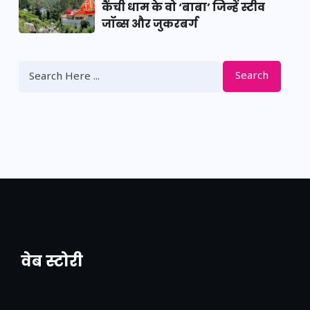
कैंची धाम के वो ‘बाबा’ जिन्हें स्टीव
जॉब्स और जुकरबर्ग
Search
वेब स्टोरी
नया एक्सप्रेसवे: पूर्वांचल का लक, डेवलपमेंट का
लिंक