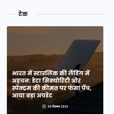
टेक
भारत में स्टारलिंक की लैंडिंग में
भा
अड़चन: डेटा सिक्योरिटी और
अ
स्पेक्ट्रम की कीमत पर फंसा पेंच,
स्
आया बड़ा अपडेट
आ
30 दिसम्बर 2025