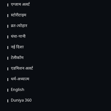
एग्जाम अलर्ट
स्टोरीटाइम
व्रत-त्योहार
धंधा-पानी
नई दिशा
टेलीकॉम
ए​डमिशन अलर्ट
धर्म-अध्यात्म
English
Duniya 360