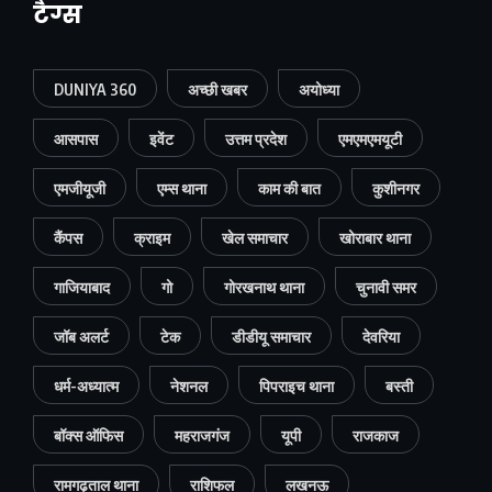
टैग्स
DUNIYA 360
अच्छी खबर
अयोध्या
आसपास
इवेंट
उत्तम प्रदेश
एमएमएमयूटी
एमजीयूजी
एम्स थाना
काम की बात
कुशीनगर
कैंपस
क्राइम
खेल समाचार
खोराबार थाना
गाजियाबाद
गो
गोरखनाथ थाना
चुनावी समर
जॉब अलर्ट
टेक
डीडीयू समाचार
देवरिया
धर्म-अध्यात्म
नेशनल
पिपराइच थाना
बस्ती
बॉक्स ऑफिस
महराजगंज
यूपी
राजकाज
रामगढ़ताल थाना
राशिफल
लखनऊ