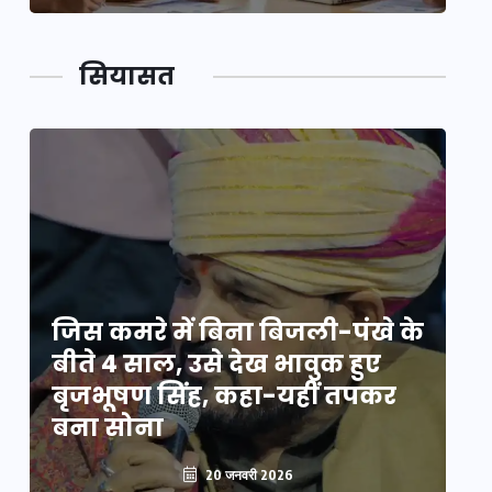
सियासत
े
जिस कमरे में बिना बिजली-पंखे के
जि
बीते 4 साल, उसे देख भावुक हुए
बी
बृजभूषण सिंह, कहा-यहीं तपकर
ब
बना सोना
ब
20 जनवरी 2026