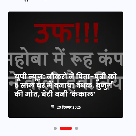
य
यूपी न्यूज़: नौकरों ने पिता-पुत्री को
मि
5 साल घर में बनाया बंधक, बुजुर्ग
वै
की मौत, बेटी बनी ‘कंकाल’
क
29 दिसम्बर 2025