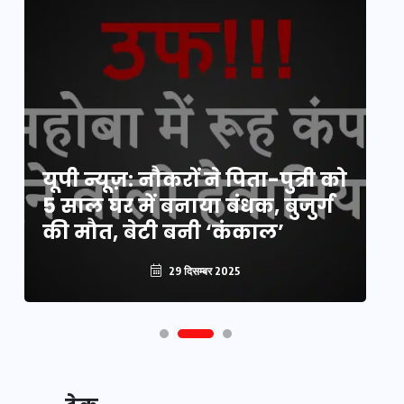
य
यूपी न्यूज़: नौकरों ने पिता-पुत्री को
मि
5 साल घर में बनाया बंधक, बुजुर्ग
वै
की मौत, बेटी बनी ‘कंकाल’
क
29 दिसम्बर 2025