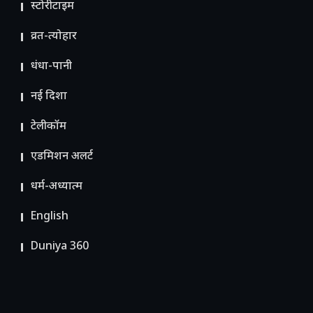
स्टोरीटाइम
व्रत-त्योहार
धंधा-पानी
नई दिशा
टेलीकॉम
ए​डमिशन अलर्ट
धर्म-अध्यात्म
English
Duniya 360