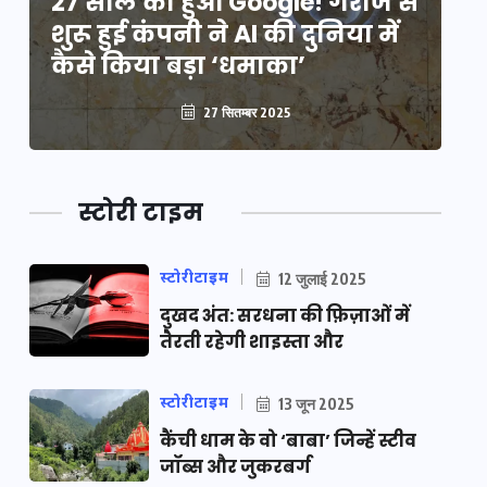
े
27 साल का हुआ Google! गैराज से
2
शुरू हुई कंपनी ने AI की दुनिया में
शु
कैसे किया बड़ा ‘धमाका’
कै
27 सितम्बर 2025
स्टोरी टाइम
स्टोरीटाइम
12 जुलाई 2025
दुखद अंत: सरधना की फ़िज़ाओं में
तैरती रहेगी शाइस्ता और
स्टोरीटाइम
13 जून 2025
कैंची धाम के वो ‘बाबा’ जिन्हें स्टीव
जॉब्स और जुकरबर्ग