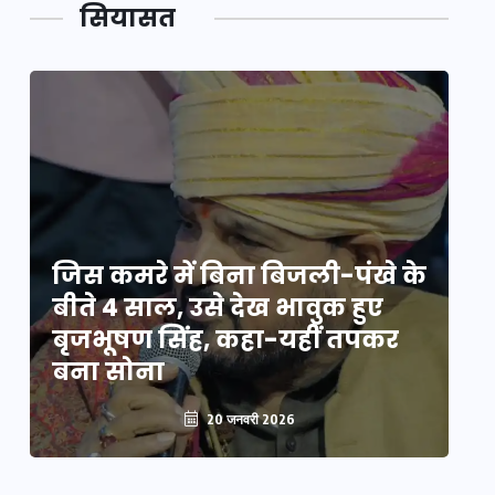
सियासत
े
जिस कमरे में बिना बिजली-पंखे के
जि
बीते 4 साल, उसे देख भावुक हुए
बी
बृजभूषण सिंह, कहा-यहीं तपकर
ब
बना सोना
ब
20 जनवरी 2026