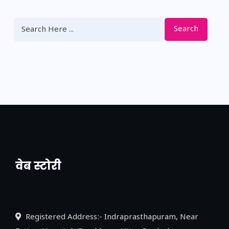
Search
वेब स्टोरी
नया एक्सप्रेसवे: पूर्वांचल का लक, डेवलपमेंट का
लिंक
Registered Address:- Indraprasthapuram, Near