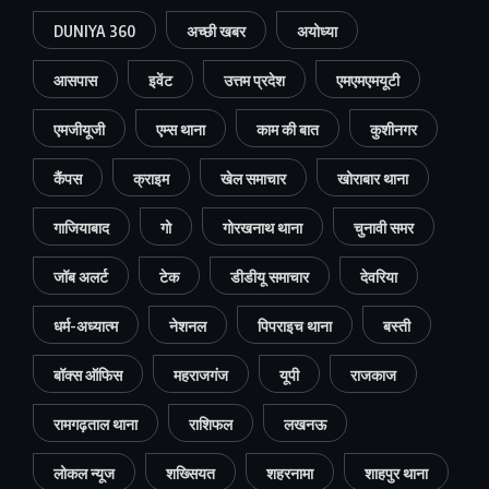
DUNIYA 360
अच्छी खबर
अयोध्या
आसपास
इवेंट
उत्तम प्रदेश
एमएमएमयूटी
एमजीयूजी
एम्स थाना
काम की बात
कुशीनगर
कैंपस
क्राइम
खेल समाचार
खोराबार थाना
गाजियाबाद
गो
गोरखनाथ थाना
चुनावी समर
जॉब अलर्ट
टेक
डीडीयू समाचार
देवरिया
धर्म-अध्यात्म
नेशनल
पिपराइच थाना
बस्ती
बॉक्स ऑफिस
महराजगंज
यूपी
राजकाज
रामगढ़ताल थाना
राशिफल
लखनऊ
लोकल न्यूज
शख्सियत
शहरनामा
शाहपुर थाना