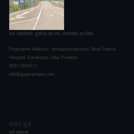
नया एक्सप्रेसवे: पूर्वांचल का लक, डेवलपमेंट का लिंक
Registered Address:- Indraprasthapuram, Near Fatima
Hospital, Gorakhpur, Uttar Pradesh
0551-3569512
info@gogorakhpur.com
पसंद चुनें
धर्म-अध्यात्म