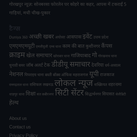
गोरखपुर न्यूज़: सोनबरसा फोरलेन पर कोहरे का कहर, आपस में टकराईं 5
गाड़ियां, मची चीख-पुकार
टैग्स
अच्छी खबर
इवेंट
आसपास
उत्तम प्रदेश
Duniya 360
अयोध्या
एमएमएमयूटी
कैंपस
काम की बात
कुशीनगर
एमजीयूजी
एम्स थाना
क्राइम
गो
खेल समाचार
गाजियाबाद
खोराबार थाना
गोरखनाथ थाना
डीडीयू समाचार
टेक
देवरिया
जॉब अलर्ट
चुनावी समर
धर्म-अध्यात्म
यूपी
नेशनल
राजकाज
महराजगंज
पिपराइच थाना
बस्ती
बॉक्स ऑफिस
लोकल न्यूज
राशिफल
शहरनामा
लखनऊ
शख्सियत
रामगढ़ताल थाना
सिटी सेंटर
शिक्षा
सियासत
सिद्धार्थनगर
शाहपुर थाना
संत कबीरनगर
सेलीब्रिटी
हेल्थ
About us
Contact us
Privacy Policy