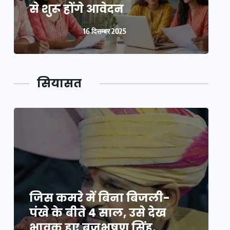
से शुरू होंगे आवेदन
स
16 दिसम्बर 2025
सियासत
जिस कमरे में बिना बिजली-
ज
पंखे के बीते 4 साल, उसे देख
प
भावुक हुए बृजभूषण सिंह,
भ