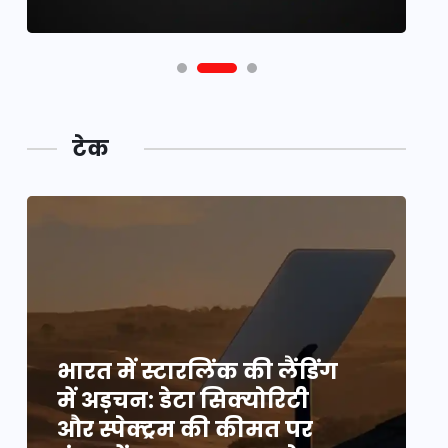
टेक
भारत में स्टारलिंक की लैंडिंग
भ
में अड़चन: डेटा सिक्योरिटी
म
और स्पेक्ट्रम की कीमत पर
औ