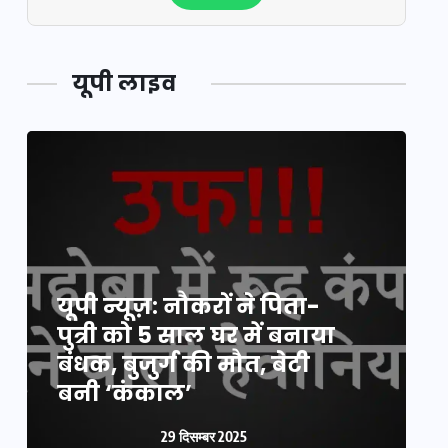
यूपी लाइव
यूपी न्यूज़: नौकरों ने पिता-
य
पुत्री को 5 साल घर में बनाया
क
बंधक, बुजुर्ग की मौत, बेटी
प
बनी ‘कंकाल’
क
29 दिसम्बर 2025