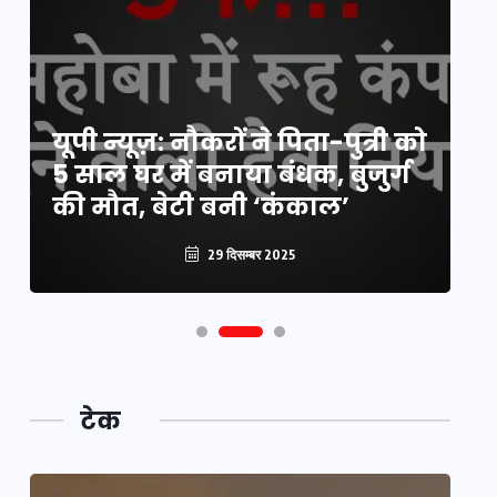
य
यूपी न्यूज़: नौकरों ने पिता-पुत्री को
मि
5 साल घर में बनाया बंधक, बुजुर्ग
वै
की मौत, बेटी बनी ‘कंकाल’
क
29 दिसम्बर 2025
टेक