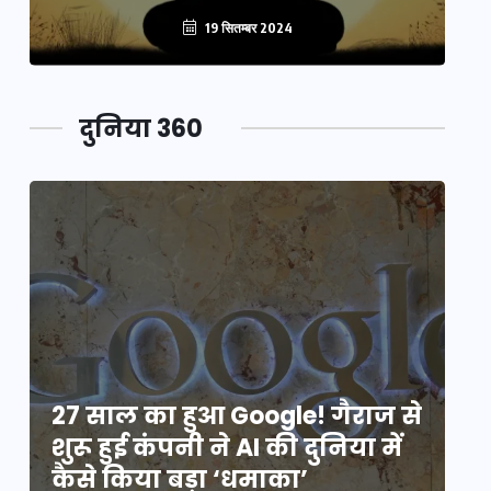
19 सितम्बर 2024
दुनिया 360
े
27 साल का हुआ Google! गैराज से
2
शुरू हुई कंपनी ने AI की दुनिया में
शु
कैसे किया बड़ा ‘धमाका’
कै