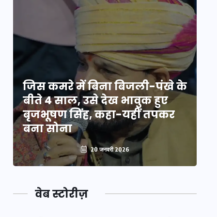
े
जिस कमरे में बिना बिजली-पंखे के
जि
बीते 4 साल, उसे देख भावुक हुए
बी
बृजभूषण सिंह, कहा-यहीं तपकर
ब
बना सोना
ब
20 जनवरी 2026
वेब स्टोरीज़