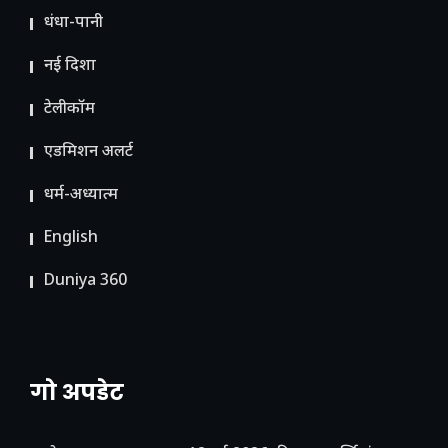
धंधा-पानी
नई दिशा
टेलीकॉम
ए​डमिशन अलर्ट
धर्म-अध्यात्म
English
Duniya 360
गो अपडेट