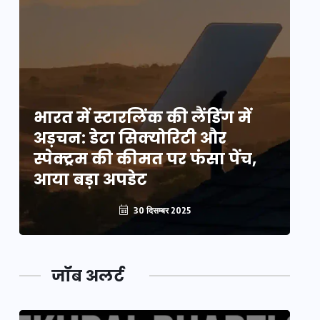
भारत में स्टारलिंक की लैंडिंग में
भा
अड़चन: डेटा सिक्योरिटी और
अ
स्पेक्ट्रम की कीमत पर फंसा पेंच,
स्
आया बड़ा अपडेट
आ
30 दिसम्बर 2025
जॉब अलर्ट