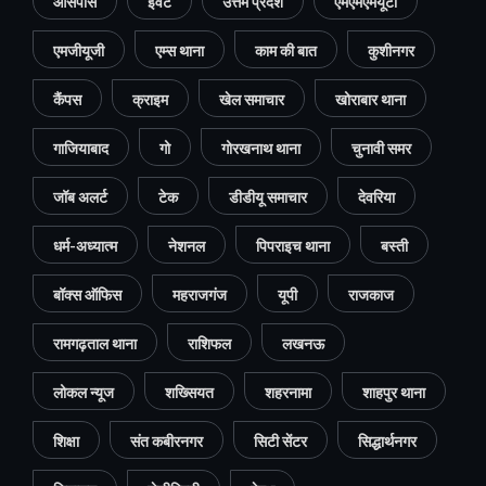
आसपास
इवेंट
उत्तम प्रदेश
एमएमएमयूटी
एमजीयूजी
एम्स थाना
काम की बात
कुशीनगर
कैंपस
क्राइम
खेल समाचार
खोराबार थाना
गाजियाबाद
गो
गोरखनाथ थाना
चुनावी समर
जॉब अलर्ट
टेक
डीडीयू समाचार
देवरिया
धर्म-अध्यात्म
नेशनल
पिपराइच थाना
बस्ती
बॉक्स ऑफिस
महराजगंज
यूपी
राजकाज
रामगढ़ताल थाना
राशिफल
लखनऊ
लोकल न्यूज
शख्सियत
शहरनामा
शाहपुर थाना
शिक्षा
संत कबीरनगर
सिटी सेंटर
सिद्धार्थनगर