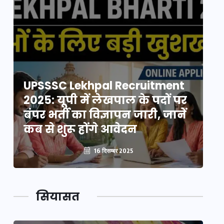
UPSSSC Lekhpal Recruitment
U
2025: यूपी में लेखपाल के पदों पर
20
बंपर भर्ती का विज्ञापन जारी, जानें
बं
कब से शुरू होंगे आवेदन
कब
16 दिसम्बर 2025
सियासत