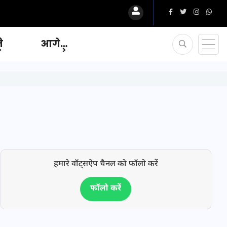
ि
आगे…
हमारे वॉट्सऐप चैनल को फॉलो करें
फॉलो करें