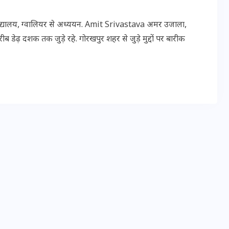
विद्यालय, ग्वालियर से अध्ययन. Amit Srivastava अमर उजाला,
इस सप्ताह का राशिफल: जानिए
 डेढ़ दशक तक जुड़े रहे. गोरखपुर शहर से जुड़े मुद्दों पर बारीक
क्या कहते हैं आपके सितारे (25
अगस्त से 31 अगस्त)
24 अगस्त 2025