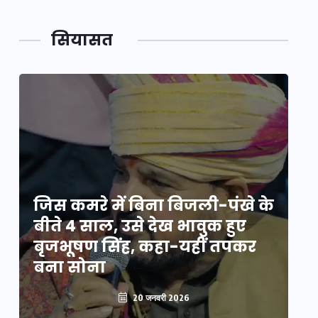
सियासत
े
जिस कमरे में बिना बिजली-पंखे के
जि
बीते 4 साल, उसे देख भावुक हुए
बी
बृजभूषण सिंह, कहा-यहीं तपकर
ब
बना सोना
ब
20 जनवरी 2026