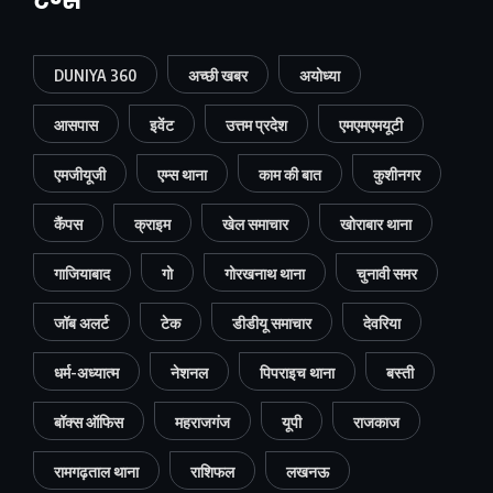
टैग्स
DUNIYA 360
अच्छी खबर
अयोध्या
आसपास
इवेंट
उत्तम प्रदेश
एमएमएमयूटी
एमजीयूजी
एम्स थाना
काम की बात
कुशीनगर
कैंपस
क्राइम
खेल समाचार
खोराबार थाना
गाजियाबाद
गो
गोरखनाथ थाना
चुनावी समर
जॉब अलर्ट
टेक
डीडीयू समाचार
देवरिया
धर्म-अध्यात्म
नेशनल
पिपराइच थाना
बस्ती
बॉक्स ऑफिस
महराजगंज
यूपी
राजकाज
रामगढ़ताल थाना
राशिफल
लखनऊ