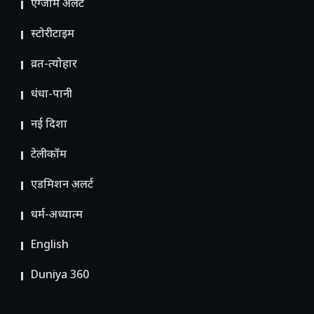
एग्जाम अलर्ट
स्टोरीटाइम
व्रत-त्योहार
धंधा-पानी
नई दिशा
टेलीकॉम
ए​डमिशन अलर्ट
धर्म-अध्यात्म
English
Duniya 360