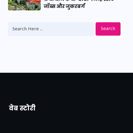
जॉब्स और जुकरबर्ग
Search
वेब स्टोरी
नया एक्सप्रेसवे: पूर्वांचल का लक, डेवलपमेंट का
लिंक