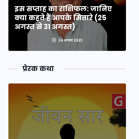
इस सप्ताह का राशिफल: जानिए
इ
क्या कहते हैं आपके सितारे (25
क्
अगस्त से 31 अगस्त)
अग
24 अगस्त 2025
प्रेरक कथा