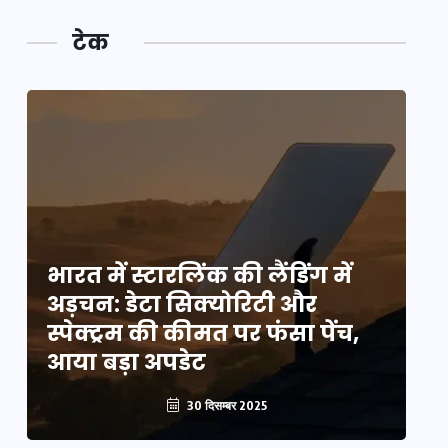
टेक
भारत में स्टारलिंक की लैंडिंग में
भा
अड़चन: डेटा सिक्योरिटी और
अ
स्पेक्ट्रम की कीमत पर फंसा पेंच,
स्
आया बड़ा अपडेट
आ
30 दिसम्बर 2025