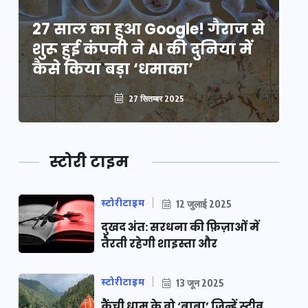
े
27 साल का हुआ Google! गैराज से
2
शुरू हुई कंपनी ने AI की दुनिया में
शु
कैसे किया बड़ा ‘धमाका’
कै
27 सितम्बर 2025
स्टोरी टाइम
स्टोरीटाइम
12 जुलाई 2025
दुखद अंत: सरधना की फ़िज़ाओं में
तैरती रहेगी शाइस्ता और
स्टोरीटाइम
13 जून 2025
कैंची धाम के वो ‘बाबा’ जिन्हें स्टीव