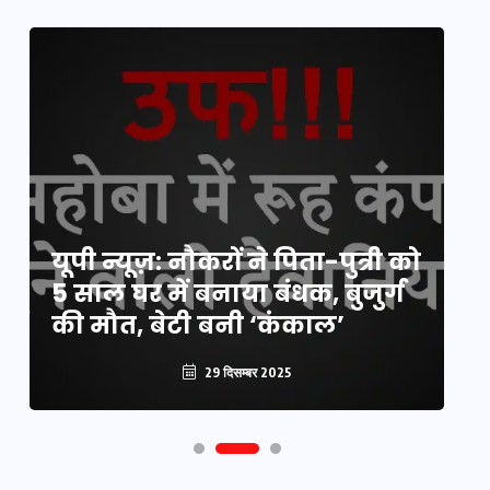
य
यूपी न्यूज़: नौकरों ने पिता-पुत्री को
मि
5 साल घर में बनाया बंधक, बुजुर्ग
वै
की मौत, बेटी बनी ‘कंकाल’
क
29 दिसम्बर 2025