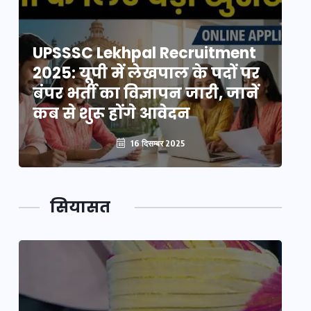
UPSSSC Lekhpal Recruitment
U
2025: यूपी में लेखपाल के पदों पर
20
बंपर भर्ती का विज्ञापन जारी, जानें
बं
कब से शुरू होंगे आवेदन
कब
16 दिसम्बर 2025
सियासत