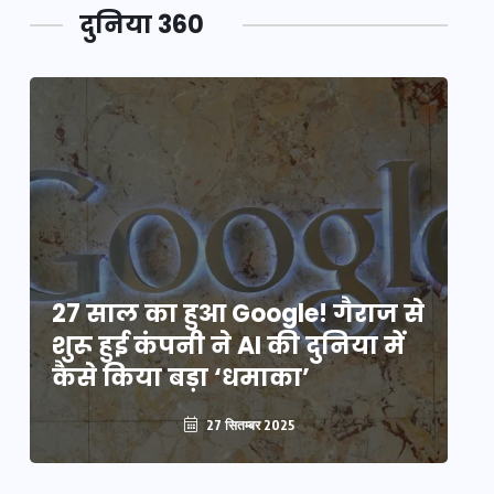
दुनिया 360
े
27 साल का हुआ Google! गैराज से
2
शुरू हुई कंपनी ने AI की दुनिया में
शु
कैसे किया बड़ा ‘धमाका’
कै
27 सितम्बर 2025