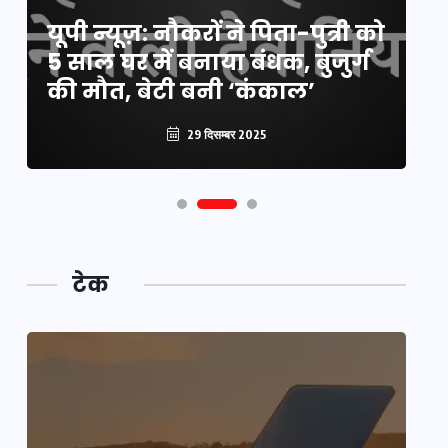
य
यूपी न्यूज़: नौकरों ने पिता-पुत्री को
मि
5 साल घर में बनाया बंधक, बुजुर्ग
वै
की मौत, बेटी बनी ‘कंकाल’
क
29 दिसम्बर 2025
टेक