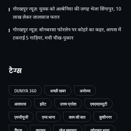
गोरखपुर न्यूज़: युवक को अल्बेनिया की जगह भेजा सिंगापुर, 10
लाख लेकर जालसाज फरार
गोरखपुर न्यूज़: सोनबरसा फोरलेन पर कोहरे का कहर, आपस में
टकराईं 5 गाड़ियां, मची चीख-पुकार
टैग्स
DUNIYA 360
अच्छी खबर
अयोध्या
आसपास
इवेंट
उत्तम प्रदेश
एमएमएमयूटी
एमजीयूजी
एम्स थाना
काम की बात
कुशीनगर
कैंपस
क्राइम
खेल समाचार
खोराबार थाना