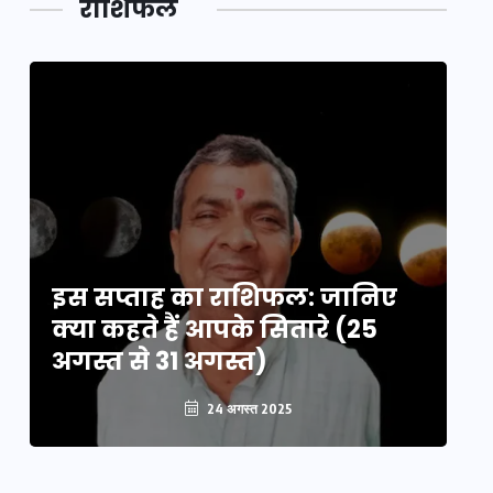
राशिफल
का लिंक
इस सप्ताह का राशिफल: जानिए
इ
क्या कहते हैं आपके सितारे (25
क्
अगस्त से 31 अगस्त)
अग
24 अगस्त 2025