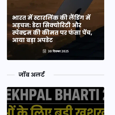
भारत में स्टारलिंक की लैंडिंग में
भा
अड़चन: डेटा सिक्योरिटी और
अ
स्पेक्ट्रम की कीमत पर फंसा पेंच,
स्
आया बड़ा अपडेट
आ
30 दिसम्बर 2025
जॉब अलर्ट