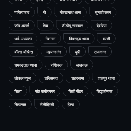
गाजियाबाद
गो
गोरखनाथ थाना
चुनावी समर
जॉब अलर्ट
टेक
डीडीयू समाचार
देवरिया
धर्म-अध्यात्म
नेशनल
पिपराइच थाना
बस्ती
बॉक्स ऑफिस
महराजगंज
यूपी
राजकाज
रामगढ़ताल थाना
राशिफल
लखनऊ
लोकल न्यूज
शख्सियत
शहरनामा
शाहपुर थाना
शिक्षा
संत कबीरनगर
सिटी सेंटर
सिद्धार्थनगर
सियासत
सेलीब्रिटी
हेल्थ