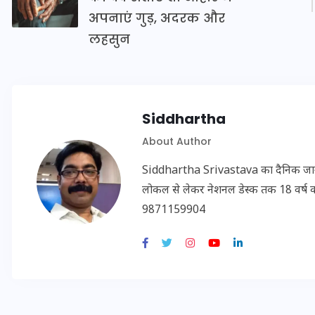
20 जनवरी 2026
अपनाएं गुड़, अदरक और
लहसुन
Siddhartha
About Author
Siddhartha Srivastava का दैनिक जागरण, अम
लोकल से लेकर नेशनल डेस्क तक 18 वर्ष का क
9871159904