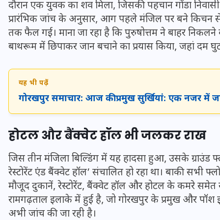
दौरान एक युवक का शव मिला, जिसकी पहचान गोंडा निवासी पुरुषोत
प्रारंभिक जांच के अनुसार, आग पहले मंजिल पर बने किचन 
तक फैल गई। माना जा रहा है कि पुरुषोत्तम ने बाहर निकल
बाथरूम में छिपाकर जान बचाने का प्रयास किया, जहां दम घु
यह भी पढ़ें
गोरखपुर समाचार: आज की प्रमुख सुर्खियां: एक नजर में 
होटल और बैंक्वेट हॉल भी जलकर राख
जिस तीन मंजिला बिल्डिंग में यह हादसा हुआ, उसके ग्राउंड फ
UPSSSC Lekhpal Recruitment
रेस्टोरेंट एंड बैंक्वेट हॉल’ संचालित हो रहा था। बाकी सभी 
2025: यूपी में लेखपाल के पदों
मौजूद दुकानें, रेस्टोरेंट, बैंक्वेट हॉल और होटल के कमरे
पर बंपर भर्ती का विज्ञापन जारी,
रामगढ़ताल इलाके में हुई है, जो गोरखपुर के प्रमुख और पॉश
जानें कब से शुरू होंगे आवेदन
अभी जांच की जा रही है।