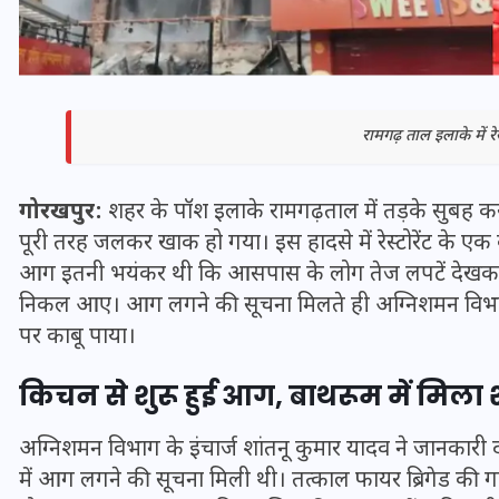
रामगढ़ ताल इलाके में रेस
गोरखपुर:
शहर के पॉश इलाके रामगढ़ताल में तड़के सुबह
पूरी तरह जलकर खाक हो गया। इस हादसे में रेस्टोरेंट के एक 
आग इतनी भयंकर थी कि आसपास के लोग तेज लपटें देखकर द
निकल आए। आग लगने की सूचना मिलते ही अग्निशमन विभा
पर काबू पाया।
भारत में स्टारलिंक की लैंडिंग में
अड़चन: डेटा सिक्योरिटी और
किचन से शुरू हुई आग, बाथरूम में मिला
स्पेक्ट्रम की कीमत पर फंसा पेंच,
आया बड़ा अपडेट
अग्निशमन विभाग के इंचार्ज शांतनू कुमार यादव ने जानकारी दी 
में आग लगने की सूचना मिली थी। तत्काल फायर ब्रिगेड की गाड़
30 दिसम्बर 2025